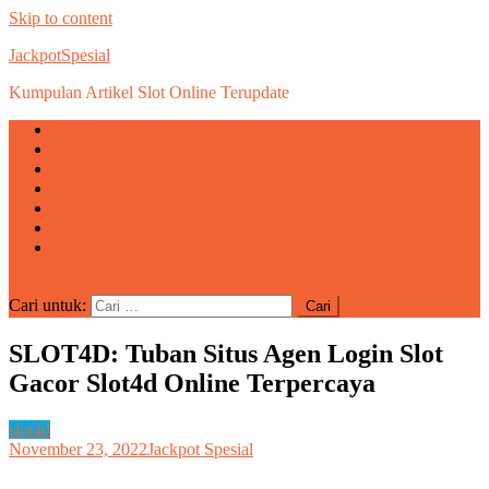
Skip to content
JackpotSpesial
Kumpulan Artikel Slot Online Terupdate
Home
Tips dan Trik Bermain Slot
Agen Slot
Togel Hongkong
Togel Singapura
Togel Sydney
Slot Deposit Pulsa
site mode button
Cari untuk:
SLOT4D: Tuban Situs Agen Login Slot
Gacor Slot4d Online Terpercaya
slot4d
November 23, 2022
Jackpot Spesial