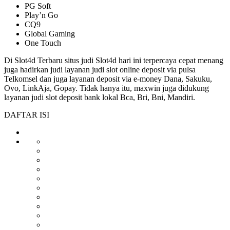
PG Soft
Play’n Go
CQ9
Global Gaming
One Touch
Di Slot4d Terbaru situs judi Slot4d hari ini terpercaya cepat menang
juga hadirkan judi layanan judi slot online deposit via pulsa
Telkomsel dan juga layanan deposit via e-money Dana, Sakuku,
Ovo, LinkAja, Gopay. Tidak hanya itu, maxwin juga didukung
layanan judi slot deposit bank lokal Bca, Bri, Bni, Mandiri.
DAFTAR ISI