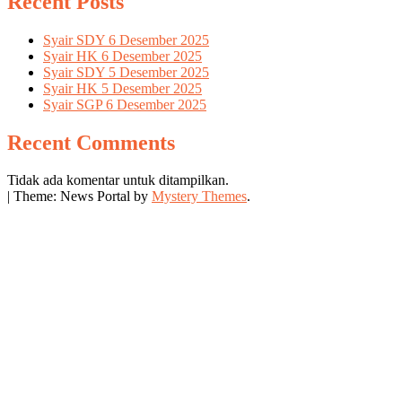
Recent Posts
Syair SDY 6 Desember 2025
Syair HK 6 Desember 2025
Syair SDY 5 Desember 2025
Syair HK 5 Desember 2025
Syair SGP 6 Desember 2025
Recent Comments
Tidak ada komentar untuk ditampilkan.
|
Theme: News Portal by
Mystery Themes
.