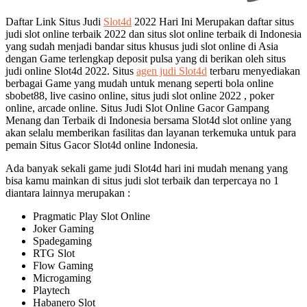
Daftar Link Situs Judi
Slot4d
2022 Hari Ini Merupakan daftar situs
judi slot online terbaik 2022 dan situs slot online terbaik di Indonesia
yang sudah menjadi bandar situs khusus judi slot online di Asia
dengan Game terlengkap deposit pulsa yang di berikan oleh situs
judi online Slot4d 2022. Situs
agen judi Slot4d
terbaru menyediakan
berbagai Game yang mudah untuk menang seperti bola online
sbobet88, live casino online, situs judi slot online 2022 , poker
online, arcade online. Situs Judi Slot Online Gacor Gampang
Menang dan Terbaik di Indonesia bersama Slot4d slot online yang
akan selalu memberikan fasilitas dan layanan terkemuka untuk para
pemain Situs Gacor Slot4d online Indonesia.
Ada banyak sekali game judi Slot4d hari ini mudah menang yang
bisa kamu mainkan di situs judi slot terbaik dan terpercaya no 1
diantara lainnya merupakan :
Pragmatic Play Slot Online
Joker Gaming
Spadegaming
RTG Slot
Flow Gaming
Microgaming
Playtech
Habanero Slot