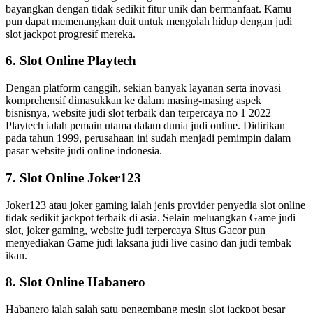
bayangkan dengan tidak sedikit fitur unik dan bermanfaat. Kamu
pun dapat memenangkan duit untuk mengolah hidup dengan judi
slot jackpot progresif mereka.
6. Slot Online Playtech
Dengan platform canggih, sekian banyak layanan serta inovasi
komprehensif dimasukkan ke dalam masing-masing aspek
bisnisnya, website judi slot terbaik dan terpercaya no 1 2022
Playtech ialah pemain utama dalam dunia judi online. Didirikan
pada tahun 1999, perusahaan ini sudah menjadi pemimpin dalam
pasar website judi online indonesia.
7. Slot Online Joker123
Joker123 atau joker gaming ialah jenis provider penyedia slot online
tidak sedikit jackpot terbaik di asia. Selain meluangkan Game judi
slot, joker gaming, website judi terpercaya Situs Gacor pun
menyediakan Game judi laksana judi live casino dan judi tembak
ikan.
8. Slot Online Habanero
Habanero ialah salah satu pengembang mesin slot jackpot besar