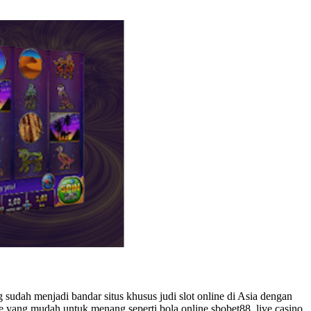
ng sudah menjadi bandar situs khusus judi slot online di Asia dengan
yang mudah untuk menang seperti bola online sbobet88, live casino