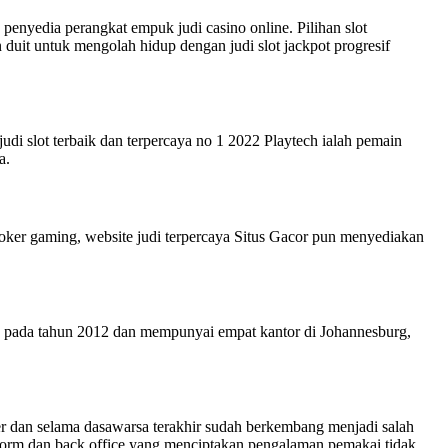
penyedia perangkat empuk judi casino online. Pilihan slot
it untuk mengolah hidup dengan judi slot jackpot progresif
di slot terbaik dan terpercaya no 1 2022 Playtech ialah pemain
a.
, joker gaming, website judi terpercaya Situs Gacor pun menyediakan
kan pada tahun 2012 dan mempunyai empat kantor di Johannesburg,
er dan selama dasawarsa terakhir sudah berkembang menjadi salah
platform dan back office yang menciptakan pengalaman pemakai tidak