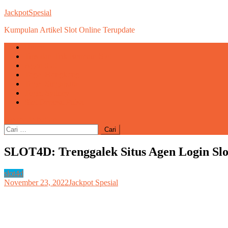
Skip
JackpotSpesial
to
Kumpulan Artikel Slot Online Terupdate
content
Home
Tips dan Trik Bermain Slot
Agen Slot
Togel Hongkong
Togel Singapura
Togel Sydney
Slot Deposit Pulsa
site mode button
Cari
untuk:
SLOT4D: Trenggalek Situs Agen Login Slo
slot4d
November 23, 2022
Jackpot Spesial