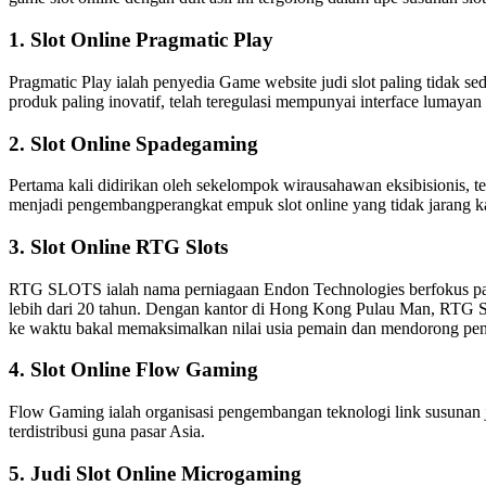
1. Slot Online Pragmatic Play
Pragmatic Play ialah penyedia Game website judi slot paling tidak s
produk paling inovatif, telah teregulasi mempunyai interface lumayan 
2. Slot Online Spadegaming
Pertama kali didirikan oleh sekelompok wirausahawan eksibisionis, t
menjadi pengembangperangkat empuk slot online yang tidak jarang ka
3. Slot Online RTG Slots
RTG SLOTS ialah nama perniagaan Endon Technologies berfokus pada 
lebih dari 20 tahun. Dengan kantor di Hong Kong Pulau Man, RTG S
ke waktu bakal memaksimalkan nilai usia pemain dan mendorong pena
4. Slot Online Flow Gaming
Flow Gaming ialah organisasi pengembangan teknologi link susunan j
terdistribusi guna pasar Asia.
5. Judi Slot Online Microgaming