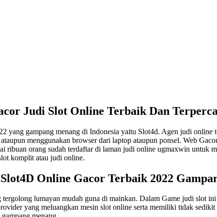
acor Judi Slot Online Terbaik Dan Terperc
a 2022 yang gampang menang di Indonesia yaitu Slot4d. Agen judi onlin
e ataupun menggunakan browser dari laptop ataupun ponsel. Web Gacor 
apai ribuan orang sudah terdaftar di laman judi online ugmaxwin untu
ot komplit atau judi online.
i Slot4D Online Gacor Terbaik 2022 Gamp
yang tergolong lumayan mudah guna di mainkan. Dalam Game judi slot
 provider yang meluangkan mesin slot online serta memiliki tidak sedik
lot gampang menang.