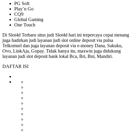
PG Soft
Play’n Go
CQ9
Global Gaming
One Touch
Di Slot4d Terbaru situs judi Slot4d hari ini terpercaya cepat menang
juga hadirkan judi layanan judi slot online deposit via pulsa
Telkomsel dan juga layanan deposit via e-money Dana, Sakuku,
Ovo, LinkAja, Gopay. Tidak hanya itu, maxwin juga didukung
layanan judi slot deposit bank lokal Bca, Bri, Bni, Mandiri.
DAFTAR ISI