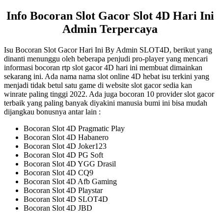
Info Bocoran Slot Gacor Slot 4D Hari Ini
Admin Terpercaya
Isu Bocoran Slot Gacor Hari Ini By Admin SLOT4D, berikut yang
dinanti menunggu oleh beberapa penjudi pro-player yang mencari
informasi bocoran rtp slot gacor 4D hari ini membuat dimainkan
sekarang ini. Ada nama nama slot online 4D hebat isu terkini yang
menjadi tidak betul satu game di website slot gacor sedia kan
winrate paling tinggi 2022. Ada juga bocoran 10 provider slot gacor
terbaik yang paling banyak diyakini manusia bumi ini bisa mudah
dijangkau bonusnya antar lain :
Bocoran Slot 4D Pragmatic Play
Bocoran Slot 4D Habanero
Bocoran Slot 4D Joker123
Bocoran Slot 4D PG Soft
Bocoran Slot 4D YGG Drasil
Bocoran Slot 4D CQ9
Bocoran Slot 4D Afb Gaming
Bocoran Slot 4D Playstar
Bocoran Slot 4D SLOT4D
Bocoran Slot 4D JBD