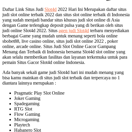
Daftar Link Situs Judi
Slot4d
2022 Hari Ini Merupakan daftar situs
judi slot online terbaik 2022 dan situs slot online terbaik di Indonesia
yang sudah menjadi bandar situs khusus judi slot online di Asia
dengan Game terlengkap deposit pulsa yang di berikan oleh situs
judi online Slot4d 2022. Situs
agen judi Slot4d
terbaru menyediakan
berbagai Game yang mudah untuk menang seperti bola online
sbobet88, live casino online, situs judi slot online 2022 , poker
online, arcade online. Situs Judi Slot Online Gacor Gampang
Menang dan Terbaik di Indonesia bersama Slot4d slot online yang
akan selalu memberikan fasilitas dan layanan terkemuka untuk para
pemain Situs Gacor Slot4d online Indonesia.
Ada banyak sekali game judi Slot4d hari ini mudah menang yang
bisa kamu mainkan di situs judi slot terbaik dan terpercaya no 1
diantara lainnya merupakan :
Pragmatic Play Slot Online
Joker Gaming
Spadegaming
RTG Slot
Flow Gaming
Microgaming
Playtech
Habanero Slot