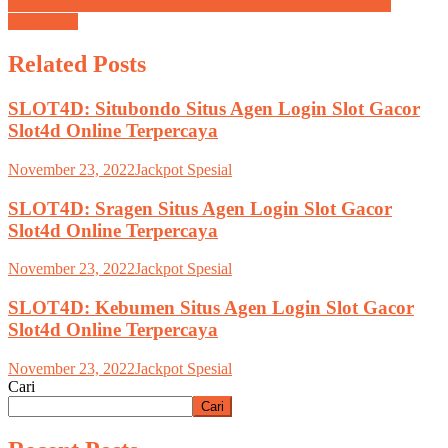
SLOT4D: Blora Situs Agen Login Slot Gacor Slot4d Online
Terpercaya
Related Posts
SLOT4D: Situbondo Situs Agen Login Slot Gacor
Slot4d Online Terpercaya
November 23, 2022
Jackpot Spesial
SLOT4D: Sragen Situs Agen Login Slot Gacor
Slot4d Online Terpercaya
November 23, 2022
Jackpot Spesial
SLOT4D: Kebumen Situs Agen Login Slot Gacor
Slot4d Online Terpercaya
November 23, 2022
Jackpot Spesial
Cari
Cari