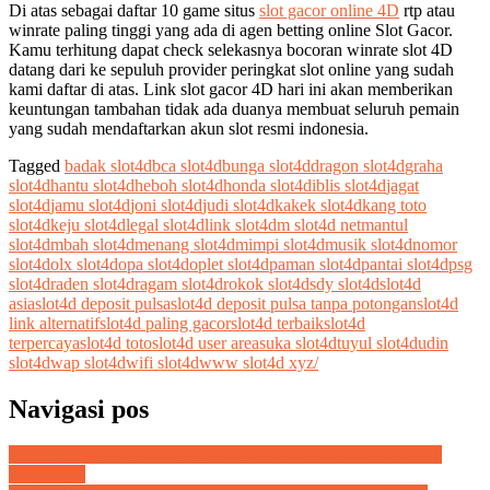
Di atas sebagai daftar 10 game situs
slot gacor online 4D
rtp atau
winrate paling tinggi yang ada di agen betting online Slot Gacor.
Kamu terhitung dapat check selekasnya bocoran winrate slot 4D
datang dari ke sepuluh provider peringkat slot online yang sudah
kami daftar di atas. Link slot gacor 4D hari ini akan memberikan
keuntungan tambahan tidak ada duanya membuat seluruh pemain
yang sudah mendaftarkan akun slot resmi indonesia.
Tagged
badak slot4d
bca slot4d
bunga slot4d
dragon slot4d
graha
slot4d
hantu slot4d
heboh slot4d
honda slot4d
iblis slot4d
jagat
slot4d
jamu slot4d
joni slot4d
judi slot4d
kakek slot4d
kang toto
slot4d
keju slot4d
legal slot4d
link slot4d
m slot4d net
mantul
slot4d
mbah slot4d
menang slot4d
mimpi slot4d
musik slot4d
nomor
slot4d
olx slot4d
opa slot4d
oplet slot4d
paman slot4d
pantai slot4d
psg
slot4d
raden slot4d
ragam slot4d
rokok slot4d
sdy slot4d
slot4d
asia
slot4d deposit pulsa
slot4d deposit pulsa tanpa potongan
slot4d
link alternatif
slot4d paling gacor
slot4d terbaik
slot4d
terpercaya
slot4d toto
slot4d user area
suka slot4d
tuyul slot4d
udin
slot4d
wap slot4d
wifi slot4d
www slot4d xyz/
Navigasi pos
SLOT4D: Malang Situs Agen Login Slot Gacor Slot4d Online
Terpercaya