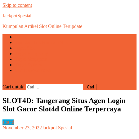
Skip to content
JackpotSpesial
Kumpulan Artikel Slot Online Terupdate
Home
Tips dan Trik Bermain Slot
Agen Slot
Togel Hongkong
Togel Singapura
Togel Sydney
Slot Deposit Pulsa
site mode button
Cari untuk:
SLOT4D: Tangerang Situs Agen Login
Slot Gacor Slot4d Online Terpercaya
slot4d
November 23, 2022
Jackpot Spesial