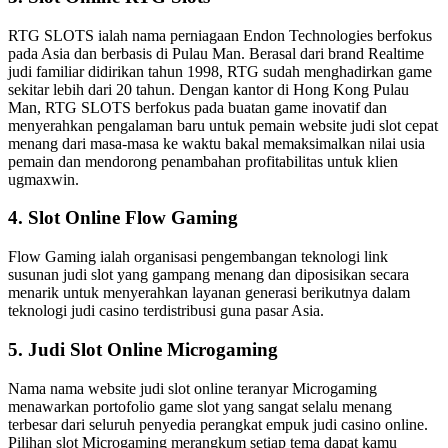
RTG SLOTS ialah nama perniagaan Endon Technologies berfokus
pada Asia dan berbasis di Pulau Man. Berasal dari brand Realtime
judi familiar didirikan tahun 1998, RTG sudah menghadirkan game
sekitar lebih dari 20 tahun. Dengan kantor di Hong Kong Pulau
Man, RTG SLOTS berfokus pada buatan game inovatif dan
menyerahkan pengalaman baru untuk pemain website judi slot cepat
menang dari masa-masa ke waktu bakal memaksimalkan nilai usia
pemain dan mendorong penambahan profitabilitas untuk klien
ugmaxwin.
4. Slot Online Flow Gaming
Flow Gaming ialah organisasi pengembangan teknologi link
susunan judi slot yang gampang menang dan diposisikan secara
menarik untuk menyerahkan layanan generasi berikutnya dalam
teknologi judi casino terdistribusi guna pasar Asia.
5. Judi Slot Online Microgaming
Nama nama website judi slot online teranyar Microgaming
menawarkan portofolio game slot yang sangat selalu menang
terbesar dari seluruh penyedia perangkat empuk judi casino online.
Pilihan slot Microgaming merangkum setiap tema dapat kamu