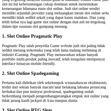
slot ini hal keberuntungan cukup dominan untuk menemukan
kemenangan bilamana main slot online. Judi slot online sendiri
memiliki sejumlah provider yang meluangkan mesin slot online serta
memiliki tidak sedikit sekali yang dapat kamu mainkan. Dan yang
lebih hebat nya lagi game slot online dengan duit asli ini tergolong
dalam tipe susunan slot gampang menang.
1. Slot Online Pragmatic Play
Pragmatic Play ialah penyedia Game website judi slot paling tidak
sedikit menang terkemuka yang telah lama malang melintang di
industri iGaming. Pragmatic Play menawarkan sekian banyak
portfolio multi-produk paling inovatif, telah teregulasi mempunyai
interface lumayan mobile-friendly.
2. Slot Online Spadegaming
Pertama kali didirikan oleh sekelompok wirausahawan eksibisionis,
terdiri dari sekian banyak macam latar belakang laksana perancang
berbakat dan pun insinyur profesional, spadegaming sudah
berkembang menjadi pengembangperangkat empuk slot online yang
tidak jarang kasih jackpot di Asia maupun dunia.
3. Slot Online RTG Slots