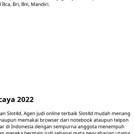
ca, Bri, Bni, Mandiri.
rcaya 2022
an Slot4d. Agen judi online terbaik Slot4d mudah menang
e maupun memakai browser dari notebook ataupun telpon
erbesar di Indonesia dengan sempurna anggota menempuh
kan mereka bermain judi sebagai mata pencaharian utama