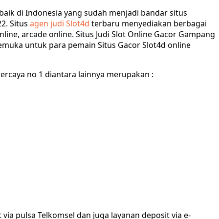
erbaik di Indonesia yang sudah menjadi bandar situs
22. Situs
agen judi Slot4d
terbaru menyediakan berbagai
nline, arcade online. Situs Judi Slot Online Gacor Gampang
kemuka untuk para pemain Situs Gacor Slot4d online
percaya no 1 diantara lainnya merupakan :
t via pulsa Telkomsel dan juga layanan deposit via e-