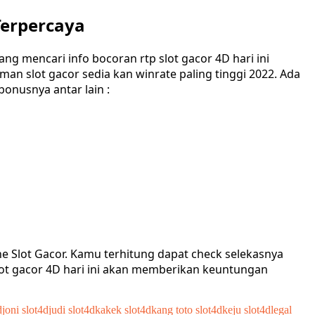
Terpercaya
ng mencari info bocoran rtp slot gacor 4D hari ini
man slot gacor sedia kan winrate paling tinggi 2022. Ada
bonusnya antar lain :
ine Slot Gacor. Kamu terhitung dapat check selekasnya
 slot gacor 4D hari ini akan memberikan keuntungan
d
joni slot4d
judi slot4d
kakek slot4d
kang toto slot4d
keju slot4d
legal