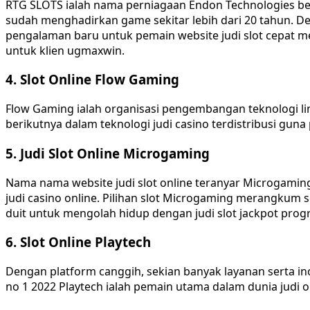
RTG SLOTS ialah nama perniagaan Endon Technologies berfo
sudah menghadirkan game sekitar lebih dari 20 tahun. 
pengalaman baru untuk pemain website judi slot cepat 
untuk klien ugmaxwin.
4. Slot Online Flow Gaming
Flow Gaming ialah organisasi pengembangan teknologi l
berikutnya dalam teknologi judi casino terdistribusi guna 
5. Judi Slot Online Microgaming
Nama nama website judi slot online teranyar Microgamin
judi casino online. Pilihan slot Microgaming merangkum
duit untuk mengolah hidup dengan judi slot jackpot prog
6. Slot Online Playtech
Dengan platform canggih, sekian banyak layanan serta in
no 1 2022 Playtech ialah pemain utama dalam dunia judi o