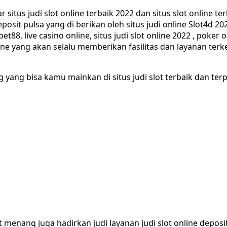
 situs judi slot online terbaik 2022 dan situs slot online t
osit pulsa yang di berikan oleh situs judi online Slot4d 20
, live casino online, situs judi slot online 2022 , poker o
ine yang akan selalu memberikan fasilitas dan layanan ter
 yang bisa kamu mainkan di situs judi slot terbaik dan ter
at menang juga hadirkan judi layanan judi slot online deposi