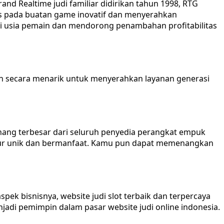
nd Realtime judi familiar didirikan tahun 1998, RTG
us pada buatan game inovatif dan menyerahkan
i usia pemain dan mendorong penambahan profitabilitas
an secara menarik untuk menyerahkan layanan generasi
nang terbesar dari seluruh penyedia perangkat empuk
fitur unik dan bermanfaat. Kamu pun dapat memenangkan
ek bisnisnya, website judi slot terbaik dan terpercaya
njadi pemimpin dalam pasar website judi online indonesia.