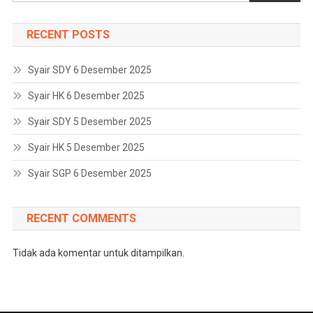
RECENT POSTS
Syair SDY 6 Desember 2025
Syair HK 6 Desember 2025
Syair SDY 5 Desember 2025
Syair HK 5 Desember 2025
Syair SGP 6 Desember 2025
RECENT COMMENTS
Tidak ada komentar untuk ditampilkan.