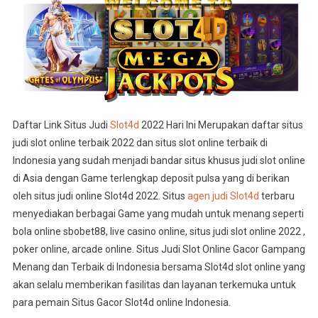
Daftar Link Situs Judi
Slot4d
2022 Hari Ini Merupakan daftar situs
judi slot online terbaik 2022 dan situs slot online terbaik di
Indonesia yang sudah menjadi bandar situs khusus judi slot online
di Asia dengan Game terlengkap deposit pulsa yang di berikan
oleh situs judi online Slot4d 2022. Situs
agen judi Slot4d
terbaru
menyediakan berbagai Game yang mudah untuk menang seperti
bola online sbobet88, live casino online, situs judi slot online 2022 ,
poker online, arcade online. Situs Judi Slot Online Gacor Gampang
Menang dan Terbaik di Indonesia bersama Slot4d slot online yang
akan selalu memberikan fasilitas dan layanan terkemuka untuk
para pemain Situs Gacor Slot4d online Indonesia.