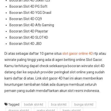
Bocoran Slot 4D Joker123
Bocoran Slot 4D PG Soft
Bocoran Slot 4D YGG Drasil
Bocoran Slot 4D CQ9
Bocoran Slot 4D Afb Gaming
Bocoran Slot 4D Playstar
Bocoran Slot 4D SLOT4D
Bocoran Slot 4D JBD
Di atas sebagai daftar 10 game situs
slot gacor online 4D
rtp atau
winrate paling tinggi yang ada di agen betting online Slot Gacor.
Kamu terhitung dapat check selekasnya bocoran winrate slot 4D
datang dari ke sepuluh provider peringkat slot online yang sudah
kami daftar di atas. Link slot gacor 4D hari ini akan memberikan
keuntungan tambahan tidak ada duanya membuat seluruh
pemain yang sudah mendaftarkan akun slot resmi indonesia.
Tagged
badak slot4d
bca slot4d
bunga slot4d
dragon slot4d
graha slot4d
hantu slot4d