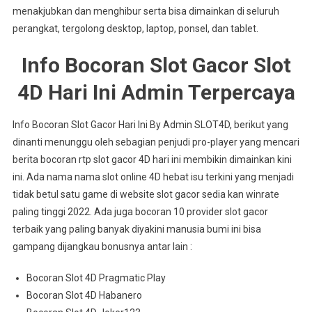
menakjubkan dan menghibur serta bisa dimainkan di seluruh
perangkat, tergolong desktop, laptop, ponsel, dan tablet.
Info Bocoran Slot Gacor Slot
4D Hari Ini Admin Terpercaya
Info Bocoran Slot Gacor Hari Ini By Admin SLOT4D, berikut yang
dinanti menunggu oleh sebagian penjudi pro-player yang mencari
berita bocoran rtp slot gacor 4D hari ini membikin dimainkan kini
ini. Ada nama nama slot online 4D hebat isu terkini yang menjadi
tidak betul satu game di website slot gacor sedia kan winrate
paling tinggi 2022. Ada juga bocoran 10 provider slot gacor
terbaik yang paling banyak diyakini manusia bumi ini bisa
gampang dijangkau bonusnya antar lain :
Bocoran Slot 4D Pragmatic Play
Bocoran Slot 4D Habanero