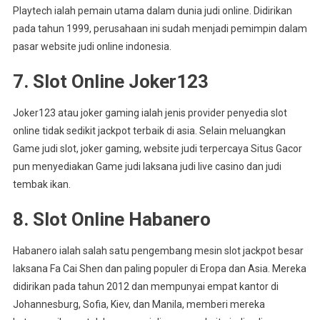
Playtech ialah pemain utama dalam dunia judi online. Didirikan
pada tahun 1999, perusahaan ini sudah menjadi pemimpin dalam
pasar website judi online indonesia.
7. Slot Online Joker123
Joker123 atau joker gaming ialah jenis provider penyedia slot
online tidak sedikit jackpot terbaik di asia. Selain meluangkan
Game judi slot, joker gaming, website judi terpercaya Situs Gacor
pun menyediakan Game judi laksana judi live casino dan judi
tembak ikan.
8. Slot Online Habanero
Habanero ialah salah satu pengembang mesin slot jackpot besar
laksana Fa Cai Shen dan paling populer di Eropa dan Asia. Mereka
didirikan pada tahun 2012 dan mempunyai empat kantor di
Johannesburg, Sofia, Kiev, dan Manila, memberi mereka