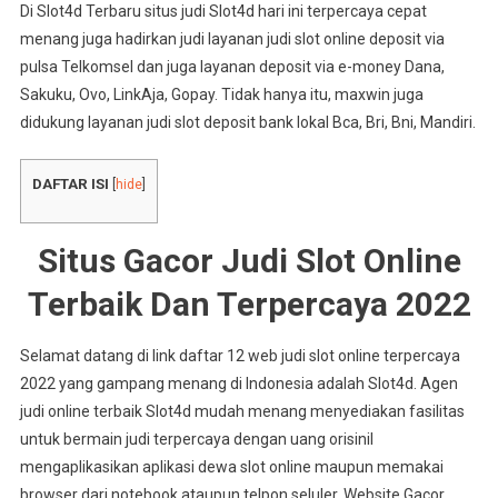
Di Slot4d Terbaru situs judi Slot4d hari ini terpercaya cepat
menang juga hadirkan judi layanan judi slot online deposit via
pulsa Telkomsel dan juga layanan deposit via e-money Dana,
Sakuku, Ovo, LinkAja, Gopay. Tidak hanya itu, maxwin juga
didukung layanan judi slot deposit bank lokal Bca, Bri, Bni, Mandiri.
DAFTAR ISI
[
hide
]
Situs Gacor Judi Slot Online
Terbaik Dan Terpercaya 2022
Selamat datang di link daftar 12 web judi slot online terpercaya
2022 yang gampang menang di Indonesia adalah Slot4d. Agen
judi online terbaik Slot4d mudah menang menyediakan fasilitas
untuk bermain judi terpercaya dengan uang orisinil
mengaplikasikan aplikasi dewa slot online maupun memakai
browser dari notebook ataupun telpon seluler. Website Gacor