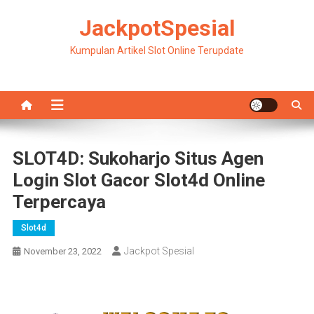
Skip
JackpotSpesial
to
content
Kumpulan Artikel Slot Online Terupdate
SLOT4D: Sukoharjo Situs Agen
Login Slot Gacor Slot4d Online
Terpercaya
Slot4d
Jackpot Spesial
November 23, 2022