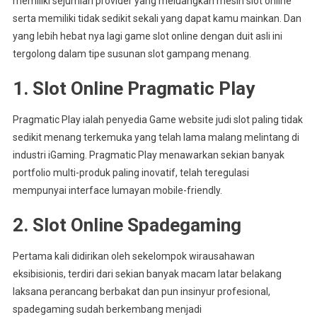
memiliki sejumlah provider yang meluangkan mesin slot online
serta memiliki tidak sedikit sekali yang dapat kamu mainkan. Dan
yang lebih hebat nya lagi game slot online dengan duit asli ini
tergolong dalam tipe susunan slot gampang menang.
1. Slot Online Pragmatic Play
Pragmatic Play ialah penyedia Game website judi slot paling tidak
sedikit menang terkemuka yang telah lama malang melintang di
industri iGaming. Pragmatic Play menawarkan sekian banyak
portfolio multi-produk paling inovatif, telah teregulasi
mempunyai interface lumayan mobile-friendly.
2. Slot Online Spadegaming
Pertama kali didirikan oleh sekelompok wirausahawan
eksibisionis, terdiri dari sekian banyak macam latar belakang
laksana perancang berbakat dan pun insinyur profesional,
spadegaming sudah berkembang menjadi