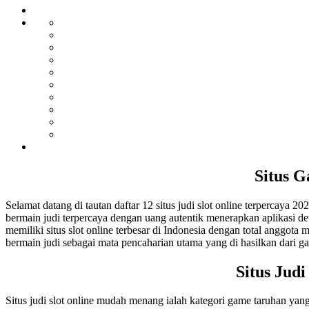
Situs G
Selamat datang di tautan daftar 12 situs judi slot online terpercay
bermain judi terpercaya dengan uang autentik menerapkan aplikasi de
memiliki situs slot online terbesar di Indonesia dengan total anggot
bermain judi sebagai mata pencaharian utama yang di hasilkan dari gam
Situs Jud
Situs judi slot online mudah menang ialah kategori game taruhan 