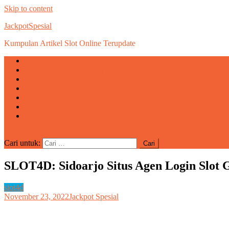
Skip to content
JackpotSpesial
Kumpulan Artikel Slot Online Terupdate
Home
Tips dan Trik Bermain Slot
Agen Slot
Togel Hongkong
Togel Singapura
Togel Sydney
Slot Deposit Pulsa
site mode button
Cari untuk:
SLOT4D: Sidoarjo Situs Agen Login Slot 
slot4d
November 23, 2022
Jackpot Spesial