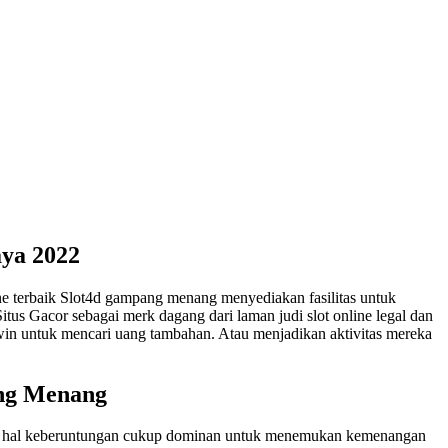
aya 2022
ine terbaik Slot4d gampang menang menyediakan fasilitas untuk
tus Gacor sebagai merk dagang dari laman judi slot online legal dan
axwin untuk mencari uang tambahan. Atau menjadikan aktivitas mereka
ang Menang
 ini hal keberuntungan cukup dominan untuk menemukan kemenangan