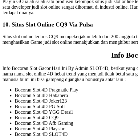
Play’n GO ialah salah satu produsen kelompok situs judi slot onlin
satu developer judi slot online sangat dihormati di industri online. 
terdapat duanya.
10. Situs Slot Online CQ9 Via Pulsa
Situs slot online terlaris CQ9 mempekerjakan lebih dari 200 anggota
menghasilkan Game judi slot online menakjubkan dan menghibur serta b
Info Bo
Info Bocoran Slot Gacor Hari Ini By Admin SLOT4D, berikut yang din
nama nama slot online 4D hebat trend yang menjadi tidak betul satu ga
manusia bumi ini bisa gampang dijangkau bonusnya antar lain :
Bocoran Slot 4D Pragmatic Play
Bocoran Slot 4D Habanero
Bocoran Slot 4D Joker123
Bocoran Slot 4D PG Soft
Bocoran Slot 4D YGG Drasil
Bocoran Slot 4D CQ9
Bocoran Slot 4D Afb Gaming
Bocoran Slot 4D Playstar
Bocoran Slot 4D SLOT4D