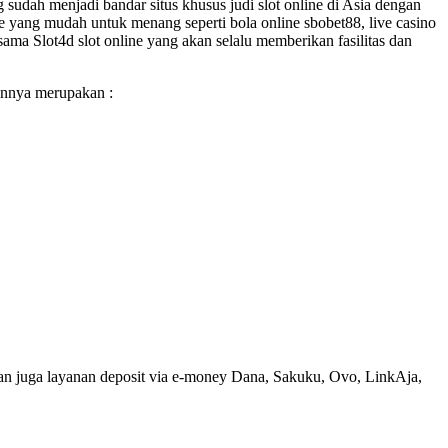
ng sudah menjadi bandar situs khusus judi slot online di Asia dengan
yang mudah untuk menang seperti bola online sbobet88, live casino
sama Slot4d slot online yang akan selalu memberikan fasilitas dan
ainnya merupakan :
el dan juga layanan deposit via e-money Dana, Sakuku, Ovo, LinkAja,