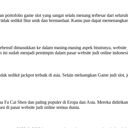
portofolio game slot yang sangat selalu menang terbesar dari seluruh 
ak sedikit fitur unik dan bermanfaat. Kamu pun dapat memenangkan du
hensif dimasukkan ke dalam masing-masing aspek bisnisnya, website ju
n ini sudah menjadi pemimpin dalam pasar website judi online indonesi
tidak sedikit jackpot terbaik di asia. Selain meluangkan Game judi slot
ana Fa Cai Shen dan paling populer di Eropa dan Asia. Mereka didiri
si di pasar website judi online semua dunia.