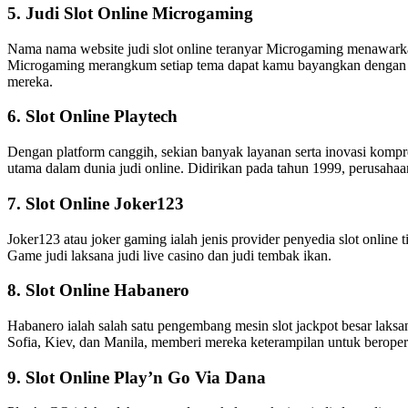
5. Judi Slot Online Microgaming
Nama nama website judi slot online teranyar Microgaming menawarkan 
Microgaming merangkum setiap tema dapat kamu bayangkan dengan tid
mereka.
6. Slot Online Playtech
Dengan platform canggih, sekian banyak layanan serta inovasi kompre
utama dalam dunia judi online. Didirikan pada tahun 1999, perusahaa
7. Slot Online Joker123
Joker123 atau joker gaming ialah jenis provider penyedia slot online 
Game judi laksana judi live casino dan judi tembak ikan.
8. Slot Online Habanero
Habanero ialah salah satu pengembang mesin slot jackpot besar laks
Sofia, Kiev, dan Manila, memberi mereka keterampilan untuk beropera
9. Slot Online Play’n Go Via Dana