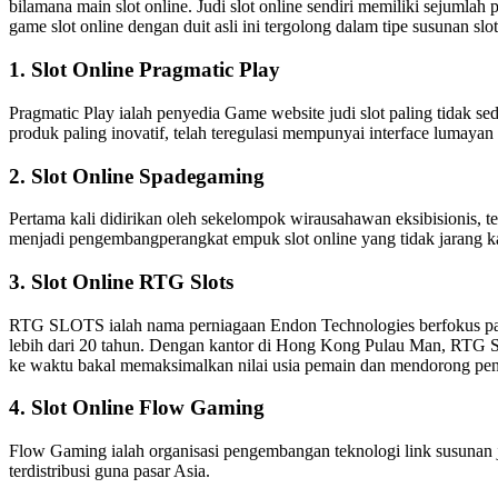
bilamana main slot online. Judi slot online sendiri memiliki sejumlah
game slot online dengan duit asli ini tergolong dalam tipe susunan s
1. Slot Online Pragmatic Play
Pragmatic Play ialah penyedia Game website judi slot paling tidak s
produk paling inovatif, telah teregulasi mempunyai interface lumayan 
2. Slot Online Spadegaming
Pertama kali didirikan oleh sekelompok wirausahawan eksibisionis, t
menjadi pengembangperangkat empuk slot online yang tidak jarang ka
3. Slot Online RTG Slots
RTG SLOTS ialah nama perniagaan Endon Technologies berfokus pada 
lebih dari 20 tahun. Dengan kantor di Hong Kong Pulau Man, RTG S
ke waktu bakal memaksimalkan nilai usia pemain dan mendorong pena
4. Slot Online Flow Gaming
Flow Gaming ialah organisasi pengembangan teknologi link susunan j
terdistribusi guna pasar Asia.