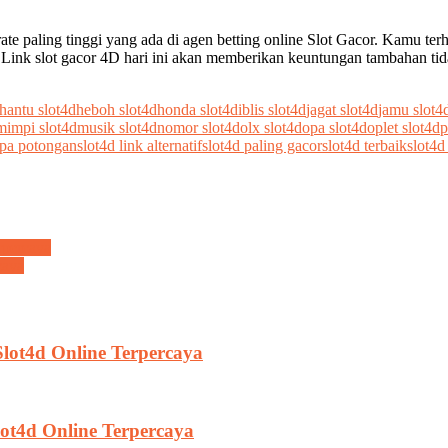
ate paling tinggi yang ada di agen betting online Slot Gacor. Kamu ter
tas. Link slot gacor 4D hari ini akan memberikan keuntungan tambahan
hantu slot4d
heboh slot4d
honda slot4d
iblis slot4d
jagat slot4d
jamu slot4
mimpi slot4d
musik slot4d
nomor slot4d
olx slot4d
opa slot4d
oplet slot4d
p
npa potongan
slot4d link alternatif
slot4d paling gacor
slot4d terbaik
slot4d
rpercaya
caya
lot4d Online Terpercaya
ot4d Online Terpercaya