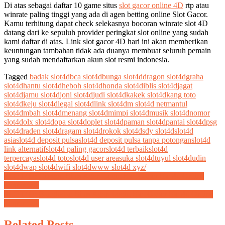
Di atas sebagai daftar 10 game situs
slot gacor online 4D
rtp atau
winrate paling tinggi yang ada di agen betting online Slot Gacor.
Kamu terhitung dapat check selekasnya bocoran winrate slot 4D
datang dari ke sepuluh provider peringkat slot online yang sudah
kami daftar di atas. Link slot gacor 4D hari ini akan memberikan
keuntungan tambahan tidak ada duanya membuat seluruh pemain
yang sudah mendaftarkan akun slot resmi indonesia.
Tagged
badak slot4d
bca slot4d
bunga slot4d
dragon slot4d
graha
slot4d
hantu slot4d
heboh slot4d
honda slot4d
iblis slot4d
jagat
slot4d
jamu slot4d
joni slot4d
judi slot4d
kakek slot4d
kang toto
slot4d
keju slot4d
legal slot4d
link slot4d
m slot4d net
mantul
slot4d
mbah slot4d
menang slot4d
mimpi slot4d
musik slot4d
nomor
slot4d
olx slot4d
opa slot4d
oplet slot4d
paman slot4d
pantai slot4d
psg
slot4d
raden slot4d
ragam slot4d
rokok slot4d
sdy slot4d
slot4d
asia
slot4d deposit pulsa
slot4d deposit pulsa tanpa potongan
slot4d
link alternatif
slot4d paling gacor
slot4d terbaik
slot4d
terpercaya
slot4d toto
slot4d user area
suka slot4d
tuyul slot4d
udin
slot4d
wap slot4d
wifi slot4d
www slot4d xyz/
Navigasi
SLOT4D: Cilegon Situs Agen Login Slot Gacor Slot4d Online
Terpercaya
pos
SLOT4D: Bangkalan Situs Agen Login Slot Gacor Slot4d Online
Terpercaya
Related Posts