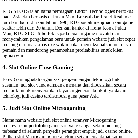
RTG SLOTS ialah nama perniagaan Endon Technologies berfokus
pada Asia dan berbasis di Pulau Man. Berasal dari brand Realtime
judi familiar didirikan tahun 1998, RTG sudah menghadirkan game
sekitar lebih dari 20 tahun. Dengan kantor di Hong Kong Pulau
Man, RTG SLOTS berfokus pada buatan game inovatif dan
menyerahkan pengalaman baru untuk pemain website judi slot cepat
menang dari masa-masa ke waktu bakal memaksimalkan nilai usia
pemain dan mendorong penambahan profitabilitas untuk klien
ugmaxwin.
4. Slot Online Flow Gaming
Flow Gaming ialah organisasi pengembangan teknologi link
susunan judi slot yang gampang menang dan diposisikan secara
menarik untuk menyerahkan layanan generasi berikutnya dalam
teknologi judi casino terdistribusi guna pasar Asia.
5. Judi Slot Online Microgaming
Nama nama website judi slot online teranyar Microgaming
menawarkan portofolio game slot yang sangat selalu menang
terbesar dari seluruh penyedia perangkat empuk judi casino online.
Pilihan slot Microgaming merangkum setiap tema dapat kamu