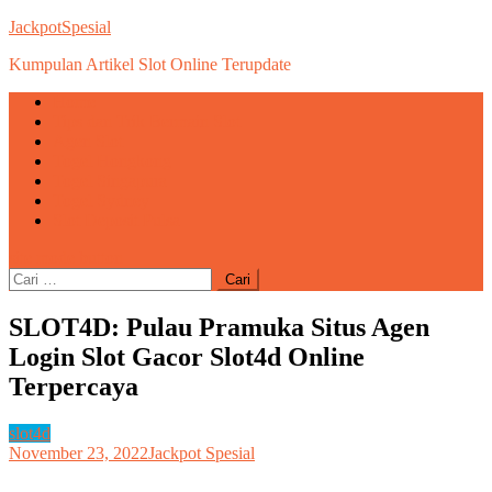
Skip
JackpotSpesial
to
Kumpulan Artikel Slot Online Terupdate
content
Home
Tips dan Trik Bermain Slot
Agen Slot
Togel Hongkong
Togel Singapura
Togel Sydney
Slot Deposit Pulsa
site mode button
Cari
untuk:
SLOT4D: Pulau Pramuka Situs Agen
Login Slot Gacor Slot4d Online
Terpercaya
slot4d
November 23, 2022
Jackpot Spesial