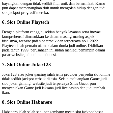
bayangkan dengan tidak sedikit fitur unik dan bermanfaat. Kamu
pun dapat memenangkan duit untuk mengolah hidup dengan judi
slot jackpot progresif mereka.
6. Slot Online Playtech
Dengan platform canggih, sekian banyak layanan serta inovasi
komprehensif dimasukkan ke dalam masing-masing aspek
bisnisnya, website judi slot terbaik dan terpercaya no 1 2022
Playtech ialah pemain utama dalam dunia judi online. Didirikan
pada tahun 1999, perusahaan ini sudah menjadi pemimpin dalam
pasar website judi online indonesia.
7. Slot Online Joker123
Joker123 atau joker gaming ialah jenis provider penyedia slot online
tidak sedikit jackpot terbaik di asia. Selain meluangkan Game judi
slot, joker gaming, website judi terpercaya Situs Gacor pun
menyediakan Game judi laksana judi live casino dan judi tembak
ikan.
8. Slot Online Habanero
Habanero ialah salah satu pengembang mesin slot jackpot besar