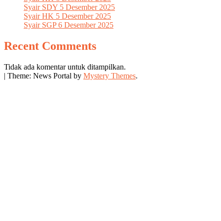
Syair SDY 5 Desember 2025
Syair HK 5 Desember 2025
Syair SGP 6 Desember 2025
Recent Comments
Tidak ada komentar untuk ditampilkan.
|
Theme: News Portal by
Mystery Themes
.