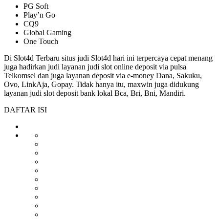
PG Soft
Play’n Go
CQ9
Global Gaming
One Touch
Di Slot4d Terbaru situs judi Slot4d hari ini terpercaya cepat menang
juga hadirkan judi layanan judi slot online deposit via pulsa
Telkomsel dan juga layanan deposit via e-money Dana, Sakuku,
Ovo, LinkAja, Gopay. Tidak hanya itu, maxwin juga didukung
layanan judi slot deposit bank lokal Bca, Bri, Bni, Mandiri.
DAFTAR ISI