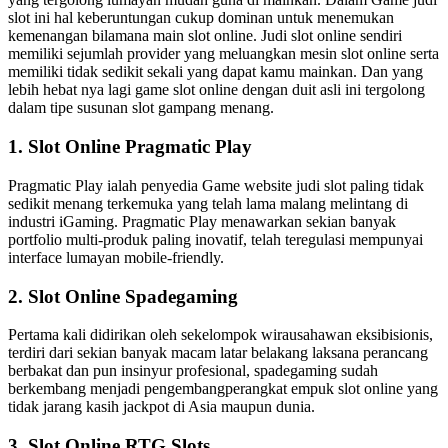
slot ini hal keberuntungan cukup dominan untuk menemukan
kemenangan bilamana main slot online. Judi slot online sendiri
memiliki sejumlah provider yang meluangkan mesin slot online serta
memiliki tidak sedikit sekali yang dapat kamu mainkan. Dan yang
lebih hebat nya lagi game slot online dengan duit asli ini tergolong
dalam tipe susunan slot gampang menang.
1. Slot Online Pragmatic Play
Pragmatic Play ialah penyedia Game website judi slot paling tidak
sedikit menang terkemuka yang telah lama malang melintang di
industri iGaming. Pragmatic Play menawarkan sekian banyak
portfolio multi-produk paling inovatif, telah teregulasi mempunyai
interface lumayan mobile-friendly.
2. Slot Online Spadegaming
Pertama kali didirikan oleh sekelompok wirausahawan eksibisionis,
terdiri dari sekian banyak macam latar belakang laksana perancang
berbakat dan pun insinyur profesional, spadegaming sudah
berkembang menjadi pengembangperangkat empuk slot online yang
tidak jarang kasih jackpot di Asia maupun dunia.
3. Slot Online RTG Slots