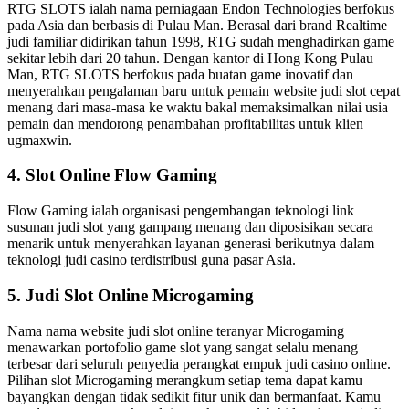
RTG SLOTS ialah nama perniagaan Endon Technologies berfokus
pada Asia dan berbasis di Pulau Man. Berasal dari brand Realtime
judi familiar didirikan tahun 1998, RTG sudah menghadirkan game
sekitar lebih dari 20 tahun. Dengan kantor di Hong Kong Pulau
Man, RTG SLOTS berfokus pada buatan game inovatif dan
menyerahkan pengalaman baru untuk pemain website judi slot cepat
menang dari masa-masa ke waktu bakal memaksimalkan nilai usia
pemain dan mendorong penambahan profitabilitas untuk klien
ugmaxwin.
4. Slot Online Flow Gaming
Flow Gaming ialah organisasi pengembangan teknologi link
susunan judi slot yang gampang menang dan diposisikan secara
menarik untuk menyerahkan layanan generasi berikutnya dalam
teknologi judi casino terdistribusi guna pasar Asia.
5. Judi Slot Online Microgaming
Nama nama website judi slot online teranyar Microgaming
menawarkan portofolio game slot yang sangat selalu menang
terbesar dari seluruh penyedia perangkat empuk judi casino online.
Pilihan slot Microgaming merangkum setiap tema dapat kamu
bayangkan dengan tidak sedikit fitur unik dan bermanfaat. Kamu