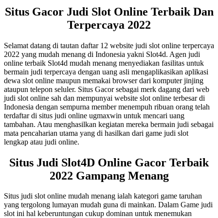
Situs Gacor Judi Slot Online Terbaik Dan
Terpercaya 2022
Selamat datang di tautan daftar 12 website judi slot online terpercaya
2022 yang mudah menang di Indonesia yakni Slot4d. Agen judi
online terbaik Slot4d mudah menang menyediakan fasilitas untuk
bermain judi terpercaya dengan uang asli mengaplikasikan aplikasi
dewa slot online maupun memakai browser dari komputer jinjing
ataupun telepon seluler. Situs Gacor sebagai merk dagang dari web
judi slot online sah dan mempunyai website slot online terbesar di
Indonesia dengan sempurna member menempuh ribuan orang telah
terdaftar di situs judi online ugmaxwin untuk mencari uang
tambahan. Atau menghasilkan kegiatan mereka bermain judi sebagai
mata pencaharian utama yang di hasilkan dari game judi slot
lengkap atau judi online.
Situs Judi Slot4D Online Gacor Terbaik
2022 Gampang Menang
Situs judi slot online mudah menang ialah kategori game taruhan
yang tergolong lumayan mudah guna di mainkan. Dalam Game judi
slot ini hal keberuntungan cukup dominan untuk menemukan