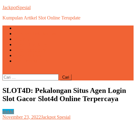
Skip
JackpotSpesial
to
Kumpulan Artikel Slot Online Terupdate
content
Home
Tips dan Trik Bermain Slot
Agen Slot
Togel Hongkong
Togel Singapura
Togel Sydney
Slot Deposit Pulsa
site mode button
Cari
untuk:
SLOT4D: Pekalongan Situs Agen Login
Slot Gacor Slot4d Online Terpercaya
slot4d
November 23, 2022
Jackpot Spesial