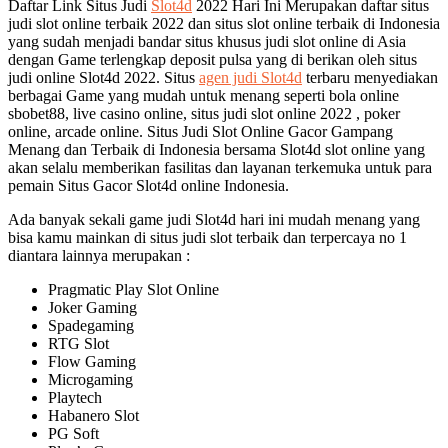
Daftar Link Situs Judi
Slot4d
2022 Hari Ini Merupakan daftar situs
judi slot online terbaik 2022 dan situs slot online terbaik di Indonesia
yang sudah menjadi bandar situs khusus judi slot online di Asia
dengan Game terlengkap deposit pulsa yang di berikan oleh situs
judi online Slot4d 2022. Situs
agen judi Slot4d
terbaru menyediakan
berbagai Game yang mudah untuk menang seperti bola online
sbobet88, live casino online, situs judi slot online 2022 , poker
online, arcade online. Situs Judi Slot Online Gacor Gampang
Menang dan Terbaik di Indonesia bersama Slot4d slot online yang
akan selalu memberikan fasilitas dan layanan terkemuka untuk para
pemain Situs Gacor Slot4d online Indonesia.
Ada banyak sekali game judi Slot4d hari ini mudah menang yang
bisa kamu mainkan di situs judi slot terbaik dan terpercaya no 1
diantara lainnya merupakan :
Pragmatic Play Slot Online
Joker Gaming
Spadegaming
RTG Slot
Flow Gaming
Microgaming
Playtech
Habanero Slot
PG Soft