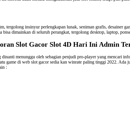
 tim, tergolong insinyur perlengkapan lunak, seniman grafis, desainer
isa dimainkan di seluruh perangkat, tergolong desktop, laptop, ponsel
coran Slot Gacor Slot 4D Hari Ini Admin Te
inanti menunggu oleh sebagian penjudi pro-player yang mencari info b
tu game di web slot gacor sedia kan winrate paling tinggi 2022. Ada j
in :