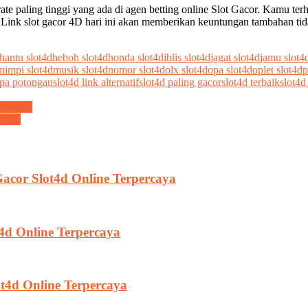
ate paling tinggi yang ada di agen betting online Slot Gacor. Kamu ter
tas. Link slot gacor 4D hari ini akan memberikan keuntungan tambahan
hantu slot4d
heboh slot4d
honda slot4d
iblis slot4d
jagat slot4d
jamu slot4
mimpi slot4d
musik slot4d
nomor slot4d
olx slot4d
opa slot4d
oplet slot4d
p
npa potongan
slot4d link alternatif
slot4d paling gacor
slot4d terbaik
slot4d
percaya
rcaya
acor Slot4d Online Terpercaya
4d Online Terpercaya
t4d Online Terpercaya