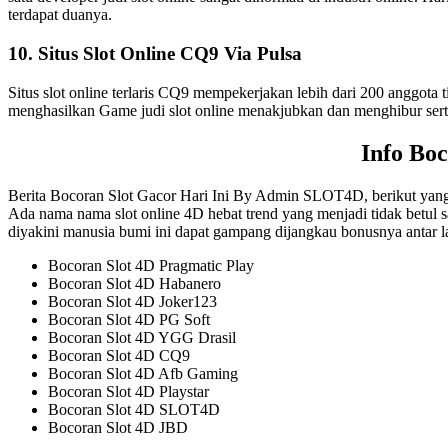
terdapat duanya.
10. Situs Slot Online CQ9 Via Pulsa
Situs slot online terlaris CQ9 mempekerjakan lebih dari 200 anggota
menghasilkan Game judi slot online menakjubkan dan menghibur serta b
Info Bo
Berita Bocoran Slot Gacor Hari Ini By Admin SLOT4D, berikut yang d
Ada nama nama slot online 4D hebat trend yang menjadi tidak betul sa
diyakini manusia bumi ini dapat gampang dijangkau bonusnya antar la
Bocoran Slot 4D Pragmatic Play
Bocoran Slot 4D Habanero
Bocoran Slot 4D Joker123
Bocoran Slot 4D PG Soft
Bocoran Slot 4D YGG Drasil
Bocoran Slot 4D CQ9
Bocoran Slot 4D Afb Gaming
Bocoran Slot 4D Playstar
Bocoran Slot 4D SLOT4D
Bocoran Slot 4D JBD