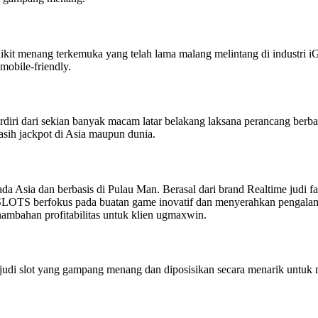
edikit menang terkemuka yang telah lama malang melintang di industri 
mobile-friendly.
erdiri dari sekian banyak macam latar belakang laksana perancang ber
sih jackpot di Asia maupun dunia.
Asia dan berbasis di Pulau Man. Berasal dari brand Realtime judi fa
LOTS berfokus pada buatan game inovatif dan menyerahkan pengalama
mbahan profitabilitas untuk klien ugmaxwin.
udi slot yang gampang menang dan diposisikan secara menarik untuk m