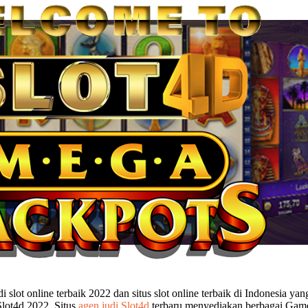
i slot online terbaik 2022 dan situs slot online terbaik di Indonesia ya
Slot4d 2022. Situs
agen judi Slot4d
terbaru menyediakan berbagai Game 