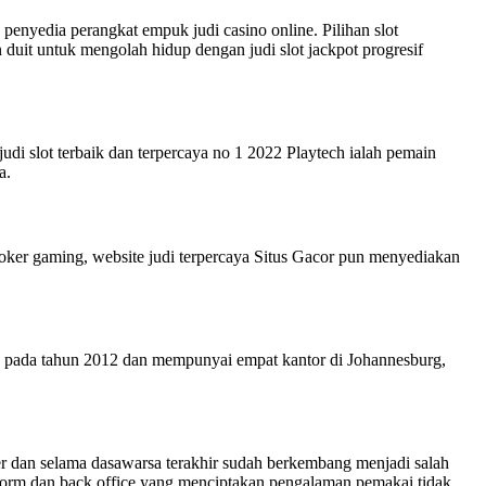
penyedia perangkat empuk judi casino online. Pilihan slot
it untuk mengolah hidup dengan judi slot jackpot progresif
di slot terbaik dan terpercaya no 1 2022 Playtech ialah pemain
a.
, joker gaming, website judi terpercaya Situs Gacor pun menyediakan
kan pada tahun 2012 dan mempunyai empat kantor di Johannesburg,
er dan selama dasawarsa terakhir sudah berkembang menjadi salah
platform dan back office yang menciptakan pengalaman pemakai tidak