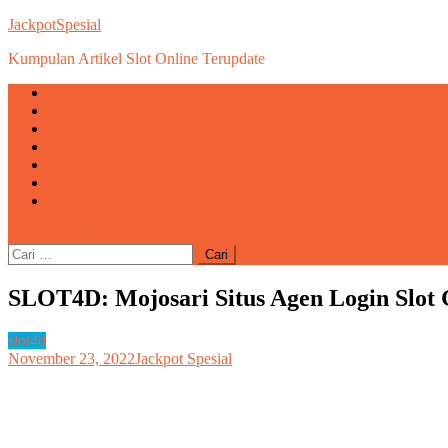
Skip
JackpotSpesial
to
Kumpulan Artikel Slot Online Terupdate
content
Home
Tips dan Trik Bermain Slot
Agen Slot
Togel Hongkong
Togel Singapura
Togel Sydney
Slot Deposit Pulsa
site mode button
Cari
untuk:
SLOT4D: Mojosari Situs Agen Login Slot 
slot4d
November 23, 2022
Jackpot Spesial