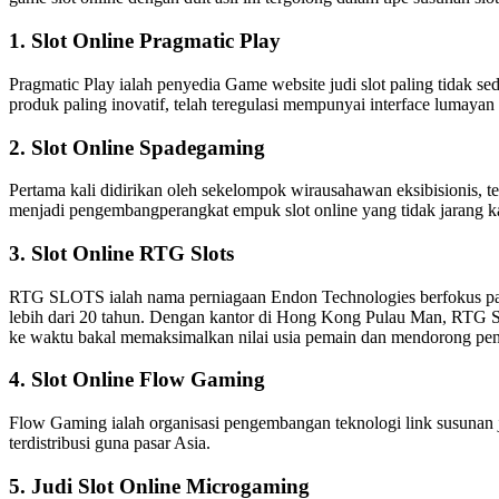
1. Slot Online Pragmatic Play
Pragmatic Play ialah penyedia Game website judi slot paling tidak s
produk paling inovatif, telah teregulasi mempunyai interface lumayan 
2. Slot Online Spadegaming
Pertama kali didirikan oleh sekelompok wirausahawan eksibisionis, t
menjadi pengembangperangkat empuk slot online yang tidak jarang ka
3. Slot Online RTG Slots
RTG SLOTS ialah nama perniagaan Endon Technologies berfokus pada 
lebih dari 20 tahun. Dengan kantor di Hong Kong Pulau Man, RTG S
ke waktu bakal memaksimalkan nilai usia pemain dan mendorong pena
4. Slot Online Flow Gaming
Flow Gaming ialah organisasi pengembangan teknologi link susunan j
terdistribusi guna pasar Asia.
5. Judi Slot Online Microgaming