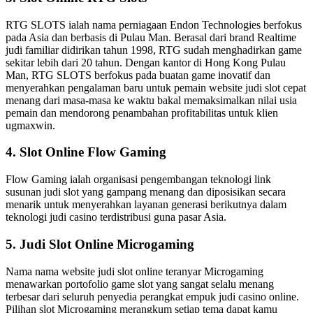
RTG SLOTS ialah nama perniagaan Endon Technologies berfokus
pada Asia dan berbasis di Pulau Man. Berasal dari brand Realtime
judi familiar didirikan tahun 1998, RTG sudah menghadirkan game
sekitar lebih dari 20 tahun. Dengan kantor di Hong Kong Pulau
Man, RTG SLOTS berfokus pada buatan game inovatif dan
menyerahkan pengalaman baru untuk pemain website judi slot cepat
menang dari masa-masa ke waktu bakal memaksimalkan nilai usia
pemain dan mendorong penambahan profitabilitas untuk klien
ugmaxwin.
4. Slot Online Flow Gaming
Flow Gaming ialah organisasi pengembangan teknologi link
susunan judi slot yang gampang menang dan diposisikan secara
menarik untuk menyerahkan layanan generasi berikutnya dalam
teknologi judi casino terdistribusi guna pasar Asia.
5. Judi Slot Online Microgaming
Nama nama website judi slot online teranyar Microgaming
menawarkan portofolio game slot yang sangat selalu menang
terbesar dari seluruh penyedia perangkat empuk judi casino online.
Pilihan slot Microgaming merangkum setiap tema dapat kamu