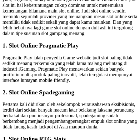
slot ini hal keberuntungan cukup dominan untuk menemukan
kemenangan bilamana main slot online. Judi slot online sendiri
memiliki sejumlah provider yang meluangkan mesin slot online serta
memiliki tidak sedikit sekali yang dapat kamu mainkan. Dan yang
lebih hebat nya lagi game slot online dengan duit asli ini tergolong
dalam tipe susunan slot gampang menang.
1. Slot Online Pragmatic Play
Pragmatic Play ialah penyedia Game website judi slot paling tidak
sedikit menang terkemuka yang telah lama malang melintang di
industri iGaming. Pragmatic Play menawarkan sekian banyak
portfolio multi-produk paling inovatif, telah teregulasi mempunyai
interface lumayan mobile-friendly.
2. Slot Online Spadegaming
Pertama kali didirikan oleh sekelompok wirausahawan eksibisionis,
terdiri dari sekian banyak macam latar belakang laksana perancang
berbakat dan pun insinyur profesional, spadegaming sudah
berkembang menjadi pengembangperangkat empuk slot online yang
tidak jarang kasih jackpot di Asia maupun dunia.
3. Slot Online RTG Slots