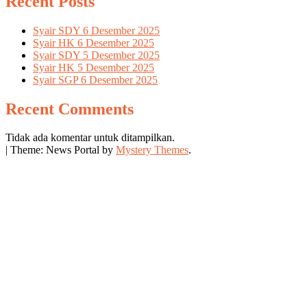
Recent Posts
Syair SDY 6 Desember 2025
Syair HK 6 Desember 2025
Syair SDY 5 Desember 2025
Syair HK 5 Desember 2025
Syair SGP 6 Desember 2025
Recent Comments
Tidak ada komentar untuk ditampilkan.
|
Theme: News Portal by
Mystery Themes
.