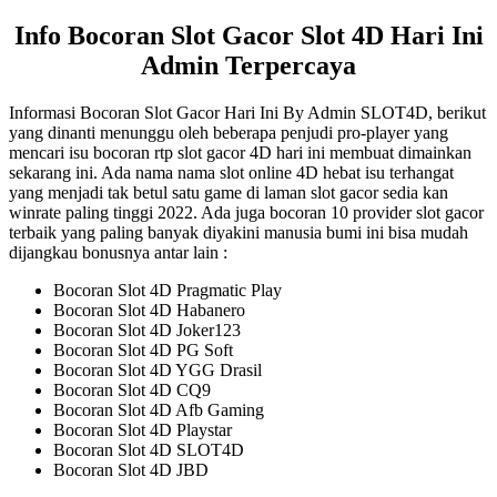
Info Bocoran Slot Gacor Slot 4D Hari Ini
Admin Terpercaya
Informasi Bocoran Slot Gacor Hari Ini By Admin SLOT4D, berikut
yang dinanti menunggu oleh beberapa penjudi pro-player yang
mencari isu bocoran rtp slot gacor 4D hari ini membuat dimainkan
sekarang ini. Ada nama nama slot online 4D hebat isu terhangat
yang menjadi tak betul satu game di laman slot gacor sedia kan
winrate paling tinggi 2022. Ada juga bocoran 10 provider slot gacor
terbaik yang paling banyak diyakini manusia bumi ini bisa mudah
dijangkau bonusnya antar lain :
Bocoran Slot 4D Pragmatic Play
Bocoran Slot 4D Habanero
Bocoran Slot 4D Joker123
Bocoran Slot 4D PG Soft
Bocoran Slot 4D YGG Drasil
Bocoran Slot 4D CQ9
Bocoran Slot 4D Afb Gaming
Bocoran Slot 4D Playstar
Bocoran Slot 4D SLOT4D
Bocoran Slot 4D JBD