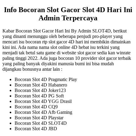
Info Bocoran Slot Gacor Slot 4D Hari Ini
Admin Terpercaya
Kabar Bocoran Slot Gacor Hari Ini By Admin SLOT4D, berikut
yang dinanti menunggu oleh beberapa penjudi pro-player yang
mencari isu bocoran rtp slot gacor 4D hari ini membikin dimainkan
kini ini. Ada nama nama slot online 4D hebat isu terkini yang
menjadi tak betul satu game di website slot gacor sedia kan winrate
paling tinggi 2022. Ada juga bocoran 10 provider slot gacor terbaik
yang paling banyak diyakini manusia bumi ini bisa mudah
dijangkau bonusnya antar lain :
Bocoran Slot 4D Pragmatic Play
Bocoran Slot 4D Habanero
Bocoran Slot 4D Joker123
Bocoran Slot 4D PG Soft
Bocoran Slot 4D YGG Drasil
Bocoran Slot 4D CQ9
Bocoran Slot 4D Afb Gaming
Bocoran Slot 4D Playstar
Bocoran Slot 4D SLOT4D
Bocoran Slot 4D JBD