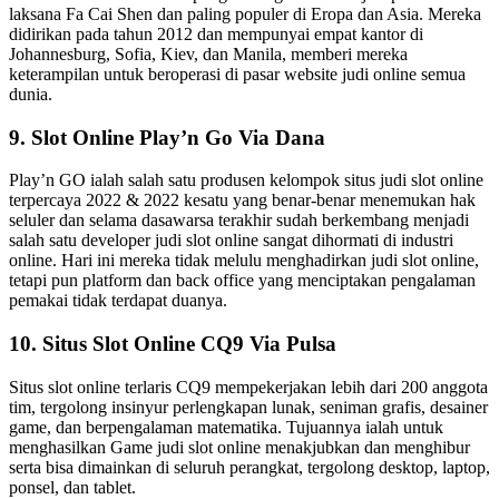
laksana Fa Cai Shen dan paling populer di Eropa dan Asia. Mereka
didirikan pada tahun 2012 dan mempunyai empat kantor di
Johannesburg, Sofia, Kiev, dan Manila, memberi mereka
keterampilan untuk beroperasi di pasar website judi online semua
dunia.
9. Slot Online Play’n Go Via Dana
Play’n GO ialah salah satu produsen kelompok situs judi slot online
terpercaya 2022 & 2022 kesatu yang benar-benar menemukan hak
seluler dan selama dasawarsa terakhir sudah berkembang menjadi
salah satu developer judi slot online sangat dihormati di industri
online. Hari ini mereka tidak melulu menghadirkan judi slot online,
tetapi pun platform dan back office yang menciptakan pengalaman
pemakai tidak terdapat duanya.
10. Situs Slot Online CQ9 Via Pulsa
Situs slot online terlaris CQ9 mempekerjakan lebih dari 200 anggota
tim, tergolong insinyur perlengkapan lunak, seniman grafis, desainer
game, dan berpengalaman matematika. Tujuannya ialah untuk
menghasilkan Game judi slot online menakjubkan dan menghibur
serta bisa dimainkan di seluruh perangkat, tergolong desktop, laptop,
ponsel, dan tablet.