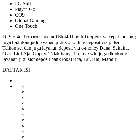
PG Soft
Play’n Go
CQ9
Global Gaming
One Touch
Di Slot4d Terbaru situs judi Slot4d hari ini terpercaya cepat menang
juga hadirkan judi layanan judi slot online deposit via pulsa
Telkomsel dan juga layanan deposit via e-money Dana, Sakuku,
Ovo, LinkAja, Gopay. Tidak hanya itu, maxwin juga didukung
layanan judi slot deposit bank lokal Bca, Bri, Bni, Mandiri.
DAFTAR ISI