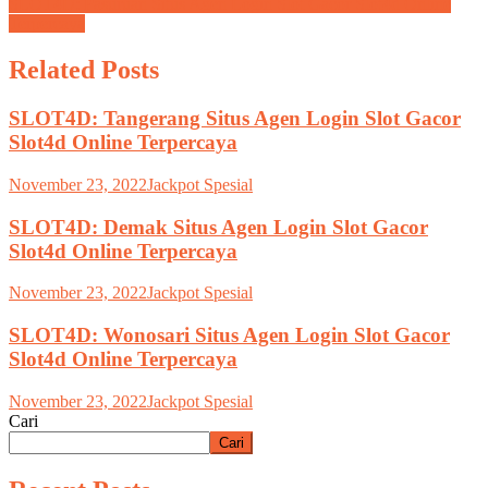
SLOT4D: Pasuruan Situs Agen Login Slot Gacor Slot4d Online
Terpercaya
Related Posts
SLOT4D: Tangerang Situs Agen Login Slot Gacor
Slot4d Online Terpercaya
November 23, 2022
Jackpot Spesial
SLOT4D: Demak Situs Agen Login Slot Gacor
Slot4d Online Terpercaya
November 23, 2022
Jackpot Spesial
SLOT4D: Wonosari Situs Agen Login Slot Gacor
Slot4d Online Terpercaya
November 23, 2022
Jackpot Spesial
Cari
Cari