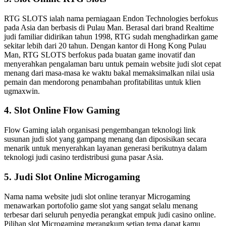
RTG SLOTS ialah nama perniagaan Endon Technologies berfokus
pada Asia dan berbasis di Pulau Man. Berasal dari brand Realtime
judi familiar didirikan tahun 1998, RTG sudah menghadirkan game
sekitar lebih dari 20 tahun. Dengan kantor di Hong Kong Pulau
Man, RTG SLOTS berfokus pada buatan game inovatif dan
menyerahkan pengalaman baru untuk pemain website judi slot cepat
menang dari masa-masa ke waktu bakal memaksimalkan nilai usia
pemain dan mendorong penambahan profitabilitas untuk klien
ugmaxwin.
4. Slot Online Flow Gaming
Flow Gaming ialah organisasi pengembangan teknologi link
susunan judi slot yang gampang menang dan diposisikan secara
menarik untuk menyerahkan layanan generasi berikutnya dalam
teknologi judi casino terdistribusi guna pasar Asia.
5. Judi Slot Online Microgaming
Nama nama website judi slot online teranyar Microgaming
menawarkan portofolio game slot yang sangat selalu menang
terbesar dari seluruh penyedia perangkat empuk judi casino online.
Pilihan slot Microgaming merangkum setiap tema dapat kamu