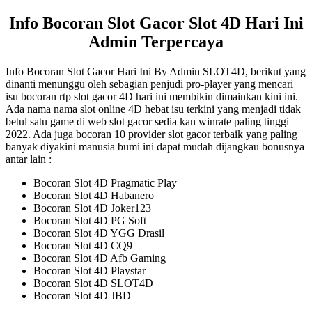
Info Bocoran Slot Gacor Slot 4D Hari Ini
Admin Terpercaya
Info Bocoran Slot Gacor Hari Ini By Admin SLOT4D, berikut yang
dinanti menunggu oleh sebagian penjudi pro-player yang mencari
isu bocoran rtp slot gacor 4D hari ini membikin dimainkan kini ini.
Ada nama nama slot online 4D hebat isu terkini yang menjadi tidak
betul satu game di web slot gacor sedia kan winrate paling tinggi
2022. Ada juga bocoran 10 provider slot gacor terbaik yang paling
banyak diyakini manusia bumi ini dapat mudah dijangkau bonusnya
antar lain :
Bocoran Slot 4D Pragmatic Play
Bocoran Slot 4D Habanero
Bocoran Slot 4D Joker123
Bocoran Slot 4D PG Soft
Bocoran Slot 4D YGG Drasil
Bocoran Slot 4D CQ9
Bocoran Slot 4D Afb Gaming
Bocoran Slot 4D Playstar
Bocoran Slot 4D SLOT4D
Bocoran Slot 4D JBD