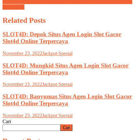
SLOT4D: Ngamprah Situs Agen Login Slot Gacor Slot4d Online
Terpercaya
Related Posts
SLOT4D: Depok Situs Agen Login Slot Gacor
Slot4d Online Terpercaya
November 23, 2022
Jackpot Spesial
SLOT4D: Mungkid Situs Agen Login Slot Gacor
Slot4d Online Terpercaya
November 23, 2022
Jackpot Spesial
SLOT4D: Banyumas Situs Agen Login Slot Gacor
Slot4d Online Terpercaya
November 23, 2022
Jackpot Spesial
Cari
Cari