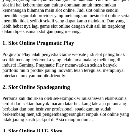
slot ini hal keberuntungan cukup dominan untuk menemukan
kemenangan bilamana main slot online. Judi slot online sendiri
memiliki sejumlah provider yang meluangkan mesin slot online serta
memiliki tidak sedikit sekali yang dapat kamu mainkan. Dan yang
lebih hebat nya lagi game slot online dengan duit asli ini tergolong
dalam tipe susunan slot gampang menang.
1. Slot Online Pragmatic Play
Pragmatic Play ialah penyedia Game website judi slot paling tidak
sedikit menang terkemuka yang telah lama malang melintang di
industri iGaming. Pragmatic Play menawarkan sekian banyak
portfolio multi-produk paling inovatif, telah teregulasi mempunyai
interface lumayan mobile-friendly.
2. Slot Online Spadegaming
Pertama kali didirikan oleh sekelompok wirausahawan eksibisionis,
terdiri dari sekian banyak macam latar belakang laksana perancang
berbakat dan pun insinyur profesional, spadegaming sudah
berkembang menjadi pengembangperangkat empuk slot online yang
tidak jarang kasih jackpot di Asia maupun dunia.
3. Slot Online RTG Slots