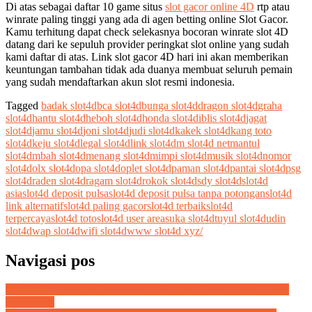
Di atas sebagai daftar 10 game situs
slot gacor online 4D
rtp atau
winrate paling tinggi yang ada di agen betting online Slot Gacor.
Kamu terhitung dapat check selekasnya bocoran winrate slot 4D
datang dari ke sepuluh provider peringkat slot online yang sudah
kami daftar di atas. Link slot gacor 4D hari ini akan memberikan
keuntungan tambahan tidak ada duanya membuat seluruh pemain
yang sudah mendaftarkan akun slot resmi indonesia.
Tagged
badak slot4d
bca slot4d
bunga slot4d
dragon slot4d
graha
slot4d
hantu slot4d
heboh slot4d
honda slot4d
iblis slot4d
jagat
slot4d
jamu slot4d
joni slot4d
judi slot4d
kakek slot4d
kang toto
slot4d
keju slot4d
legal slot4d
link slot4d
m slot4d net
mantul
slot4d
mbah slot4d
menang slot4d
mimpi slot4d
musik slot4d
nomor
slot4d
olx slot4d
opa slot4d
oplet slot4d
paman slot4d
pantai slot4d
psg
slot4d
raden slot4d
ragam slot4d
rokok slot4d
sdy slot4d
slot4d
asia
slot4d deposit pulsa
slot4d deposit pulsa tanpa potongan
slot4d
link alternatif
slot4d paling gacor
slot4d terbaik
slot4d
terpercaya
slot4d toto
slot4d user area
suka slot4d
tuyul slot4d
udin
slot4d
wap slot4d
wifi slot4d
www slot4d xyz/
Navigasi pos
SLOT4D: Surabaya Situs Agen Login Slot Gacor Slot4d Online
Terpercaya