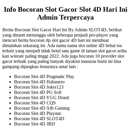
Info Bocoran Slot Gacor Slot 4D Hari Ini
Admin Terpercaya
Berita Bocoran Slot Gacor Hari Ini By Admin SLOT4D, berikut
yang dinanti menunggu oleh beberapa penjudi pro-player yang
mencari berita bocoran rtp slot gacor 4D hari ini membuat
dimainkan sekarang ini. Ada nama nama slot online 4D hebat isu
terkini yang menjadi tidak betul satu game di laman slot gacor sedia
kan winrate paling tinggi 2022. Ada juga bocoran 10 provider slot
gacor terbaik yang paling banyak diyakini manusia bumi ini bisa
gampang dijangkau bonusnya antar lain :
Bocoran Slot 4D Pragmatic Play
Bocoran Slot 4D Habanero
Bocoran Slot 4D Joker123
Bocoran Slot 4D PG Soft
Bocoran Slot 4D YGG Drasil
Bocoran Slot 4D CQ9
Bocoran Slot 4D Afb Gaming
Bocoran Slot 4D Playstar
Bocoran Slot 4D SLOT4D
Bocoran Slot 4D JBD