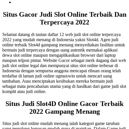
Situs Gacor Judi Slot Online Terbaik Dan
Terpercaya 2022
Selamat datang di tautan daftar 12 web judi slot online terpercaya
2022 yang mudah menang di Indonesia yakni Slot4d. Agen judi
online terbaik Slot4d gampang menang menyediakan fasilitas untuk
bermain judi terpercaya dengan uang autentik memakai aplikasi
dewa slot online maupun mengaplikasikan browser dari laptop
maupun telpon pintar. Website Gacor sebagai merk dagang dari web
judi slot online legal dan mempunyai situs slot online terbesar di
Indonesia dengan sempurna anggota mencapai ribuan orang telah
terdaftar di laman judi online ugmaxwin untuk mencari uang
tambahan. Atau menciptakan kesibukan mereka bermain judi
sebagai mata pencaharian utama yang di hasilkan dari game judi slot
komplit atau judi online.
Situs Judi Slot4D Online Gacor Terbaik
2022 Gampang Menang
Situs judi slot online mudah menang ialah kategori game taruhan
yang tergolong lumayan mudah guna di mainkan. Dalam Game judi