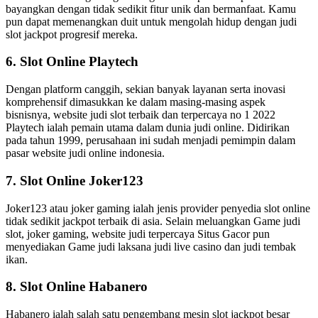
bayangkan dengan tidak sedikit fitur unik dan bermanfaat. Kamu
pun dapat memenangkan duit untuk mengolah hidup dengan judi
slot jackpot progresif mereka.
6. Slot Online Playtech
Dengan platform canggih, sekian banyak layanan serta inovasi
komprehensif dimasukkan ke dalam masing-masing aspek
bisnisnya, website judi slot terbaik dan terpercaya no 1 2022
Playtech ialah pemain utama dalam dunia judi online. Didirikan
pada tahun 1999, perusahaan ini sudah menjadi pemimpin dalam
pasar website judi online indonesia.
7. Slot Online Joker123
Joker123 atau joker gaming ialah jenis provider penyedia slot online
tidak sedikit jackpot terbaik di asia. Selain meluangkan Game judi
slot, joker gaming, website judi terpercaya Situs Gacor pun
menyediakan Game judi laksana judi live casino dan judi tembak
ikan.
8. Slot Online Habanero
Habanero ialah salah satu pengembang mesin slot jackpot besar