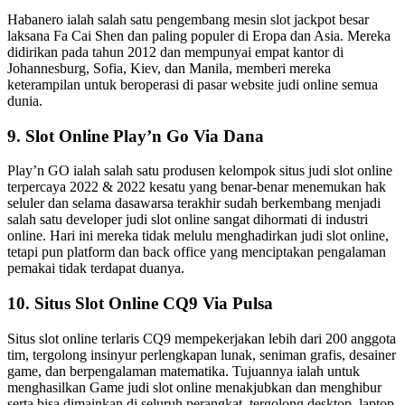
Habanero ialah salah satu pengembang mesin slot jackpot besar
laksana Fa Cai Shen dan paling populer di Eropa dan Asia. Mereka
didirikan pada tahun 2012 dan mempunyai empat kantor di
Johannesburg, Sofia, Kiev, dan Manila, memberi mereka
keterampilan untuk beroperasi di pasar website judi online semua
dunia.
9. Slot Online Play’n Go Via Dana
Play’n GO ialah salah satu produsen kelompok situs judi slot online
terpercaya 2022 & 2022 kesatu yang benar-benar menemukan hak
seluler dan selama dasawarsa terakhir sudah berkembang menjadi
salah satu developer judi slot online sangat dihormati di industri
online. Hari ini mereka tidak melulu menghadirkan judi slot online,
tetapi pun platform dan back office yang menciptakan pengalaman
pemakai tidak terdapat duanya.
10. Situs Slot Online CQ9 Via Pulsa
Situs slot online terlaris CQ9 mempekerjakan lebih dari 200 anggota
tim, tergolong insinyur perlengkapan lunak, seniman grafis, desainer
game, dan berpengalaman matematika. Tujuannya ialah untuk
menghasilkan Game judi slot online menakjubkan dan menghibur
serta bisa dimainkan di seluruh perangkat, tergolong desktop, laptop,