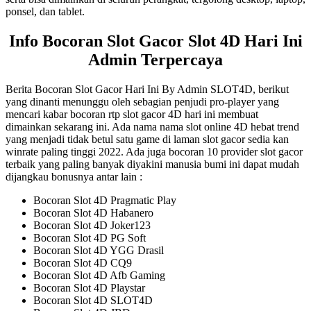
ponsel, dan tablet.
Info Bocoran Slot Gacor Slot 4D Hari Ini
Admin Terpercaya
Berita Bocoran Slot Gacor Hari Ini By Admin SLOT4D, berikut
yang dinanti menunggu oleh sebagian penjudi pro-player yang
mencari kabar bocoran rtp slot gacor 4D hari ini membuat
dimainkan sekarang ini. Ada nama nama slot online 4D hebat trend
yang menjadi tidak betul satu game di laman slot gacor sedia kan
winrate paling tinggi 2022. Ada juga bocoran 10 provider slot gacor
terbaik yang paling banyak diyakini manusia bumi ini dapat mudah
dijangkau bonusnya antar lain :
Bocoran Slot 4D Pragmatic Play
Bocoran Slot 4D Habanero
Bocoran Slot 4D Joker123
Bocoran Slot 4D PG Soft
Bocoran Slot 4D YGG Drasil
Bocoran Slot 4D CQ9
Bocoran Slot 4D Afb Gaming
Bocoran Slot 4D Playstar
Bocoran Slot 4D SLOT4D