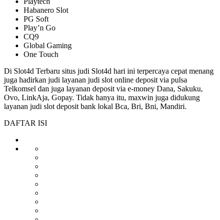
Playtech
Habanero Slot
PG Soft
Play’n Go
CQ9
Global Gaming
One Touch
Di Slot4d Terbaru situs judi Slot4d hari ini terpercaya cepat menang
juga hadirkan judi layanan judi slot online deposit via pulsa
Telkomsel dan juga layanan deposit via e-money Dana, Sakuku,
Ovo, LinkAja, Gopay. Tidak hanya itu, maxwin juga didukung
layanan judi slot deposit bank lokal Bca, Bri, Bni, Mandiri.
DAFTAR ISI