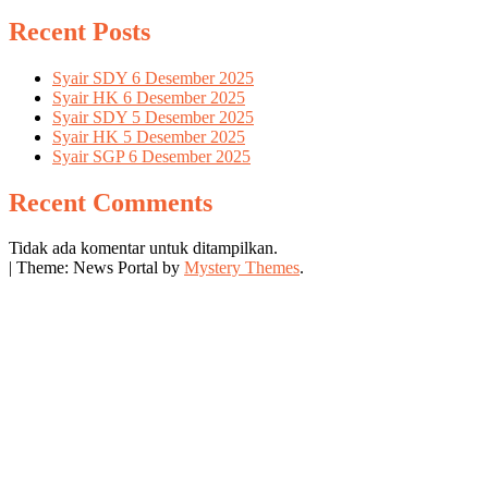
Recent Posts
Syair SDY 6 Desember 2025
Syair HK 6 Desember 2025
Syair SDY 5 Desember 2025
Syair HK 5 Desember 2025
Syair SGP 6 Desember 2025
Recent Comments
Tidak ada komentar untuk ditampilkan.
|
Theme: News Portal by
Mystery Themes
.