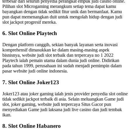
terbesar dari seluruh penyedia perangkat empuk judi casino online.
Pilihan slot Microgaming merangkum setiap tema dapat kamu
bayangkan dengan tidak sedikit fitur unik dan bermanfaat. Kamu
pun dapat memenangkan duit untuk mengolah hidup dengan judi
slot jackpot progresif mereka.
6. Slot Online Playtech
Dengan platform canggih, sekian banyak layanan serta inovasi
komprehensif dimasukkan ke dalam masing-masing aspek
bisnisnya, website judi slot terbaik dan terpercaya no 1 2022
Playtech ialah pemain utama dalam dunia judi online. Didirikan
pada tahun 1999, perusahaan ini sudah menjadi pemimpin dalam
pasar website judi online indonesia.
7. Slot Online Joker123
Joker123 atau joker gaming ialah jenis provider penyedia slot online
tidak sedikit jackpot terbaik di asia. Selain meluangkan Game judi
slot, joker gaming, website judi terpercaya Situs Gacor pun
menyediakan Game judi laksana judi live casino dan judi tembak
ikan.
8. Slot Online Habanero