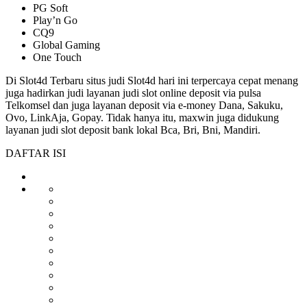
PG Soft
Play’n Go
CQ9
Global Gaming
One Touch
Di Slot4d Terbaru situs judi Slot4d hari ini terpercaya cepat menang
juga hadirkan judi layanan judi slot online deposit via pulsa
Telkomsel dan juga layanan deposit via e-money Dana, Sakuku,
Ovo, LinkAja, Gopay. Tidak hanya itu, maxwin juga didukung
layanan judi slot deposit bank lokal Bca, Bri, Bni, Mandiri.
DAFTAR ISI