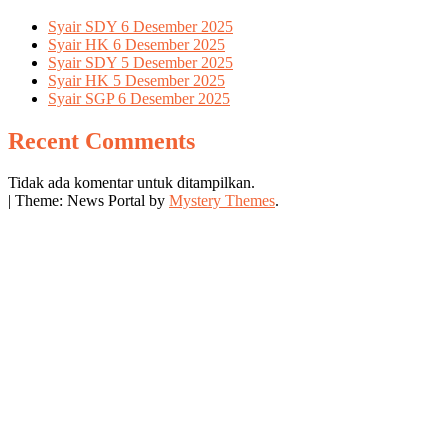
Syair SDY 6 Desember 2025
Syair HK 6 Desember 2025
Syair SDY 5 Desember 2025
Syair HK 5 Desember 2025
Syair SGP 6 Desember 2025
Recent Comments
Tidak ada komentar untuk ditampilkan.
|
Theme: News Portal by
Mystery Themes
.