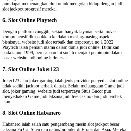
pun dapat memenangkan duit untuk mengolah hidup dengan judi
slot jackpot progresif mereka.
6. Slot Online Playtech
Dengan platform canggih, sekian banyak layanan serta inovasi
komprehensif dimasukkan ke dalam masing-masing aspek
bisnisnya, website judi slot terbaik dan terpercaya no 1 2022
Playtech ialah pemain utama dalam dunia judi online. Didirikan
pada tahun 1999, perusahaan ini sudah menjadi pemimpin dalam
pasar website judi online indonesia.
7. Slot Online Joker123
Joker123 atau joker gaming ialah jenis provider penyedia slot online
tidak sedikit jackpot terbaik di asia. Selain meluangkan Game judi
slot, joker gaming, website judi terpercaya Situs Gacor pun
menyediakan Game judi laksana judi live casino dan judi tembak
ikan.
8. Slot Online Habanero
Habanero ialah salah satu pengembang mesin slot jackpot besar
laksana Fa Cai Shen dan paling populer di Eropa dan Asia. Mereka