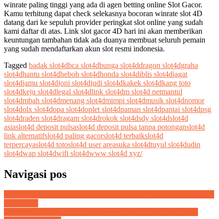
winrate paling tinggi yang ada di agen betting online Slot Gacor.
Kamu terhitung dapat check selekasnya bocoran winrate slot 4D
datang dari ke sepuluh provider peringkat slot online yang sudah
kami daftar di atas. Link slot gacor 4D hari ini akan memberikan
keuntungan tambahan tidak ada duanya membuat seluruh pemain
yang sudah mendaftarkan akun slot resmi indonesia.
Tagged
badak slot4d
bca slot4d
bunga slot4d
dragon slot4d
graha
slot4d
hantu slot4d
heboh slot4d
honda slot4d
iblis slot4d
jagat
slot4d
jamu slot4d
joni slot4d
judi slot4d
kakek slot4d
kang toto
slot4d
keju slot4d
legal slot4d
link slot4d
m slot4d net
mantul
slot4d
mbah slot4d
menang slot4d
mimpi slot4d
musik slot4d
nomor
slot4d
olx slot4d
opa slot4d
oplet slot4d
paman slot4d
pantai slot4d
psg
slot4d
raden slot4d
ragam slot4d
rokok slot4d
sdy slot4d
slot4d
asia
slot4d deposit pulsa
slot4d deposit pulsa tanpa potongan
slot4d
link alternatif
slot4d paling gacor
slot4d terbaik
slot4d
terpercaya
slot4d toto
slot4d user area
suka slot4d
tuyul slot4d
udin
slot4d
wap slot4d
wifi slot4d
www slot4d xyz/
Navigasi pos
SLOT4D: Kulon Progo Situs Agen Login Slot Gacor Slot4d Online
Terpercaya
SLOT4D: Bandung Barat Situs Agen Login Slot Gacor Slot4d