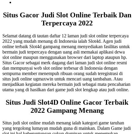
Situs Gacor Judi Slot Online Terbaik Dan
Terpercaya 2022
Selamat datang di tautan daftar 12 laman judi slot online terpercaya
2022 yang mudah menang di Indonesia ialah Slot4d. Agen judi
online terbaik Slot4d gampang menang menyediakan fasilitas untuk
bermain judi terpercaya dengan uang asli memakai aplikasi dewa
slot online maupun menggunakan browser dari laptop ataupun hp.
Situs Gacor sebagai merk dagang dari laman judi slot online resmi
dan mempunyai web slot online terbesar di Indonesia dengan
sempurna member menempuh ribuan orang sudah teregistrasi di
situs judi online ugmaxwin untuk mencari uang tambahan. Atau
menjadikan kegiatan mereka bermain judi sebagai mata pencaharian
utama yang di hasilkan dari game judi slot lengkap atau judi online.
Situs Judi Slot4D Online Gacor Terbaik
2022 Gampang Menang
Situs judi slot online mudah menang ialah kategori game taruhan
yang tergolong lumayan mudah guna di mainkan. Dalam Game judi
slot ini hal keberuntungan cukup dominan untuk menemukan