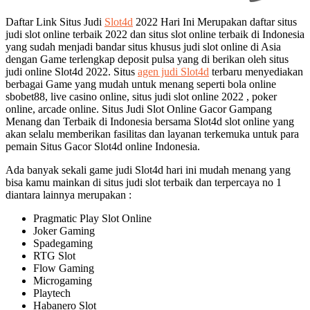
Daftar Link Situs Judi
Slot4d
2022 Hari Ini Merupakan daftar situs
judi slot online terbaik 2022 dan situs slot online terbaik di Indonesia
yang sudah menjadi bandar situs khusus judi slot online di Asia
dengan Game terlengkap deposit pulsa yang di berikan oleh situs
judi online Slot4d 2022. Situs
agen judi Slot4d
terbaru menyediakan
berbagai Game yang mudah untuk menang seperti bola online
sbobet88, live casino online, situs judi slot online 2022 , poker
online, arcade online. Situs Judi Slot Online Gacor Gampang
Menang dan Terbaik di Indonesia bersama Slot4d slot online yang
akan selalu memberikan fasilitas dan layanan terkemuka untuk para
pemain Situs Gacor Slot4d online Indonesia.
Ada banyak sekali game judi Slot4d hari ini mudah menang yang
bisa kamu mainkan di situs judi slot terbaik dan terpercaya no 1
diantara lainnya merupakan :
Pragmatic Play Slot Online
Joker Gaming
Spadegaming
RTG Slot
Flow Gaming
Microgaming
Playtech
Habanero Slot