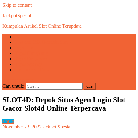
Skip to content
JackpotSpesial
Kumpulan Artikel Slot Online Terupdate
Home
Tips dan Trik Bermain Slot
Agen Slot
Togel Hongkong
Togel Singapura
Togel Sydney
Slot Deposit Pulsa
site mode button
Cari untuk:
SLOT4D: Depok Situs Agen Login Slot
Gacor Slot4d Online Terpercaya
slot4d
November 23, 2022
Jackpot Spesial