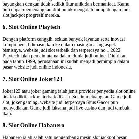
bayangkan dengan tidak sedikit fitur unik dan bermanfaat. Kamu
pun dapat memenangkan duit untuk mengolah hidup dengan judi
slot jackpot progresif mereka.
6. Slot Online Playtech
Dengan platform canggih, sekian banyak layanan serta inovasi
komprehensif dimasukkan ke dalam masing-masing aspek
bisnisnya, website judi slot terbaik dan terpercaya no 1 2022
Playtech ialah pemain utama dalam dunia judi online. Didirikan
pada tahun 1999, perusahaan ini sudah menjadi pemimpin dalam
pasar website judi online indonesia.
7. Slot Online Joker123
Joker123 atau joker gaming ialah jenis provider penyedia slot online
tidak sedikit jackpot terbaik di asia. Selain meluangkan Game judi
slot, joker gaming, website judi terpercaya Situs Gacor pun
menyediakan Game judi laksana judi live casino dan judi tembak
ikan.
8. Slot Online Habanero
Habanero ialah salah satu pengembang mesin slot jackpot besar