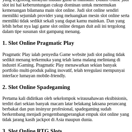
slot ini hal keberuntungan cukup dominan untuk menemukan
kemenangan bilamana main slot online. Judi slot online sendiri
memiliki sejumlah provider yang meluangkan mesin slot online serta
memiliki tidak sedikit sekali yang dapat kamu mainkan. Dan yang
lebih hebat nya lagi game slot online dengan duit asli ini tergolong
dalam tipe susunan slot gampang menang.
1. Slot Online Pragmatic Play
Pragmatic Play ialah penyedia Game website judi slot paling tidak
sedikit menang terkemuka yang telah lama malang melintang di
industri iGaming. Pragmatic Play menawarkan sekian banyak
portfolio multi-produk paling inovatif, telah teregulasi mempunyai
interface lumayan mobile-friendly.
2. Slot Online Spadegaming
Pertama kali didirikan oleh sekelompok wirausahawan eksibisionis,
terdiri dari sekian banyak macam latar belakang laksana perancang
berbakat dan pun insinyur profesional, spadegaming sudah
berkembang menjadi pengembangperangkat empuk slot online yang
tidak jarang kasih jackpot di Asia maupun dunia.
3. Slot Online RTG Slots