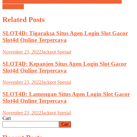
SLOT4D: Kudus Situs Agen Login Slot Gacor Slot4d Online
Terpercaya
Related Posts
SLOT4D: Tigaraksa Situs Agen Login Slot Gacor
Slot4d Online Terpercaya
November 23, 2022
Jackpot Spesial
SLOT4D: Kepanjen Situs Agen Login Slot Gacor
Slot4d Online Terpercaya
November 23, 2022
Jackpot Spesial
SLOT4D: Lamongan Situs Agen Login Slot Gacor
Slot4d Online Terpercaya
November 23, 2022
Jackpot Spesial
Cari
Cari