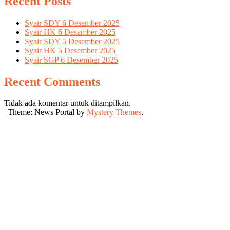
Recent Posts
Syair SDY 6 Desember 2025
Syair HK 6 Desember 2025
Syair SDY 5 Desember 2025
Syair HK 5 Desember 2025
Syair SGP 6 Desember 2025
Recent Comments
Tidak ada komentar untuk ditampilkan.
|
Theme: News Portal by
Mystery Themes
.