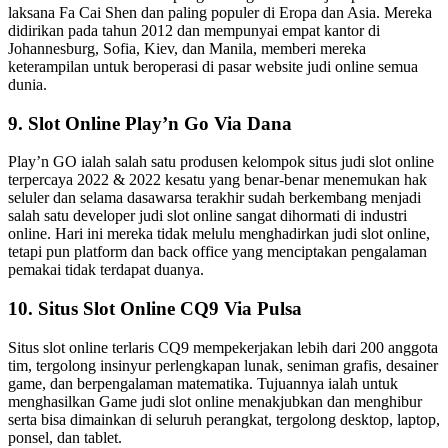
laksana Fa Cai Shen dan paling populer di Eropa dan Asia. Mereka
didirikan pada tahun 2012 dan mempunyai empat kantor di
Johannesburg, Sofia, Kiev, dan Manila, memberi mereka
keterampilan untuk beroperasi di pasar website judi online semua
dunia.
9. Slot Online Play’n Go Via Dana
Play’n GO ialah salah satu produsen kelompok situs judi slot online
terpercaya 2022 & 2022 kesatu yang benar-benar menemukan hak
seluler dan selama dasawarsa terakhir sudah berkembang menjadi
salah satu developer judi slot online sangat dihormati di industri
online. Hari ini mereka tidak melulu menghadirkan judi slot online,
tetapi pun platform dan back office yang menciptakan pengalaman
pemakai tidak terdapat duanya.
10. Situs Slot Online CQ9 Via Pulsa
Situs slot online terlaris CQ9 mempekerjakan lebih dari 200 anggota
tim, tergolong insinyur perlengkapan lunak, seniman grafis, desainer
game, dan berpengalaman matematika. Tujuannya ialah untuk
menghasilkan Game judi slot online menakjubkan dan menghibur
serta bisa dimainkan di seluruh perangkat, tergolong desktop, laptop,
ponsel, dan tablet.