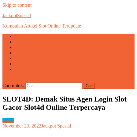
Skip to content
JackpotSpesial
Kumpulan Artikel Slot Online Terupdate
Home
Tips dan Trik Bermain Slot
Agen Slot
Togel Hongkong
Togel Singapura
Togel Sydney
Slot Deposit Pulsa
site mode button
Cari untuk:
SLOT4D: Demak Situs Agen Login Slot
Gacor Slot4d Online Terpercaya
slot4d
November 23, 2022
Jackpot Spesial