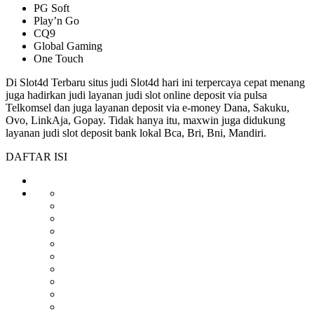
PG Soft
Play’n Go
CQ9
Global Gaming
One Touch
Di Slot4d Terbaru situs judi Slot4d hari ini terpercaya cepat menang
juga hadirkan judi layanan judi slot online deposit via pulsa
Telkomsel dan juga layanan deposit via e-money Dana, Sakuku,
Ovo, LinkAja, Gopay. Tidak hanya itu, maxwin juga didukung
layanan judi slot deposit bank lokal Bca, Bri, Bni, Mandiri.
DAFTAR ISI