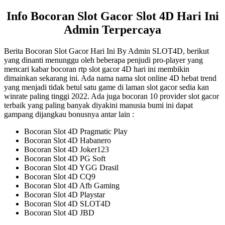
Info Bocoran Slot Gacor Slot 4D Hari Ini
Admin Terpercaya
Berita Bocoran Slot Gacor Hari Ini By Admin SLOT4D, berikut
yang dinanti menunggu oleh beberapa penjudi pro-player yang
mencari kabar bocoran rtp slot gacor 4D hari ini membikin
dimainkan sekarang ini. Ada nama nama slot online 4D hebat trend
yang menjadi tidak betul satu game di laman slot gacor sedia kan
winrate paling tinggi 2022. Ada juga bocoran 10 provider slot gacor
terbaik yang paling banyak diyakini manusia bumi ini dapat
gampang dijangkau bonusnya antar lain :
Bocoran Slot 4D Pragmatic Play
Bocoran Slot 4D Habanero
Bocoran Slot 4D Joker123
Bocoran Slot 4D PG Soft
Bocoran Slot 4D YGG Drasil
Bocoran Slot 4D CQ9
Bocoran Slot 4D Afb Gaming
Bocoran Slot 4D Playstar
Bocoran Slot 4D SLOT4D
Bocoran Slot 4D JBD