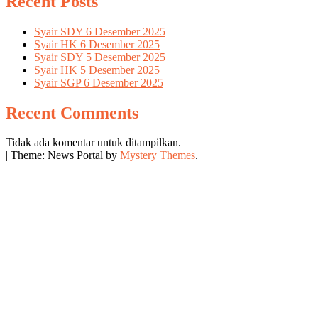
Recent Posts
Syair SDY 6 Desember 2025
Syair HK 6 Desember 2025
Syair SDY 5 Desember 2025
Syair HK 5 Desember 2025
Syair SGP 6 Desember 2025
Recent Comments
Tidak ada komentar untuk ditampilkan.
|
Theme: News Portal by
Mystery Themes
.