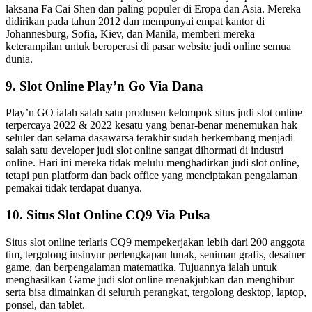
laksana Fa Cai Shen dan paling populer di Eropa dan Asia. Mereka
didirikan pada tahun 2012 dan mempunyai empat kantor di
Johannesburg, Sofia, Kiev, dan Manila, memberi mereka
keterampilan untuk beroperasi di pasar website judi online semua
dunia.
9. Slot Online Play’n Go Via Dana
Play’n GO ialah salah satu produsen kelompok situs judi slot online
terpercaya 2022 & 2022 kesatu yang benar-benar menemukan hak
seluler dan selama dasawarsa terakhir sudah berkembang menjadi
salah satu developer judi slot online sangat dihormati di industri
online. Hari ini mereka tidak melulu menghadirkan judi slot online,
tetapi pun platform dan back office yang menciptakan pengalaman
pemakai tidak terdapat duanya.
10. Situs Slot Online CQ9 Via Pulsa
Situs slot online terlaris CQ9 mempekerjakan lebih dari 200 anggota
tim, tergolong insinyur perlengkapan lunak, seniman grafis, desainer
game, dan berpengalaman matematika. Tujuannya ialah untuk
menghasilkan Game judi slot online menakjubkan dan menghibur
serta bisa dimainkan di seluruh perangkat, tergolong desktop, laptop,
ponsel, dan tablet.