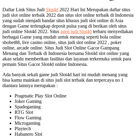
Daftar Link Situs Judi
Slot4d
2022 Hari Ini Merupakan daftar situs
judi slot online terbaik 2022 dan situs slot online terbaik di Indonesia
yang sudah menjadi bandar situs khusus judi slot online di Asia
dengan Game terlengkap deposit pulsa yang di berikan oleh situs
judi online Slot4d 2022. Situs
agen judi Slot4d
terbaru menyediakan
berbagai Game yang mudah untuk menang seperti bola online
sbobet88, live casino online, situs judi slot online 2022 , poker
online, arcade online. Situs Judi Slot Online Gacor Gampang
Menang dan Terbaik di Indonesia bersama Slot4d slot online yang
akan selalu memberikan fasilitas dan layanan terkemuka untuk para
pemain Situs Gacor Slot4d online Indonesia.
Ada banyak sekali game judi Slot4d hari ini mudah menang yang
bisa kamu mainkan di situs judi slot terbaik dan terpercaya no 1
diantara lainnya merupakan :
Pragmatic Play Slot Online
Joker Gaming
Spadegaming
RTG Slot
Flow Gaming
Microgaming
Playtech
Habanero Slot