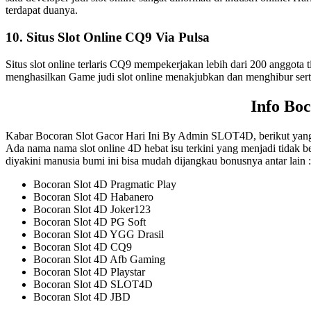
terdapat duanya.
10. Situs Slot Online CQ9 Via Pulsa
Situs slot online terlaris CQ9 mempekerjakan lebih dari 200 anggota
menghasilkan Game judi slot online menakjubkan dan menghibur serta b
Info Bo
Kabar Bocoran Slot Gacor Hari Ini By Admin SLOT4D, berikut yang di
Ada nama nama slot online 4D hebat isu terkini yang menjadi tidak be
diyakini manusia bumi ini bisa mudah dijangkau bonusnya antar lain :
Bocoran Slot 4D Pragmatic Play
Bocoran Slot 4D Habanero
Bocoran Slot 4D Joker123
Bocoran Slot 4D PG Soft
Bocoran Slot 4D YGG Drasil
Bocoran Slot 4D CQ9
Bocoran Slot 4D Afb Gaming
Bocoran Slot 4D Playstar
Bocoran Slot 4D SLOT4D
Bocoran Slot 4D JBD