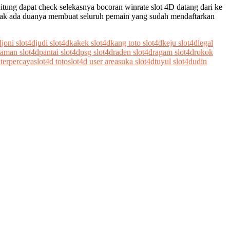
hitung dapat check selekasnya bocoran winrate slot 4D datang dari ke
 tidak ada duanya membuat seluruh pemain yang sudah mendaftarkan
d
joni slot4d
judi slot4d
kakek slot4d
kang toto slot4d
keju slot4d
legal
aman slot4d
pantai slot4d
psg slot4d
raden slot4d
ragam slot4d
rokok
 terpercaya
slot4d toto
slot4d user area
suka slot4d
tuyul slot4d
udin