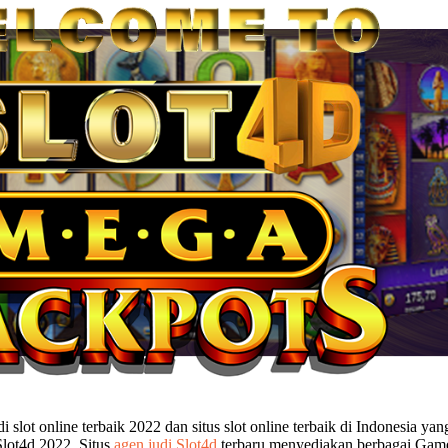
i slot online terbaik 2022 dan situs slot online terbaik di Indonesia ya
Slot4d 2022. Situs
agen judi Slot4d
terbaru menyediakan berbagai Game 