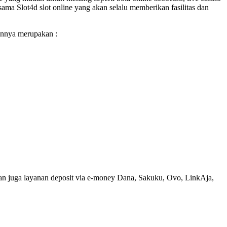
sama Slot4d slot online yang akan selalu memberikan fasilitas dan
ainnya merupakan :
el dan juga layanan deposit via e-money Dana, Sakuku, Ovo, LinkAja,