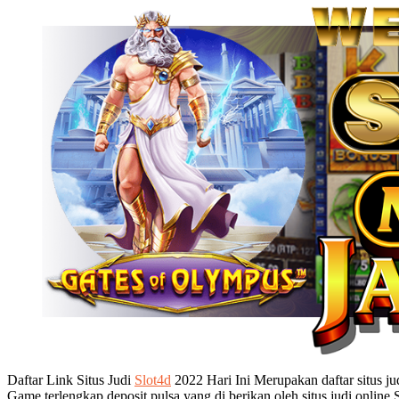
Daftar Link Situs Judi
Slot4d
2022 Hari Ini Merupakan daftar situs jud
Game terlengkap deposit pulsa yang di berikan oleh situs judi online 