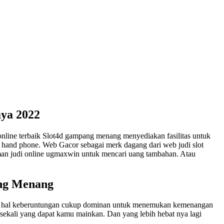
aya 2022
 online terbaik Slot4d gampang menang menyediakan fasilitas untuk
n hand phone. Web Gacor sebagai merk dagang dari web judi slot
aman judi online ugmaxwin untuk mencari uang tambahan. Atau
ang Menang
 ini hal keberuntungan cukup dominan untuk menemukan kemenangan
it sekali yang dapat kamu mainkan. Dan yang lebih hebat nya lagi