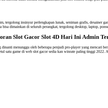
 tim, tergolong insinyur perlengkapan lunak, seniman grafis, desainer
isa dimainkan di seluruh perangkat, tergolong desktop, laptop, ponsel
coran Slot Gacor Slot 4D Hari Ini Admin Te
nanti menunggu oleh beberapa penjudi pro-player yang mencari berita
tul satu game di web slot gacor sedia kan winrate paling tinggi 2022. 