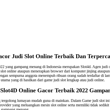
acor Judi Slot Online Terbaik Dan Terperc
ya 2022 yang gampang menang di Indonesia merupakan Slot4d. Agen judi
 slot online ataupun menerapkan browser dari komputer jinjing ataupu
 dengan sempurna anggota menempuh ribuan orang sudah terdaftar di l
ama yang di hasilkan dari game judi slot lengkap atau judi online.
i Slot4D Online Gacor Terbaik 2022 Gamp
yang tergolong lumayan mudah guna di mainkan. Dalam Game judi slot
 provider yang meluangkan mesin slot online serta memiliki tidak sedik
lot gampang menang.