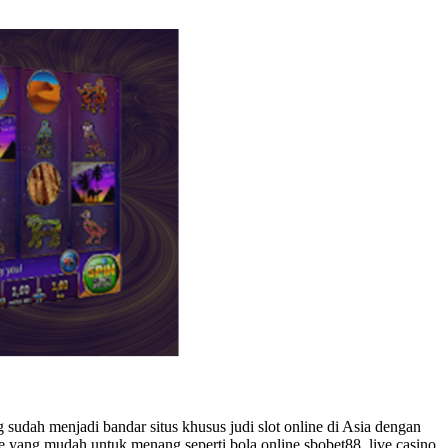
ng sudah menjadi bandar situs khusus judi slot online di Asia dengan
yang mudah untuk menang seperti bola online sbobet88, live casino