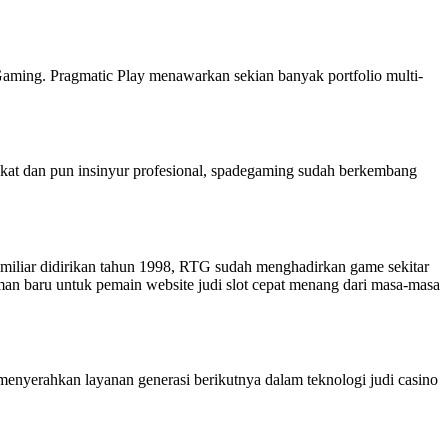
iGaming. Pragmatic Play menawarkan sekian banyak portfolio multi-
bakat dan pun insinyur profesional, spadegaming sudah berkembang
miliar didirikan tahun 1998, RTG sudah menghadirkan game sekitar
n baru untuk pemain website judi slot cepat menang dari masa-masa
enyerahkan layanan generasi berikutnya dalam teknologi judi casino