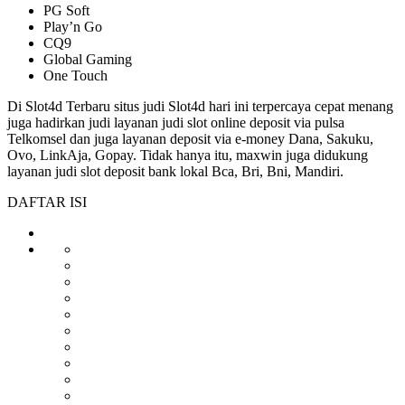
PG Soft
Play’n Go
CQ9
Global Gaming
One Touch
Di Slot4d Terbaru situs judi Slot4d hari ini terpercaya cepat menang
juga hadirkan judi layanan judi slot online deposit via pulsa
Telkomsel dan juga layanan deposit via e-money Dana, Sakuku,
Ovo, LinkAja, Gopay. Tidak hanya itu, maxwin juga didukung
layanan judi slot deposit bank lokal Bca, Bri, Bni, Mandiri.
DAFTAR ISI