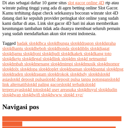
Di atas sebagai daftar 10 game situs
slot gacor online 4D
rtp atau
winrate paling tinggi yang ada di agen betting online Slot Gacor.
Kamu terhitung dapat check selekasnya bocoran winrate slot 4D
datang dari ke sepuluh provider peringkat slot online yang sudah
kami daftar di atas. Link slot gacor 4D hari ini akan memberikan
keuntungan tambahan tidak ada duanya membuat seluruh pemain
yang sudah mendaftarkan akun slot resmi indonesia.
Tagged
badak slot4d
bca slot4d
bunga slot4d
dragon slot4d
graha
slot4d
hantu slot4d
heboh slot4d
honda slot4d
iblis slot4d
jagat
slot4d
jamu slot4d
joni slot4d
judi slot4d
kakek slot4d
kang toto
slot4d
keju slot4d
legal slot4d
link slot4d
m slot4d net
mantul
slot4d
mbah slot4d
menang slot4d
mimpi slot4d
musik slot4d
nomor
slot4d
olx slot4d
opa slot4d
oplet slot4d
paman slot4d
pantai slot4d
psg
slot4d
raden slot4d
ragam slot4d
rokok slot4d
sdy slot4d
slot4d
asia
slot4d deposit pulsa
slot4d deposit pulsa tanpa potongan
slot4d
link alternatif
slot4d paling gacor
slot4d terbaik
slot4d
terpercaya
slot4d toto
slot4d user area
suka slot4d
tuyul slot4d
udin
slot4d
wap slot4d
wifi slot4d
www slot4d xyz/
Navigasi pos
SLOT4D: Purwodadi Situs Agen Login Slot Gacor Slot4d Online
Terpercaya