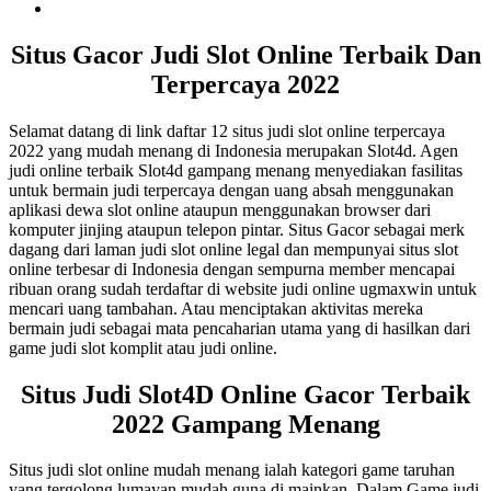
Situs Gacor Judi Slot Online Terbaik Dan
Terpercaya 2022
Selamat datang di link daftar 12 situs judi slot online terpercaya
2022 yang mudah menang di Indonesia merupakan Slot4d. Agen
judi online terbaik Slot4d gampang menang menyediakan fasilitas
untuk bermain judi terpercaya dengan uang absah menggunakan
aplikasi dewa slot online ataupun menggunakan browser dari
komputer jinjing ataupun telepon pintar. Situs Gacor sebagai merk
dagang dari laman judi slot online legal dan mempunyai situs slot
online terbesar di Indonesia dengan sempurna member mencapai
ribuan orang sudah terdaftar di website judi online ugmaxwin untuk
mencari uang tambahan. Atau menciptakan aktivitas mereka
bermain judi sebagai mata pencaharian utama yang di hasilkan dari
game judi slot komplit atau judi online.
Situs Judi Slot4D Online Gacor Terbaik
2022 Gampang Menang
Situs judi slot online mudah menang ialah kategori game taruhan
yang tergolong lumayan mudah guna di mainkan. Dalam Game judi