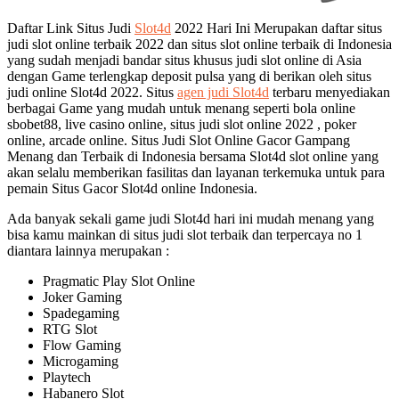
Daftar Link Situs Judi
Slot4d
2022 Hari Ini Merupakan daftar situs
judi slot online terbaik 2022 dan situs slot online terbaik di Indonesia
yang sudah menjadi bandar situs khusus judi slot online di Asia
dengan Game terlengkap deposit pulsa yang di berikan oleh situs
judi online Slot4d 2022. Situs
agen judi Slot4d
terbaru menyediakan
berbagai Game yang mudah untuk menang seperti bola online
sbobet88, live casino online, situs judi slot online 2022 , poker
online, arcade online. Situs Judi Slot Online Gacor Gampang
Menang dan Terbaik di Indonesia bersama Slot4d slot online yang
akan selalu memberikan fasilitas dan layanan terkemuka untuk para
pemain Situs Gacor Slot4d online Indonesia.
Ada banyak sekali game judi Slot4d hari ini mudah menang yang
bisa kamu mainkan di situs judi slot terbaik dan terpercaya no 1
diantara lainnya merupakan :
Pragmatic Play Slot Online
Joker Gaming
Spadegaming
RTG Slot
Flow Gaming
Microgaming
Playtech
Habanero Slot