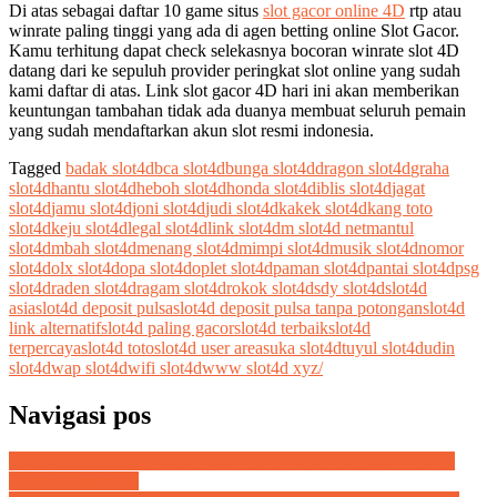
Di atas sebagai daftar 10 game situs
slot gacor online 4D
rtp atau
winrate paling tinggi yang ada di agen betting online Slot Gacor.
Kamu terhitung dapat check selekasnya bocoran winrate slot 4D
datang dari ke sepuluh provider peringkat slot online yang sudah
kami daftar di atas. Link slot gacor 4D hari ini akan memberikan
keuntungan tambahan tidak ada duanya membuat seluruh pemain
yang sudah mendaftarkan akun slot resmi indonesia.
Tagged
badak slot4d
bca slot4d
bunga slot4d
dragon slot4d
graha
slot4d
hantu slot4d
heboh slot4d
honda slot4d
iblis slot4d
jagat
slot4d
jamu slot4d
joni slot4d
judi slot4d
kakek slot4d
kang toto
slot4d
keju slot4d
legal slot4d
link slot4d
m slot4d net
mantul
slot4d
mbah slot4d
menang slot4d
mimpi slot4d
musik slot4d
nomor
slot4d
olx slot4d
opa slot4d
oplet slot4d
paman slot4d
pantai slot4d
psg
slot4d
raden slot4d
ragam slot4d
rokok slot4d
sdy slot4d
slot4d
asia
slot4d deposit pulsa
slot4d deposit pulsa tanpa potongan
slot4d
link alternatif
slot4d paling gacor
slot4d terbaik
slot4d
terpercaya
slot4d toto
slot4d user area
suka slot4d
tuyul slot4d
udin
slot4d
wap slot4d
wifi slot4d
www slot4d xyz/
Navigasi pos
SLOT4D: Tarogong Kidul Situs Agen Login Slot Gacor Slot4d
Online Terpercaya