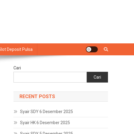
Slot Deposit Pulsa
Cari
Cari
RECENT POSTS
Syair SDY 6 Desember 2025
Syair HK 6 Desember 2025
Syair SDY 5 Desember 2025