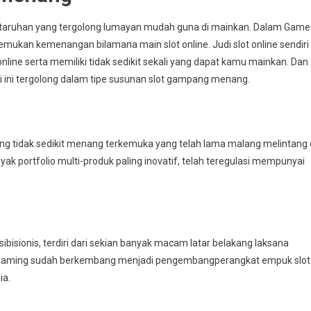
me taruhan yang tergolong lumayan mudah guna di mainkan. Dalam Game
emukan kemenangan bilamana main slot online. Judi slot online sendiri
line serta memiliki tidak sedikit sekali yang dapat kamu mainkan. Dan
sli ini tergolong dalam tipe susunan slot gampang menang.
ling tidak sedikit menang terkemuka yang telah lama malang melintang 
ak portfolio multi-produk paling inovatif, telah teregulasi mempunyai
bisionis, terdiri dari sekian banyak macam latar belakang laksana
adegaming sudah berkembang menjadi pengembangperangkat empuk slot
ia.