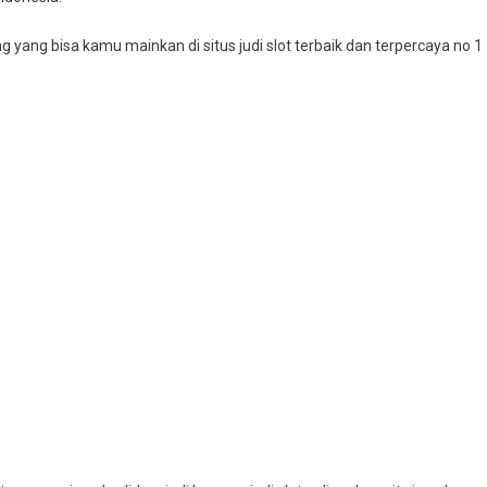
 yang bisa kamu mainkan di situs judi slot terbaik dan terpercaya no 1