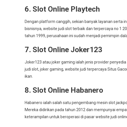
6. Slot Online Playtech
Dengan platform canggih, sekian banyak layanan serta 
bisnisnya, website judi slot terbaik dan terpercaya no 1 
tahun 1999, perusahaan ini sudah menjadi pemimpin dalam
7. Slot Online Joker123
Joker123 atau joker gaming ialah jenis provider penyedia 
judi slot, joker gaming, website judi terpercaya Situs Ga
ikan.
8. Slot Online Habanero
Habanero ialah salah satu pengembang mesin slot jackpot
Mereka didirikan pada tahun 2012 dan mempunyai empat 
keterampilan untuk beroperasi di pasar website judi onli