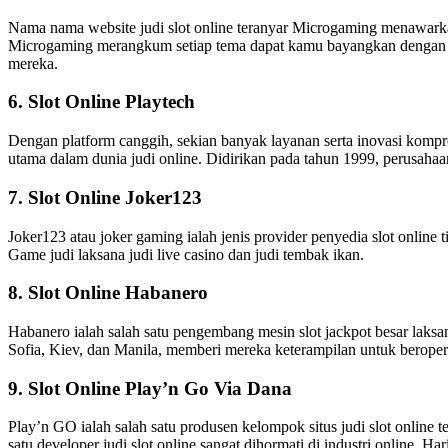
Nama nama website judi slot online teranyar Microgaming menawarkan 
Microgaming merangkum setiap tema dapat kamu bayangkan dengan tid
mereka.
6. Slot Online Playtech
Dengan platform canggih, sekian banyak layanan serta inovasi kompre
utama dalam dunia judi online. Didirikan pada tahun 1999, perusahaa
7. Slot Online Joker123
Joker123 atau joker gaming ialah jenis provider penyedia slot online 
Game judi laksana judi live casino dan judi tembak ikan.
8. Slot Online Habanero
Habanero ialah salah satu pengembang mesin slot jackpot besar laks
Sofia, Kiev, dan Manila, memberi mereka keterampilan untuk beropera
9. Slot Online Play’n Go Via Dana
Play’n GO ialah salah satu produsen kelompok situs judi slot onlin
satu developer judi slot online sangat dihormati di industri online. 