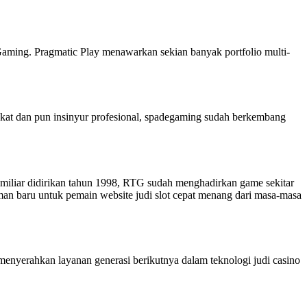
iGaming. Pragmatic Play menawarkan sekian banyak portfolio multi-
bakat dan pun insinyur profesional, spadegaming sudah berkembang
miliar didirikan tahun 1998, RTG sudah menghadirkan game sekitar
n baru untuk pemain website judi slot cepat menang dari masa-masa
enyerahkan layanan generasi berikutnya dalam teknologi judi casino