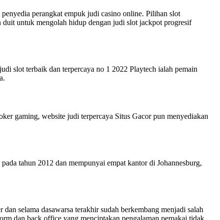
penyedia perangkat empuk judi casino online. Pilihan slot
it untuk mengolah hidup dengan judi slot jackpot progresif
di slot terbaik dan terpercaya no 1 2022 Playtech ialah pemain
a.
, joker gaming, website judi terpercaya Situs Gacor pun menyediakan
kan pada tahun 2012 dan mempunyai empat kantor di Johannesburg,
er dan selama dasawarsa terakhir sudah berkembang menjadi salah
platform dan back office yang menciptakan pengalaman pemakai tidak