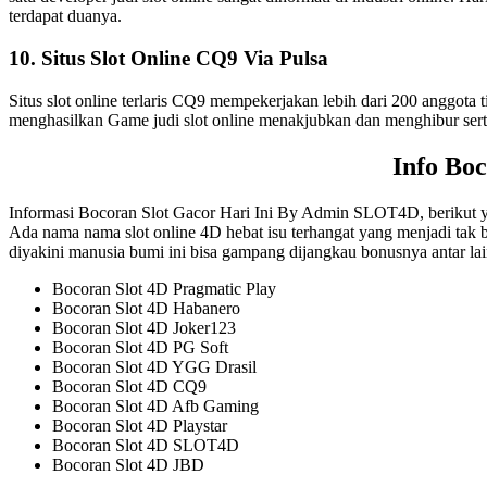
terdapat duanya.
10. Situs Slot Online CQ9 Via Pulsa
Situs slot online terlaris CQ9 mempekerjakan lebih dari 200 anggota
menghasilkan Game judi slot online menakjubkan dan menghibur serta b
Info Bo
Informasi Bocoran Slot Gacor Hari Ini By Admin SLOT4D, berikut yan
Ada nama nama slot online 4D hebat isu terhangat yang menjadi tak be
diyakini manusia bumi ini bisa gampang dijangkau bonusnya antar lai
Bocoran Slot 4D Pragmatic Play
Bocoran Slot 4D Habanero
Bocoran Slot 4D Joker123
Bocoran Slot 4D PG Soft
Bocoran Slot 4D YGG Drasil
Bocoran Slot 4D CQ9
Bocoran Slot 4D Afb Gaming
Bocoran Slot 4D Playstar
Bocoran Slot 4D SLOT4D
Bocoran Slot 4D JBD