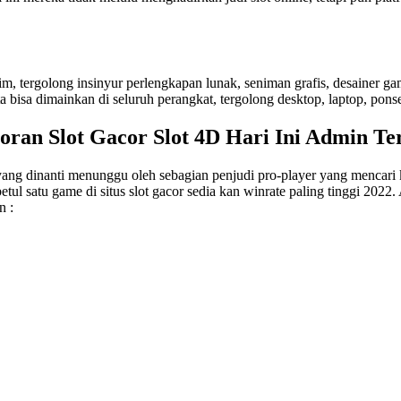
 tim, tergolong insinyur perlengkapan lunak, seniman grafis, desainer
isa dimainkan di seluruh perangkat, tergolong desktop, laptop, ponsel
coran Slot Gacor Slot 4D Hari Ini Admin Te
g dinanti menunggu oleh sebagian penjudi pro-player yang mencari kab
tul satu game di situs slot gacor sedia kan winrate paling tinggi 2022.
n :