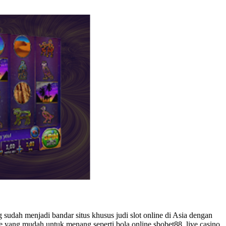
ng sudah menjadi bandar situs khusus judi slot online di Asia dengan
yang mudah untuk menang seperti bola online sbobet88, live casino