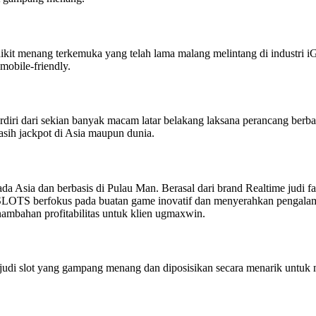
edikit menang terkemuka yang telah lama malang melintang di industri 
mobile-friendly.
erdiri dari sekian banyak macam latar belakang laksana perancang ber
sih jackpot di Asia maupun dunia.
Asia dan berbasis di Pulau Man. Berasal dari brand Realtime judi fa
LOTS berfokus pada buatan game inovatif dan menyerahkan pengalama
mbahan profitabilitas untuk klien ugmaxwin.
udi slot yang gampang menang dan diposisikan secara menarik untuk m