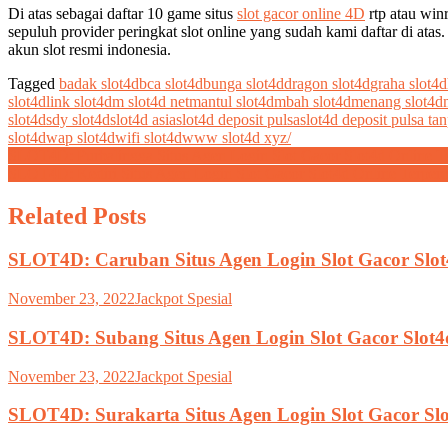
Di atas sebagai daftar 10 game situs
slot gacor online 4D
rtp atau winr
sepuluh provider peringkat slot online yang sudah kami daftar di a
akun slot resmi indonesia.
Tagged
badak slot4d
bca slot4d
bunga slot4d
dragon slot4d
graha slot4d
slot4d
link slot4d
m slot4d net
mantul slot4d
mbah slot4d
menang slot4d
slot4d
sdy slot4d
slot4d asia
slot4d deposit pulsa
slot4d deposit pulsa ta
slot4d
wap slot4d
wifi slot4d
www slot4d xyz/
Navigasi
SLOT4D: Purbalingga Situs Agen Login Slot Gacor Slot4d Online T
SLOT4D: Kediri Situs Agen Login Slot Gacor Slot4d Online Terper
pos
Related Posts
SLOT4D: Caruban Situs Agen Login Slot Gacor Slot
November 23, 2022
Jackpot Spesial
SLOT4D: Subang Situs Agen Login Slot Gacor Slot4
November 23, 2022
Jackpot Spesial
SLOT4D: Surakarta Situs Agen Login Slot Gacor Slo