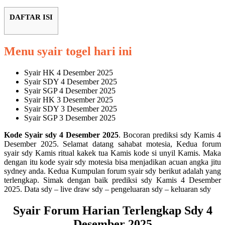
DAFTAR ISI
Menu syair togel hari ini
Syair HK 4 Desember 2025
Syair SDY 4 Desember 2025
Syair SGP 4 Desember 2025
Syair HK 3 Desember 2025
Syair SDY 3 Desember 2025
Syair SGP 3 Desember 2025
Kode Syair sdy 4 Desember 2025
. Bocoran prediksi sdy Kamis 4
Desember 2025. Selamat datang sahabat motesia, Kedua forum
syair sdy Kamis ritual kakek tua Kamis kode si unyil Kamis. Maka
dengan itu kode syair sdy motesia bisa menjadikan acuan angka jitu
sydney anda. Kedua Kumpulan forum syair sdy berikut adalah yang
terlengkap. Simak dengan baik prediksi sdy Kamis 4 Desember
2025. Data sdy – live draw sdy – pengeluaran sdy – keluaran sdy
Syair Forum Harian Terlengkap Sdy 4
Desember 2025