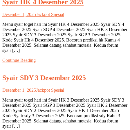
Syair HK 4 Desember 2025
Desember 1, 2025
Jackpot Spesial
Menu syair togel hari ini Syair HK 4 Desember 2025 Syair SDY 4
Desember 2025 Syair SGP 4 Desember 2025 Syair HK 3 Desember
2025 Syair SDY 3 Desember 2025 Syair SGP 3 Desember 2025
Kode Syair Hk 4 Desember 2025. Bocoran prediksi hk Kamis 4
Desember 2025. Selamat datang sahabat motesia, Kedua forum
syair […]
Continue Reading
Syair SDY 3 Desember 2025
Desember 1, 2025
Jackpot Spesial
Menu syair togel hari ini Syair HK 3 Desember 2025 Syair SDY 3
Desember 2025 Syair SGP 3 Desember 2025 Syair HK 2 Desember
2025 Syair SDY 2 Desember 2025 Syair HK 1 Desember 2025
Kode Syair sdy 3 Desember 2025. Bocoran prediksi sdy Rabu 3
Desember 2025. Selamat datang sahabat motesia, Kedua forum
syair […]