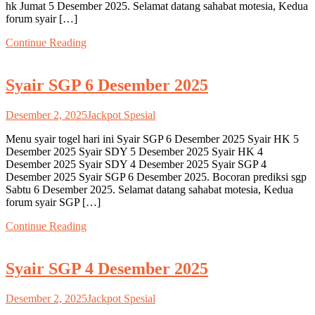
hk Jumat 5 Desember 2025. Selamat datang sahabat motesia, Kedua
forum syair […]
Continue Reading
Syair SGP 6 Desember 2025
Desember 2, 2025
Jackpot Spesial
Menu syair togel hari ini Syair SGP 6 Desember 2025 Syair HK 5
Desember 2025 Syair SDY 5 Desember 2025 Syair HK 4
Desember 2025 Syair SDY 4 Desember 2025 Syair SGP 4
Desember 2025 Syair SGP 6 Desember 2025. Bocoran prediksi sgp
Sabtu 6 Desember 2025. Selamat datang sahabat motesia, Kedua
forum syair SGP […]
Continue Reading
Syair SGP 4 Desember 2025
Desember 2, 2025
Jackpot Spesial