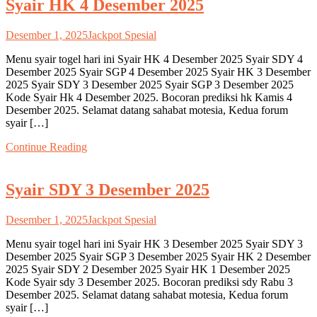
Syair HK 4 Desember 2025
Desember 1, 2025
Jackpot Spesial
Menu syair togel hari ini Syair HK 4 Desember 2025 Syair SDY 4
Desember 2025 Syair SGP 4 Desember 2025 Syair HK 3 Desember
2025 Syair SDY 3 Desember 2025 Syair SGP 3 Desember 2025
Kode Syair Hk 4 Desember 2025. Bocoran prediksi hk Kamis 4
Desember 2025. Selamat datang sahabat motesia, Kedua forum
syair […]
Continue Reading
Syair SDY 3 Desember 2025
Desember 1, 2025
Jackpot Spesial
Menu syair togel hari ini Syair HK 3 Desember 2025 Syair SDY 3
Desember 2025 Syair SGP 3 Desember 2025 Syair HK 2 Desember
2025 Syair SDY 2 Desember 2025 Syair HK 1 Desember 2025
Kode Syair sdy 3 Desember 2025. Bocoran prediksi sdy Rabu 3
Desember 2025. Selamat datang sahabat motesia, Kedua forum
syair […]