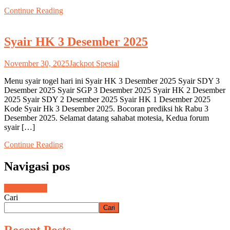
Continue Reading
Syair HK 3 Desember 2025
November 30, 2025
Jackpot Spesial
Menu syair togel hari ini Syair HK 3 Desember 2025 Syair SDY 3
Desember 2025 Syair SGP 3 Desember 2025 Syair HK 2 Desember
2025 Syair SDY 2 Desember 2025 Syair HK 1 Desember 2025
Kode Syair Hk 3 Desember 2025. Bocoran prediksi hk Rabu 3
Desember 2025. Selamat datang sahabat motesia, Kedua forum
syair […]
Continue Reading
Navigasi pos
Pos-pos lama
Cari
Cari
Recent Posts