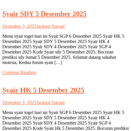
Syair SDY 5 Desember 2025
Desember 3, 2025
Jackpot Spesial
Menu syair togel hari ini Syair SGP 6 Desember 2025 Syair HK 5
Desember 2025 Syair SDY 5 Desember 2025 Syair HK 4
Desember 2025 Syair SDY 4 Desember 2025 Syair SGP 4
Desember 2025 Kode Syair sdy 5 Desember 2025. Bocoran
prediksi sdy Jumat 5 Desember 2025. Selamat datang sahabat
motesia, Kedua forum syair […]
Continue Reading
Syair HK 5 Desember 2025
Desember 3, 2025
Jackpot Spesial
Menu syair togel hari ini Syair SGP 6 Desember 2025 Syair HK 5
Desember 2025 Syair SDY 5 Desember 2025 Syair HK 4
Desember 2025 Syair SDY 4 Desember 2025 Syair SGP 4
Desember 2025 Kode Syair Hk 5 Desember 2025. Bocoran prediksi