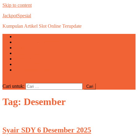
Skip to content
JackpotSpesial
Kumpulan Artikel Slot Online Terupdate
Home
Tips dan Trik Bermain Slot
Agen Slot
Togel Hongkong
Togel Singapura
Togel Sydney
Slot Deposit Pulsa
site mode button
Cari untuk:
Tag:
Desember
Syair SDY 6 Desember 2025