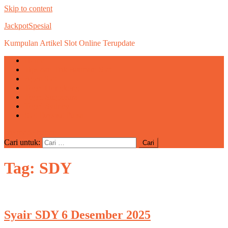
Skip to content
JackpotSpesial
Kumpulan Artikel Slot Online Terupdate
Home
Tips dan Trik Bermain Slot
Agen Slot
Togel Hongkong
Togel Singapura
Togel Sydney
Slot Deposit Pulsa
site mode button
Cari untuk:
Tag:
SDY
Syair SDY 6 Desember 2025