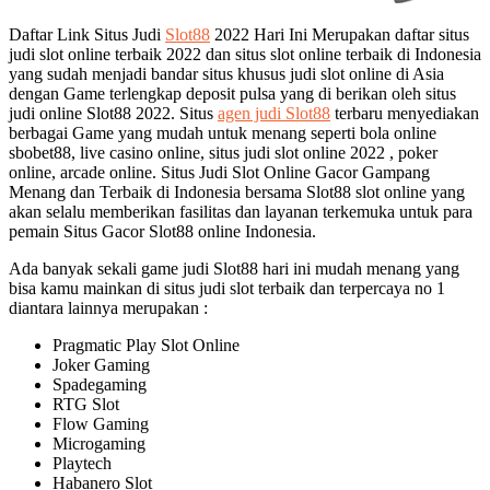
Daftar Link Situs Judi
Slot88
2022 Hari Ini Merupakan daftar situs
judi slot online terbaik 2022 dan situs slot online terbaik di Indonesia
yang sudah menjadi bandar situs khusus judi slot online di Asia
dengan Game terlengkap deposit pulsa yang di berikan oleh situs
judi online Slot88 2022. Situs
agen judi Slot88
terbaru menyediakan
berbagai Game yang mudah untuk menang seperti bola online
sbobet88, live casino online, situs judi slot online 2022 , poker
online, arcade online. Situs Judi Slot Online Gacor Gampang
Menang dan Terbaik di Indonesia bersama Slot88 slot online yang
akan selalu memberikan fasilitas dan layanan terkemuka untuk para
pemain Situs Gacor Slot88 online Indonesia.
Ada banyak sekali game judi Slot88 hari ini mudah menang yang
bisa kamu mainkan di situs judi slot terbaik dan terpercaya no 1
diantara lainnya merupakan :
Pragmatic Play Slot Online
Joker Gaming
Spadegaming
RTG Slot
Flow Gaming
Microgaming
Playtech
Habanero Slot