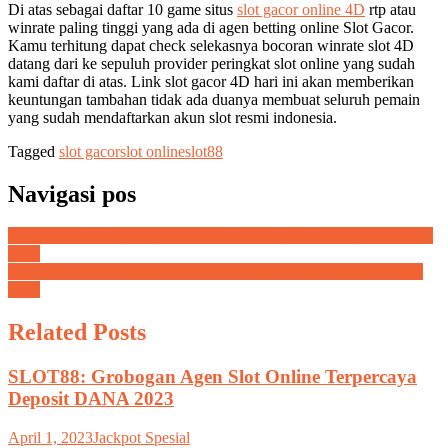
Di atas sebagai daftar 10 game situs
slot gacor online 4D
rtp atau
winrate paling tinggi yang ada di agen betting online Slot Gacor.
Kamu terhitung dapat check selekasnya bocoran winrate slot 4D
datang dari ke sepuluh provider peringkat slot online yang sudah
kami daftar di atas. Link slot gacor 4D hari ini akan memberikan
keuntungan tambahan tidak ada duanya membuat seluruh pemain
yang sudah mendaftarkan akun slot resmi indonesia.
Tagged
slot gacor
slot online
slot88
Navigasi pos
SLOT88: Sumedang Agen Slot Online Terpercaya Deposit DANA
2023
SLOT88: Cirebon Daftar Slot Online Terpercaya Deposit DANA
2023
Related Posts
SLOT88: Grobogan Agen Slot Online Terpercaya
Deposit DANA 2023
April 1, 2023
Jackpot Spesial