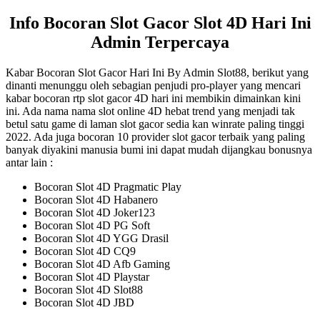
Info Bocoran Slot Gacor Slot 4D Hari Ini
Admin Terpercaya
Kabar Bocoran Slot Gacor Hari Ini By Admin Slot88, berikut yang
dinanti menunggu oleh sebagian penjudi pro-player yang mencari
kabar bocoran rtp slot gacor 4D hari ini membikin dimainkan kini
ini. Ada nama nama slot online 4D hebat trend yang menjadi tak
betul satu game di laman slot gacor sedia kan winrate paling tinggi
2022. Ada juga bocoran 10 provider slot gacor terbaik yang paling
banyak diyakini manusia bumi ini dapat mudah dijangkau bonusnya
antar lain :
Bocoran Slot 4D Pragmatic Play
Bocoran Slot 4D Habanero
Bocoran Slot 4D Joker123
Bocoran Slot 4D PG Soft
Bocoran Slot 4D YGG Drasil
Bocoran Slot 4D CQ9
Bocoran Slot 4D Afb Gaming
Bocoran Slot 4D Playstar
Bocoran Slot 4D Slot88
Bocoran Slot 4D JBD