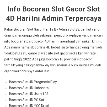
Info Bocoran Slot Gacor Slot
4D Hari Ini Admin Terpercaya
Kabar Bocoran Slot Gacor Hari Ini By Admin Slot88, berikut yang
dinanti menunggu oleh sebagian penjudi pro-player yang mencari
info bocoran rtp slot gacor 4D hari ini membuat dimainkan kini ini.
Ada nama nama slot online 4D hebat isu terhangat yang menjadi
tidak betul satu game di website slot gacor sedia kan winrate
paling tinggi 2022. Ada juga bocoran 10 provider slot gacor
terbaik yang paling banyak diyakini manusia bumi ini bisa mudah
dijangkau bonusnya antar lain :
Bocoran Slot 4D Pragmatic Play
Bocoran Slot 4D Habanero
Bocoran Slot 4D Joker123
Bocoran Slot 4D PG Soft
Bocoran Slot 4D YGG Drasil