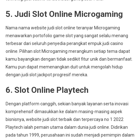
5. Judi Slot Online Microgaming
Nama nama website judi slot online teranyar Microgaming
menawarkan portofolio game slot yang sangat selalu menang
terbesar dari seluruh penyedia perangkat empuk judi casino
online. Pilihan slot Microgaming merangkum setiap tema dapat
kamu bayangkan dengan tidak sedikit fitur unik dan bermanfaat.
Kamu pun dapat memenangkan duit untuk mengolah hidup
dengan judi slot jackpot progresif mereka.
6. Slot Online Playtech
Dengan platform canggih, sekian banyak layanan serta inovasi
komprehensif dimasukkan ke dalam masing-masing aspek
bisnisnya, website judi slot terbaik dan terpercaya no 1 2022
Playtech ialah pemain utama dalam dunia judi online. Didirikan
pada tahun 1999, perusahaan ini sudah menjadi pemimpin dalam