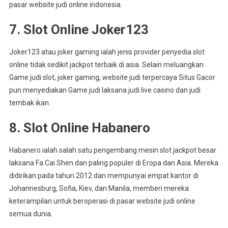
pasar website judi online indonesia.
7. Slot Online Joker123
Joker123 atau joker gaming ialah jenis provider penyedia slot
online tidak sedikit jackpot terbaik di asia. Selain meluangkan
Game judi slot, joker gaming, website judi terpercaya Situs Gacor
pun menyediakan Game judi laksana judi live casino dan judi
tembak ikan.
8. Slot Online Habanero
Habanero ialah salah satu pengembang mesin slot jackpot besar
laksana Fa Cai Shen dan paling populer di Eropa dan Asia. Mereka
didirikan pada tahun 2012 dan mempunyai empat kantor di
Johannesburg, Sofia, Kiev, dan Manila, memberi mereka
keterampilan untuk beroperasi di pasar website judi online
semua dunia.