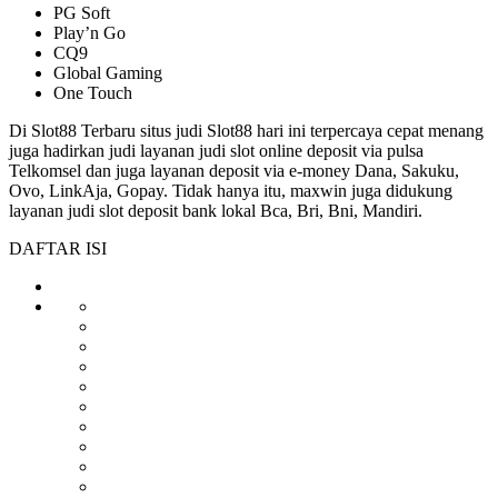
PG Soft
Play’n Go
CQ9
Global Gaming
One Touch
Di Slot88 Terbaru situs judi Slot88 hari ini terpercaya cepat menang
juga hadirkan judi layanan judi slot online deposit via pulsa
Telkomsel dan juga layanan deposit via e-money Dana, Sakuku,
Ovo, LinkAja, Gopay. Tidak hanya itu, maxwin juga didukung
layanan judi slot deposit bank lokal Bca, Bri, Bni, Mandiri.
DAFTAR ISI