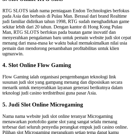
RTG SLOTS ialah nama perniagaan Endon Technologies berfokus
pada Asia dan berbasis di Pulau Man. Berasal dari brand Realtime
judi familiar didirikan tahun 1998, RTG sudah menghadirkan game
sekitar lebih dari 20 tahun. Dengan kantor di Hong Kong Pulau
Man, RTG SLOTS berfokus pada buatan game inovatif dan
menyerahkan pengalaman baru untuk pemain website judi slot cepat
menang dari masa-masa ke waktu bakal memaksimalkan nilai usia
pemain dan mendorong penambahan profitabilitas untuk klien
ugmaxwin.
4. Slot Online Flow Gaming
Flow Gaming ialah organisasi pengembangan teknologi link
susunan judi slot yang gampang menang dan diposisikan secara
menarik untuk menyerahkan layanan generasi berikutnya dalam
teknologi judi casino terdistribusi guna pasar Asia.
5. Judi Slot Online Microgaming
Nama nama website judi slot online teranyar Microgaming
menawarkan portofolio game slot yang sangat selalu menang
terbesar dari seluruh penyedia perangkat empuk judi casino online.
Pilihan slot Microgaming merangkum setiap tema dapat kamu