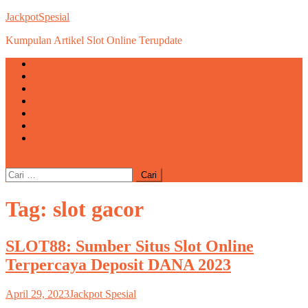
Skip
JackpotSpesial
to
Kumpulan Artikel Slot Online Terupdate
content
Home
Tips dan Trik Bermain Slot
Agen Slot
Togel Hongkong
Togel Singapura
Togel Sydney
Slot Deposit Pulsa
site mode button
Cari
untuk:
Tag:
slot gacor
SLOT88: Sumber Situs Slot Online
Terpercaya Deposit DANA 2023
April 29, 2023
Jackpot Spesial