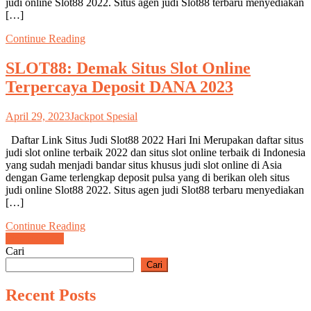
judi online Slot88 2022. Situs agen judi Slot88 terbaru menyediakan
[…]
Continue Reading
SLOT88: Demak Situs Slot Online
Terpercaya Deposit DANA 2023
April 29, 2023
Jackpot Spesial
Daftar Link Situs Judi Slot88 2022 Hari Ini Merupakan daftar situs
judi slot online terbaik 2022 dan situs slot online terbaik di Indonesia
yang sudah menjadi bandar situs khusus judi slot online di Asia
dengan Game terlengkap deposit pulsa yang di berikan oleh situs
judi online Slot88 2022. Situs agen judi Slot88 terbaru menyediakan
[…]
Continue Reading
Navigasi
Pos-pos lama
Cari
pos
Cari
Recent Posts