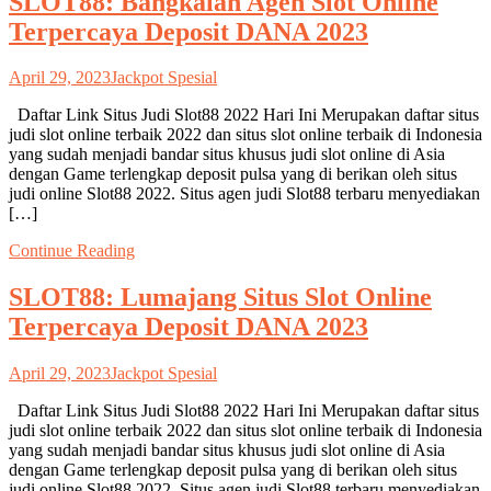
SLOT88: Bangkalan Agen Slot Online
Terpercaya Deposit DANA 2023
April 29, 2023
Jackpot Spesial
Daftar Link Situs Judi Slot88 2022 Hari Ini Merupakan daftar situs
judi slot online terbaik 2022 dan situs slot online terbaik di Indonesia
yang sudah menjadi bandar situs khusus judi slot online di Asia
dengan Game terlengkap deposit pulsa yang di berikan oleh situs
judi online Slot88 2022. Situs agen judi Slot88 terbaru menyediakan
[…]
Continue Reading
SLOT88: Lumajang Situs Slot Online
Terpercaya Deposit DANA 2023
April 29, 2023
Jackpot Spesial
Daftar Link Situs Judi Slot88 2022 Hari Ini Merupakan daftar situs
judi slot online terbaik 2022 dan situs slot online terbaik di Indonesia
yang sudah menjadi bandar situs khusus judi slot online di Asia
dengan Game terlengkap deposit pulsa yang di berikan oleh situs
judi online Slot88 2022. Situs agen judi Slot88 terbaru menyediakan