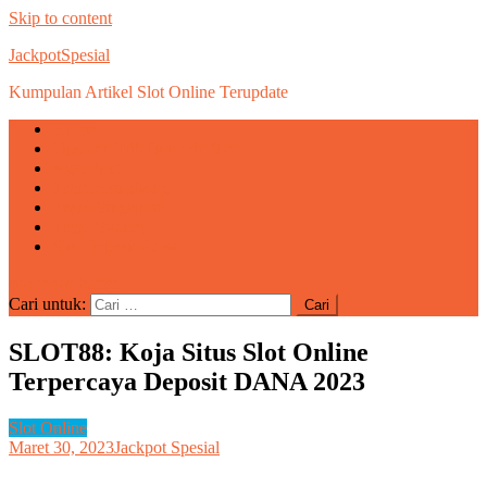
Skip to content
JackpotSpesial
Kumpulan Artikel Slot Online Terupdate
Home
Tips dan Trik Bermain Slot
Agen Slot
Togel Hongkong
Togel Singapura
Togel Sydney
Slot Deposit Pulsa
site mode button
Cari untuk:
SLOT88: Koja Situs Slot Online
Terpercaya Deposit DANA 2023
Slot Online
Maret 30, 2023
Jackpot Spesial