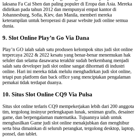
laksana Fa Cai Shen dan paling populer di Eropa dan Asia. Mereka
didirikan pada tahun 2012 dan mempunyai empat kantor di
Johannesburg, Sofia, Kiev, dan Manila, memberi mereka
keterampilan untuk beroperasi di pasar website judi online semua
dunia.
9. Slot Online Play’n Go Via Dana
Play’n GO ialah salah satu produsen kelompok situs judi slot online
terpercaya 2022 & 2022 kesatu yang benar-benar menemukan hak
seluler dan selama dasawarsa terakhir sudah berkembang menjadi
salah satu developer judi slot online sangat dihormati di industri
online. Hari ini mereka tidak melulu menghadirkan judi slot online,
tetapi pun platform dan back office yang menciptakan pengalaman
pemakai tidak terdapat duanya.
10. Situs Slot Online CQ9 Via Pulsa
Situs slot online terlaris CQ9 mempekerjakan lebih dari 200 anggota
tim, tergolong insinyur perlengkapan lunak, seniman grafis, desainer
game, dan berpengalaman matematika. Tujuannya ialah untuk
menghasilkan Game judi slot online menakjubkan dan menghibur
serta bisa dimainkan di seluruh perangkat, tergolong desktop, laptop,
ponsel, dan tablet.