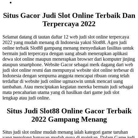
Situs Gacor Judi Slot Online Terbaik Dan
Terpercaya 2022
Selamat datang di tautan daftar 12 web judi slot online terpercaya
2022 yang mudah menang di Indonesia yakni Slot88. Agen judi
online terbaik Slot88 gampang menang menyediakan fasilitas untuk
bermain judi terpercaya dengan uang absah menerapkan aplikasi
dewa slot online maupun menerapkan browser dari komputer jinjing
ataupun smartphone. Website Gacor sebagai merk dagang dari web
judi slot online resmi dan mempunyai website slot online terbesar di
Indonesia dengan sempurna anggota mencapai ribuan orang telah
terdaftar di website judi online ugmaxwin untuk mencari uang
tambahan. Atau menciptakan kegiatan mereka bermain judi sebagai
mata pencaharian utama yang di hasilkan dari game judi slot
lengkap atau judi online.
Situs Judi Slot88 Online Gacor Terbaik
2022 Gampang Menang
Situs judi slot online mudah menang ialah kategori game taruhan
yang tergolong lumayan mudah guna di mainkan. Dalam Game judi