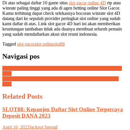
Di atas sebagai daftar 10 game situs
slot gacor online 4D
rtp atau
winrate paling tinggi yang ada di agen betting online Slot Gacor.
Kamu terhitung dapat check selekasnya bocoran winrate slot 4D
datang dari ke sepuluh provider peringkat slot online yang sudah
kami daftar di atas. Link slot gacor 4D hari ini akan memberikan
keuntungan tambahan tidak ada duanya membuat seluruh pemain
yang sudah mendaftarkan akun slot resmi indonesia.
Tagged
slot gacor
slot online
slot88
Navigasi pos
SLOT88: Boyolali Agen Slot Online Terpercaya Deposit DANA
2023
SLOT88: Bekasi Agen Slot Online Terpercaya Deposit DANA
2023
Related Posts
SLOT88: Kepanjen Daftar Slot Online Terpercaya
Deposit DANA 2023
April 16, 2023
Jackpot Spesial