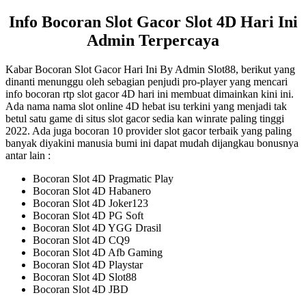
Info Bocoran Slot Gacor Slot 4D Hari Ini
Admin Terpercaya
Kabar Bocoran Slot Gacor Hari Ini By Admin Slot88, berikut yang
dinanti menunggu oleh sebagian penjudi pro-player yang mencari
info bocoran rtp slot gacor 4D hari ini membuat dimainkan kini ini.
Ada nama nama slot online 4D hebat isu terkini yang menjadi tak
betul satu game di situs slot gacor sedia kan winrate paling tinggi
2022. Ada juga bocoran 10 provider slot gacor terbaik yang paling
banyak diyakini manusia bumi ini dapat mudah dijangkau bonusnya
antar lain :
Bocoran Slot 4D Pragmatic Play
Bocoran Slot 4D Habanero
Bocoran Slot 4D Joker123
Bocoran Slot 4D PG Soft
Bocoran Slot 4D YGG Drasil
Bocoran Slot 4D CQ9
Bocoran Slot 4D Afb Gaming
Bocoran Slot 4D Playstar
Bocoran Slot 4D Slot88
Bocoran Slot 4D JBD