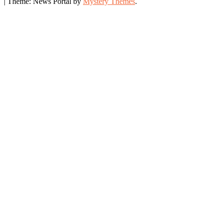
|
Theme: News Portal by
Mystery Themes
.