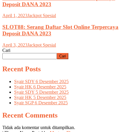
Deposit DANA 2023
April 1, 2023
Jackpot Spesial
SLOT88: Serang Daftar Slot Online Terpercaya
Deposit DANA 2023
April 3, 2023
Jackpot Spesial
Cari
Cari
Recent Posts
Syair SDY 6 Desember 2025
Syair HK 6 Desember 2025
Syair SDY 5 Desember 2025
Syair HK 5 Desember 2025
Syair SGP 6 Desember 2025
Recent Comments
Tidak ada komentar untuk ditampilkan.