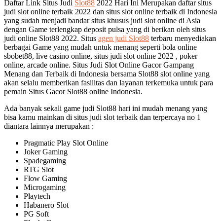
Daftar Link Situs Judi
Slot88
2022 Hari Ini Merupakan daftar situs
judi slot online terbaik 2022 dan situs slot online terbaik di Indonesia
yang sudah menjadi bandar situs khusus judi slot online di Asia
dengan Game terlengkap deposit pulsa yang di berikan oleh situs
judi online Slot88 2022. Situs
agen judi Slot88
terbaru menyediakan
berbagai Game yang mudah untuk menang seperti bola online
sbobet88, live casino online, situs judi slot online 2022 , poker
online, arcade online. Situs Judi Slot Online Gacor Gampang
Menang dan Terbaik di Indonesia bersama Slot88 slot online yang
akan selalu memberikan fasilitas dan layanan terkemuka untuk para
pemain Situs Gacor Slot88 online Indonesia.
Ada banyak sekali game judi Slot88 hari ini mudah menang yang
bisa kamu mainkan di situs judi slot terbaik dan terpercaya no 1
diantara lainnya merupakan :
Pragmatic Play Slot Online
Joker Gaming
Spadegaming
RTG Slot
Flow Gaming
Microgaming
Playtech
Habanero Slot
PG Soft