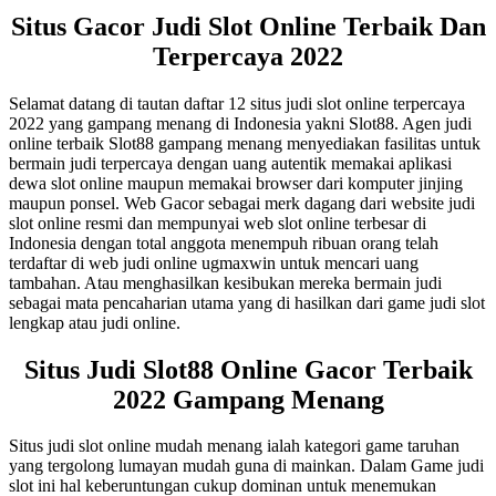
Situs Gacor Judi Slot Online Terbaik Dan
Terpercaya 2022
Selamat datang di tautan daftar 12 situs judi slot online terpercaya
2022 yang gampang menang di Indonesia yakni Slot88. Agen judi
online terbaik Slot88 gampang menang menyediakan fasilitas untuk
bermain judi terpercaya dengan uang autentik memakai aplikasi
dewa slot online maupun memakai browser dari komputer jinjing
maupun ponsel. Web Gacor sebagai merk dagang dari website judi
slot online resmi dan mempunyai web slot online terbesar di
Indonesia dengan total anggota menempuh ribuan orang telah
terdaftar di web judi online ugmaxwin untuk mencari uang
tambahan. Atau menghasilkan kesibukan mereka bermain judi
sebagai mata pencaharian utama yang di hasilkan dari game judi slot
lengkap atau judi online.
Situs Judi Slot88 Online Gacor Terbaik
2022 Gampang Menang
Situs judi slot online mudah menang ialah kategori game taruhan
yang tergolong lumayan mudah guna di mainkan. Dalam Game judi
slot ini hal keberuntungan cukup dominan untuk menemukan