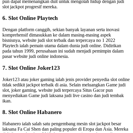
pun dapat memenangkan duit untuk mengolah hidup dengan judi
slot jackpot progresif mereka.
6. Slot Online Playtech
Dengan platform canggih, sekian banyak layanan serta inovasi
komprehensif dimasukkan ke dalam masing-masing aspek
bisnisnya, website judi slot terbaik dan terpercaya no 1 2022
Playtech ialah pemain utama dalam dunia judi online. Didirikan
pada tahun 1999, perusahaan ini sudah menjadi pemimpin dalam
pasar website judi online indonesia.
7. Slot Online Joker123
Joker123 atau joker gaming ialah jenis provider penyedia slot online
tidak sedikit jackpot terbaik di asia. Selain meluangkan Game judi
slot, joker gaming, website judi terpercaya Situs Gacor pun
menyediakan Game judi laksana judi live casino dan judi tembak
ikan.
8. Slot Online Habanero
Habanero ialah salah satu pengembang mesin slot jackpot besar
laksana Fa Cai Shen dan paling populer di Eropa dan Asia. Mereka