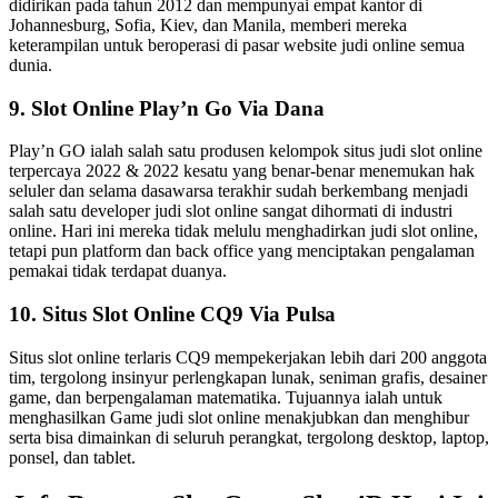
didirikan pada tahun 2012 dan mempunyai empat kantor di
Johannesburg, Sofia, Kiev, dan Manila, memberi mereka
keterampilan untuk beroperasi di pasar website judi online semua
dunia.
9. Slot Online Play’n Go Via Dana
Play’n GO ialah salah satu produsen kelompok situs judi slot online
terpercaya 2022 & 2022 kesatu yang benar-benar menemukan hak
seluler dan selama dasawarsa terakhir sudah berkembang menjadi
salah satu developer judi slot online sangat dihormati di industri
online. Hari ini mereka tidak melulu menghadirkan judi slot online,
tetapi pun platform dan back office yang menciptakan pengalaman
pemakai tidak terdapat duanya.
10. Situs Slot Online CQ9 Via Pulsa
Situs slot online terlaris CQ9 mempekerjakan lebih dari 200 anggota
tim, tergolong insinyur perlengkapan lunak, seniman grafis, desainer
game, dan berpengalaman matematika. Tujuannya ialah untuk
menghasilkan Game judi slot online menakjubkan dan menghibur
serta bisa dimainkan di seluruh perangkat, tergolong desktop, laptop,
ponsel, dan tablet.