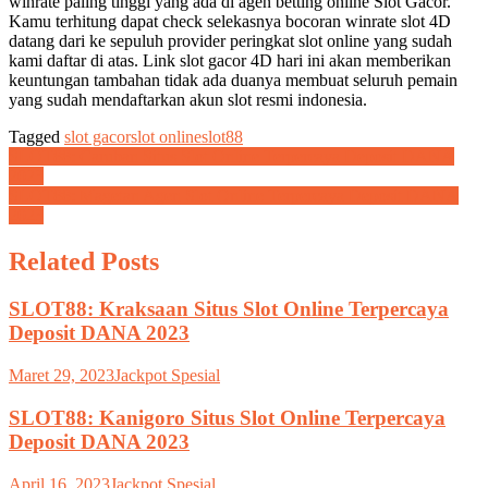
winrate paling tinggi yang ada di agen betting online Slot Gacor.
Kamu terhitung dapat check selekasnya bocoran winrate slot 4D
datang dari ke sepuluh provider peringkat slot online yang sudah
kami daftar di atas. Link slot gacor 4D hari ini akan memberikan
keuntungan tambahan tidak ada duanya membuat seluruh pemain
yang sudah mendaftarkan akun slot resmi indonesia.
Tagged
slot gacor
slot online
slot88
Navigasi
SLOT88: Caruban Situs Slot Online Terpercaya Deposit DANA
2023
pos
SLOT88: Magetan Agen Slot Online Terpercaya Deposit DANA
2023
Related Posts
SLOT88: Kraksaan Situs Slot Online Terpercaya
Deposit DANA 2023
Maret 29, 2023
Jackpot Spesial
SLOT88: Kanigoro Situs Slot Online Terpercaya
Deposit DANA 2023
April 16, 2023
Jackpot Spesial