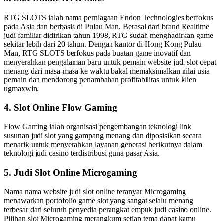
RTG SLOTS ialah nama perniagaan Endon Technologies berfokus
pada Asia dan berbasis di Pulau Man. Berasal dari brand Realtime
judi familiar didirikan tahun 1998, RTG sudah menghadirkan game
sekitar lebih dari 20 tahun. Dengan kantor di Hong Kong Pulau
Man, RTG SLOTS berfokus pada buatan game inovatif dan
menyerahkan pengalaman baru untuk pemain website judi slot cepat
menang dari masa-masa ke waktu bakal memaksimalkan nilai usia
pemain dan mendorong penambahan profitabilitas untuk klien
ugmaxwin.
4. Slot Online Flow Gaming
Flow Gaming ialah organisasi pengembangan teknologi link
susunan judi slot yang gampang menang dan diposisikan secara
menarik untuk menyerahkan layanan generasi berikutnya dalam
teknologi judi casino terdistribusi guna pasar Asia.
5. Judi Slot Online Microgaming
Nama nama website judi slot online teranyar Microgaming
menawarkan portofolio game slot yang sangat selalu menang
terbesar dari seluruh penyedia perangkat empuk judi casino online.
Pilihan slot Microgaming merangkum setiap tema dapat kamu