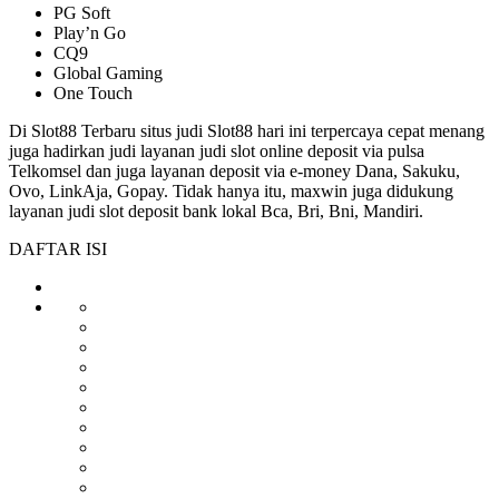
PG Soft
Play’n Go
CQ9
Global Gaming
One Touch
Di Slot88 Terbaru situs judi Slot88 hari ini terpercaya cepat menang
juga hadirkan judi layanan judi slot online deposit via pulsa
Telkomsel dan juga layanan deposit via e-money Dana, Sakuku,
Ovo, LinkAja, Gopay. Tidak hanya itu, maxwin juga didukung
layanan judi slot deposit bank lokal Bca, Bri, Bni, Mandiri.
DAFTAR ISI