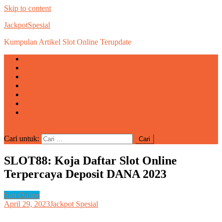
Skip to content
JackpotSpesial
Kumpulan Artikel Slot Online Terupdate
Home
Tips dan Trik Bermain Slot
Agen Slot
Togel Hongkong
Togel Singapura
Togel Sydney
Slot Deposit Pulsa
site mode button
Cari untuk:
SLOT88: Koja Daftar Slot Online
Terpercaya Deposit DANA 2023
Slot Online
April 29, 2023
Jackpot Spesial