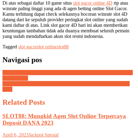
Di atas sebagai daftar 10 game situs
slot gacor online 4D
rtp atau
winrate paling tinggi yang ada di agen betting online Slot Gacor.
Kamu terhitung dapat check selekasnya bocoran winrate slot 4D
datang dari ke sepuluh provider peringkat slot online yang sudah
kami daftar di atas. Link slot gacor 4D hari ini akan memberikan
keuntungan tambahan tidak ada duanya membuat seluruh pemain
yang sudah mendaftarkan akun slot resmi indonesia.
Tagged
slot gacor
slot online
slot88
Navigasi pos
SLOT88: Tangerang Selatan Agen Slot Online Terpercaya Deposit
DANA 2023
SLOT88: Madiun Daftar Slot Online Terpercaya Deposit DANA
2023
Related Posts
SLOT88: Mungkid Agen Slot Online Terpercaya
Deposit DANA 2023
April 6, 2023
Jackpot Spesial