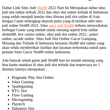
Daftar Link Situs Judi
Slot88
2022 Hari Ini Merupakan daftar situs
judi slot online terbaik 2022 dan situs slot online terbaik di Indonesia
yang sudah menjadi bandar situs khusus judi slot online di Asia
dengan Game terlengkap deposit pulsa yang di berikan oleh situs
judi online Slot88 2022. Situs
agen judi Slot88
terbaru menyediakan
berbagai Game yang mudah untuk menang seperti bola online
sbobet88, live casino online, situs judi slot online 2022 , poker
online, arcade online. Situs Judi Slot Online Gacor Gampang
Menang dan Terbaik di Indonesia bersama Slot88 slot online yang
akan selalu memberikan fasilitas dan layanan terkemuka untuk para
pemain Situs Gacor Slot88 online Indonesia.
Ada banyak sekali game judi Slot88 hari ini mudah menang yang
bisa kamu mainkan di situs judi slot terbaik dan terpercaya no 1
diantara lainnya merupakan :
Pragmatic Play Slot Online
Joker Gaming
Spadegaming
RTG Slot
Flow Gaming
Microgaming
Playtech
Habanero Slot