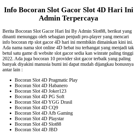
Info Bocoran Slot Gacor Slot 4D Hari Ini
Admin Terpercaya
Berita Bocoran Slot Gacor Hari Ini By Admin Slot88, berikut yang
dinanti menunggu oleh sebagian penjudi pro-player yang mencari
info bocoran rtp slot gacor 4D hari ini membikin dimainkan kini ini.
Ada nama nama slot online 4D hebat isu terhangat yang menjadi tak
betul satu game di website slot gacor sedia kan winrate paling tinggi
2022. Ada juga bocoran 10 provider slot gacor terbaik yang paling
banyak diyakini manusia bumi ini dapat mudah dijangkau bonusnya
antar lain :
Bocoran Slot 4D Pragmatic Play
Bocoran Slot 4D Habanero
Bocoran Slot 4D Joker123
Bocoran Slot 4D PG Soft
Bocoran Slot 4D YGG Drasil
Bocoran Slot 4D CQ9
Bocoran Slot 4D Afb Gaming
Bocoran Slot 4D Playstar
Bocoran Slot 4D Slot88
Bocoran Slot 4D JBD