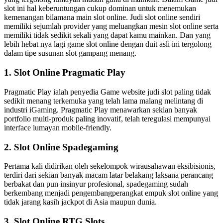
slot ini hal keberuntungan cukup dominan untuk menemukan
kemenangan bilamana main slot online. Judi slot online sendiri
memiliki sejumlah provider yang meluangkan mesin slot online serta
memiliki tidak sedikit sekali yang dapat kamu mainkan. Dan yang
lebih hebat nya lagi game slot online dengan duit asli ini tergolong
dalam tipe susunan slot gampang menang.
1. Slot Online Pragmatic Play
Pragmatic Play ialah penyedia Game website judi slot paling tidak
sedikit menang terkemuka yang telah lama malang melintang di
industri iGaming. Pragmatic Play menawarkan sekian banyak
portfolio multi-produk paling inovatif, telah teregulasi mempunyai
interface lumayan mobile-friendly.
2. Slot Online Spadegaming
Pertama kali didirikan oleh sekelompok wirausahawan eksibisionis,
terdiri dari sekian banyak macam latar belakang laksana perancang
berbakat dan pun insinyur profesional, spadegaming sudah
berkembang menjadi pengembangperangkat empuk slot online yang
tidak jarang kasih jackpot di Asia maupun dunia.
3. Slot Online RTG Slots