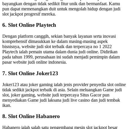
bayangkan dengan tidak sedikit fitur unik dan bermanfaat. Kamu
pun dapat memenangkan duit untuk mengolah hidup dengan judi
slot jackpot progresif mereka.
6. Slot Online Playtech
Dengan platform canggih, sekian banyak layanan serta inovasi
komprehensif dimasukkan ke dalam masing-masing aspek
bisnisnya, website judi slot terbaik dan terpercaya no 1 2022
Playtech ialah pemain utama dalam dunia judi online. Didirikan
pada tahun 1999, perusahaan ini sudah menjadi pemimpin dalam
pasar website judi online indonesia.
7. Slot Online Joker123
Joker123 atau joker gaming ialah jenis provider penyedia slot online
tidak sedikit jackpot terbaik di asia. Selain meluangkan Game judi
slot, joker gaming, website judi terpercaya Situs Gacor pun
menyediakan Game judi laksana judi live casino dan judi tembak
ikan.
8. Slot Online Habanero
Habanero ialah salah satu pengembang mesin slot jackpot besar