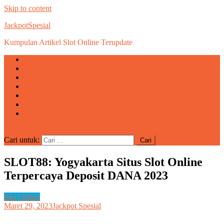
Skip to content
JackpotSpesial
Kumpulan Artikel Slot Online Terupdate
Home
Tips dan Trik Bermain Slot
Agen Slot
Togel Hongkong
Togel Singapura
Togel Sydney
Slot Deposit Pulsa
site mode button
Cari untuk:
SLOT88: Yogyakarta Situs Slot Online
Terpercaya Deposit DANA 2023
Slot Online
Maret 29, 2023
Jackpot Spesial