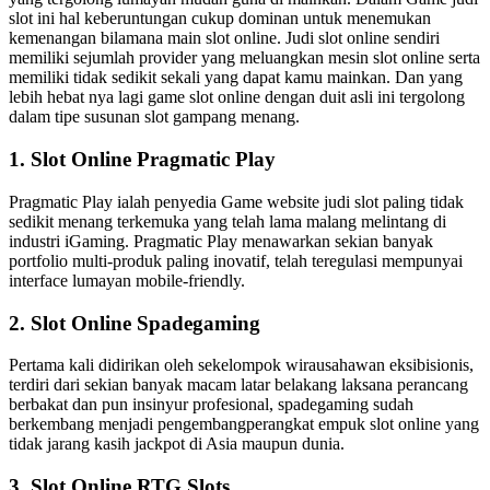
slot ini hal keberuntungan cukup dominan untuk menemukan
kemenangan bilamana main slot online. Judi slot online sendiri
memiliki sejumlah provider yang meluangkan mesin slot online serta
memiliki tidak sedikit sekali yang dapat kamu mainkan. Dan yang
lebih hebat nya lagi game slot online dengan duit asli ini tergolong
dalam tipe susunan slot gampang menang.
1. Slot Online Pragmatic Play
Pragmatic Play ialah penyedia Game website judi slot paling tidak
sedikit menang terkemuka yang telah lama malang melintang di
industri iGaming. Pragmatic Play menawarkan sekian banyak
portfolio multi-produk paling inovatif, telah teregulasi mempunyai
interface lumayan mobile-friendly.
2. Slot Online Spadegaming
Pertama kali didirikan oleh sekelompok wirausahawan eksibisionis,
terdiri dari sekian banyak macam latar belakang laksana perancang
berbakat dan pun insinyur profesional, spadegaming sudah
berkembang menjadi pengembangperangkat empuk slot online yang
tidak jarang kasih jackpot di Asia maupun dunia.
3. Slot Online RTG Slots