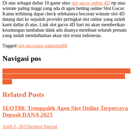
Di atas sebagai daftar 10 game situs
slot gacor online 4D
rtp atau
winrate paling tinggi yang ada di agen betting online Slot Gacor.
Kamu terhitung dapat check selekasnya bocoran winrate slot 4D
datang dari ke sepuluh provider peringkat slot online yang sudah
kami daftar di atas. Link slot gacor 4D hari ini akan memberikan
keuntungan tambahan tidak ada duanya membuat seluruh pemain
yang sudah mendaftarkan akun slot resmi indonesia.
Tagged
slot gacor
slot online
slot88
Navigasi pos
SLOT88: Tegal Situs Slot Online Terpercaya Deposit DANA 2023
SLOT88: Ngawi Daftar Slot Online Terpercaya Deposit DANA
2023
Related Posts
SLOT88: Trenggalek Agen Slot Online Terpercaya
Deposit DANA 2023
April 2, 2023
Jackpot Spesial