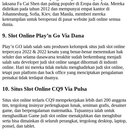
laksana Fa Cai Shen dan paling populer di Eropa dan Asia. Mereka
didirikan pada tahun 2012 dan mempunyai empat kantor di
Johannesburg, Sofia, Kiev, dan Manila, memberi mereka
keterampilan untuk beroperasi di pasar website judi online semua
dunia.
9. Slot Online Play’n Go Via Dana
Play’n GO ialah salah satu produsen kelompok situs judi slot online
terpercaya 2022 & 2022 kesatu yang benar-benar menemukan hak
seluler dan selama dasawarsa terakhir sudah berkembang menjadi
salah satu developer judi slot online sangat dihormati di industri
online. Hari ini mereka tidak melulu menghadirkan judi slot online,
tetapi pun platform dan back office yang menciptakan pengalaman
pemakai tidak terdapat duanya.
10. Situs Slot Online CQ9 Via Pulsa
Situs slot online terlaris CQ9 mempekerjakan lebih dari 200 anggota
tim, tergolong insinyur perlengkapan lunak, seniman grafis, desainer
game, dan berpengalaman matematika. Tujuannya ialah untuk
menghasilkan Game judi slot online menakjubkan dan menghibur
serta bisa dimainkan di seluruh perangkat, tergolong desktop, laptop,
ponsel, dan tablet.