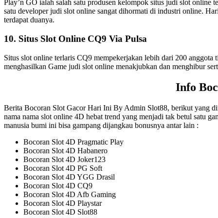
Play’n GO ialah salah satu produsen kelompok situs judi slot onlin
satu developer judi slot online sangat dihormati di industri online. 
terdapat duanya.
10. Situs Slot Online CQ9 Via Pulsa
Situs slot online terlaris CQ9 mempekerjakan lebih dari 200 anggota
menghasilkan Game judi slot online menakjubkan dan menghibur serta b
Info Bo
Berita Bocoran Slot Gacor Hari Ini By Admin Slot88, berikut yang di
nama nama slot online 4D hebat trend yang menjadi tak betul satu gam
manusia bumi ini bisa gampang dijangkau bonusnya antar lain :
Bocoran Slot 4D Pragmatic Play
Bocoran Slot 4D Habanero
Bocoran Slot 4D Joker123
Bocoran Slot 4D PG Soft
Bocoran Slot 4D YGG Drasil
Bocoran Slot 4D CQ9
Bocoran Slot 4D Afb Gaming
Bocoran Slot 4D Playstar
Bocoran Slot 4D Slot88