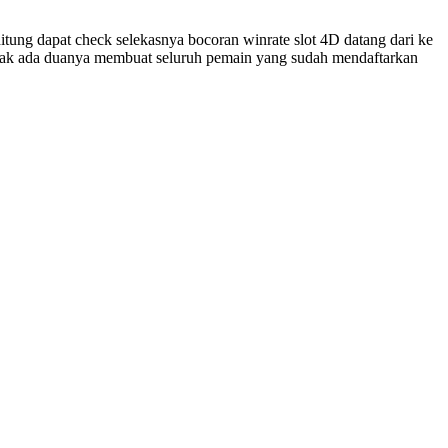
hitung dapat check selekasnya bocoran winrate slot 4D datang dari ke
 tidak ada duanya membuat seluruh pemain yang sudah mendaftarkan