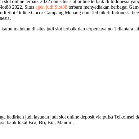
i slot online terbaik 2022 dan situs slot online terbaik di Indonesia ya
Slot88 2022. Situs
agen judi Slot88
terbaru menyediakan berbagai Game 
tus Judi Slot Online Gacor Gampang Menang dan Terbaik di Indonesia ber
nesia.
amu mainkan di situs judi slot terbaik dan terpercaya no 1 diantara l
 juga hadirkan judi layanan judi slot online deposit via pulsa Telkoms
it bank lokal Bca, Bri, Bni, Mandiri.