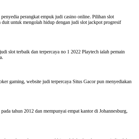
penyedia perangkat empuk judi casino online. Pilihan slot
it untuk mengolah hidup dengan judi slot jackpot progresif
di slot terbaik dan terpercaya no 1 2022 Playtech ialah pemain
a.
, joker gaming, website judi terpercaya Situs Gacor pun menyediakan
kan pada tahun 2012 dan mempunyai empat kantor di Johannesburg,