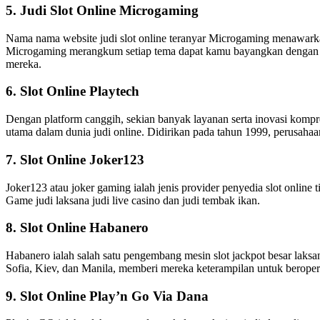
5. Judi Slot Online Microgaming
Nama nama website judi slot online teranyar Microgaming menawarkan 
Microgaming merangkum setiap tema dapat kamu bayangkan dengan tid
mereka.
6. Slot Online Playtech
Dengan platform canggih, sekian banyak layanan serta inovasi kompre
utama dalam dunia judi online. Didirikan pada tahun 1999, perusahaa
7. Slot Online Joker123
Joker123 atau joker gaming ialah jenis provider penyedia slot online 
Game judi laksana judi live casino dan judi tembak ikan.
8. Slot Online Habanero
Habanero ialah salah satu pengembang mesin slot jackpot besar laks
Sofia, Kiev, dan Manila, memberi mereka keterampilan untuk beropera
9. Slot Online Play’n Go Via Dana