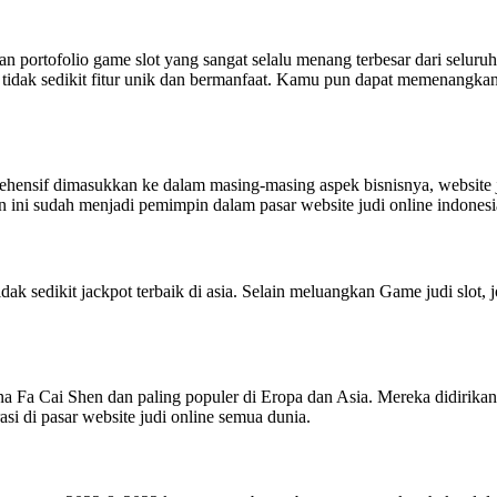
portofolio game slot yang sangat selalu menang terbesar dari seluruh 
ak sedikit fitur unik dan bermanfaat. Kamu pun dapat memenangkan du
hensif dimasukkan ke dalam masing-masing aspek bisnisnya, website ju
n ini sudah menjadi pemimpin dalam pasar website judi online indonesi
tidak sedikit jackpot terbaik di asia. Selain meluangkan Game judi slot
ana Fa Cai Shen dan paling populer di Eropa dan Asia. Mereka didiri
si di pasar website judi online semua dunia.