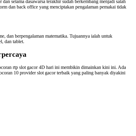
er dan selama dasawarsa terakhir sudah berkembang menjadi salah
platform dan back office yang menciptakan pengalaman pemakai tidak
 game, dan berpengalaman matematika. Tujuannya ialah untuk
, dan tablet.
rpercaya
oran rtp slot gacor 4D hari ini membikin dimainkan kini ini. Ada
ocoran 10 provider slot gacor terbaik yang paling banyak diyakini