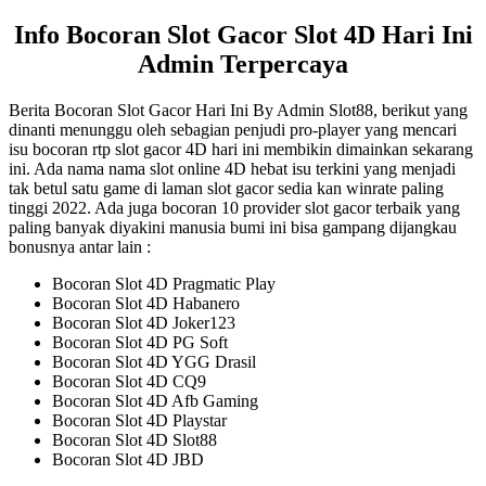
Info Bocoran Slot Gacor Slot 4D Hari Ini
Admin Terpercaya
Berita Bocoran Slot Gacor Hari Ini By Admin Slot88, berikut yang
dinanti menunggu oleh sebagian penjudi pro-player yang mencari
isu bocoran rtp slot gacor 4D hari ini membikin dimainkan sekarang
ini. Ada nama nama slot online 4D hebat isu terkini yang menjadi
tak betul satu game di laman slot gacor sedia kan winrate paling
tinggi 2022. Ada juga bocoran 10 provider slot gacor terbaik yang
paling banyak diyakini manusia bumi ini bisa gampang dijangkau
bonusnya antar lain :
Bocoran Slot 4D Pragmatic Play
Bocoran Slot 4D Habanero
Bocoran Slot 4D Joker123
Bocoran Slot 4D PG Soft
Bocoran Slot 4D YGG Drasil
Bocoran Slot 4D CQ9
Bocoran Slot 4D Afb Gaming
Bocoran Slot 4D Playstar
Bocoran Slot 4D Slot88
Bocoran Slot 4D JBD