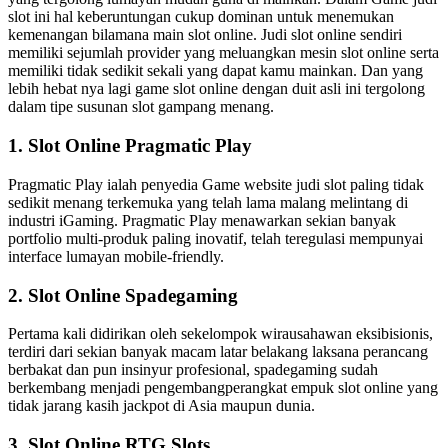
slot ini hal keberuntungan cukup dominan untuk menemukan
kemenangan bilamana main slot online. Judi slot online sendiri
memiliki sejumlah provider yang meluangkan mesin slot online serta
memiliki tidak sedikit sekali yang dapat kamu mainkan. Dan yang
lebih hebat nya lagi game slot online dengan duit asli ini tergolong
dalam tipe susunan slot gampang menang.
1. Slot Online Pragmatic Play
Pragmatic Play ialah penyedia Game website judi slot paling tidak
sedikit menang terkemuka yang telah lama malang melintang di
industri iGaming. Pragmatic Play menawarkan sekian banyak
portfolio multi-produk paling inovatif, telah teregulasi mempunyai
interface lumayan mobile-friendly.
2. Slot Online Spadegaming
Pertama kali didirikan oleh sekelompok wirausahawan eksibisionis,
terdiri dari sekian banyak macam latar belakang laksana perancang
berbakat dan pun insinyur profesional, spadegaming sudah
berkembang menjadi pengembangperangkat empuk slot online yang
tidak jarang kasih jackpot di Asia maupun dunia.
3. Slot Online RTG Slots