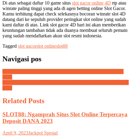
Di atas sebagai daftar 10 game situs
slot gacor online 4D
rtp atau
winrate paling tinggi yang ada di agen betting online Slot Gacor.
Kamu terhitung dapat check selekasnya bocoran winrate slot 4D
datang dari ke sepuluh provider peringkat slot online yang sudah
kami daftar di atas. Link slot gacor 4D hari ini akan memberikan
keuntungan tambahan tidak ada duanya membuat seluruh pemain
yang sudah mendaftarkan akun slot resmi indonesia.
Tagged
slot gacor
slot online
slot88
Navigasi pos
SLOT88: Brebes Situs Slot Online Terpercaya Deposit DANA
2023
SLOT88: Tigaraksa Situs Slot Online Terpercaya Deposit DANA
2023
Related Posts
SLOT88: Ngamprah Situs Slot Online Terpercaya
Deposit DANA 2023
April 9, 2023
Jackpot Spesial