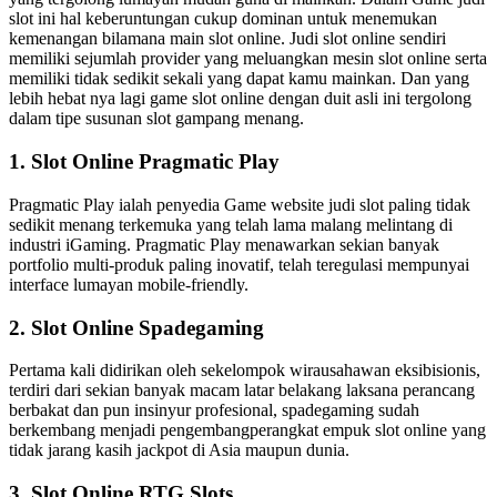
slot ini hal keberuntungan cukup dominan untuk menemukan
kemenangan bilamana main slot online. Judi slot online sendiri
memiliki sejumlah provider yang meluangkan mesin slot online serta
memiliki tidak sedikit sekali yang dapat kamu mainkan. Dan yang
lebih hebat nya lagi game slot online dengan duit asli ini tergolong
dalam tipe susunan slot gampang menang.
1. Slot Online Pragmatic Play
Pragmatic Play ialah penyedia Game website judi slot paling tidak
sedikit menang terkemuka yang telah lama malang melintang di
industri iGaming. Pragmatic Play menawarkan sekian banyak
portfolio multi-produk paling inovatif, telah teregulasi mempunyai
interface lumayan mobile-friendly.
2. Slot Online Spadegaming
Pertama kali didirikan oleh sekelompok wirausahawan eksibisionis,
terdiri dari sekian banyak macam latar belakang laksana perancang
berbakat dan pun insinyur profesional, spadegaming sudah
berkembang menjadi pengembangperangkat empuk slot online yang
tidak jarang kasih jackpot di Asia maupun dunia.
3. Slot Online RTG Slots