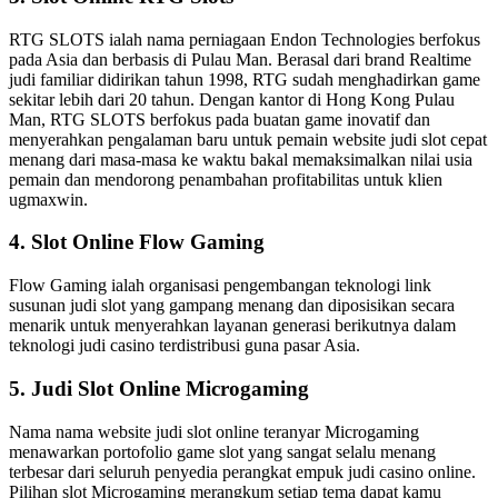
RTG SLOTS ialah nama perniagaan Endon Technologies berfokus
pada Asia dan berbasis di Pulau Man. Berasal dari brand Realtime
judi familiar didirikan tahun 1998, RTG sudah menghadirkan game
sekitar lebih dari 20 tahun. Dengan kantor di Hong Kong Pulau
Man, RTG SLOTS berfokus pada buatan game inovatif dan
menyerahkan pengalaman baru untuk pemain website judi slot cepat
menang dari masa-masa ke waktu bakal memaksimalkan nilai usia
pemain dan mendorong penambahan profitabilitas untuk klien
ugmaxwin.
4. Slot Online Flow Gaming
Flow Gaming ialah organisasi pengembangan teknologi link
susunan judi slot yang gampang menang dan diposisikan secara
menarik untuk menyerahkan layanan generasi berikutnya dalam
teknologi judi casino terdistribusi guna pasar Asia.
5. Judi Slot Online Microgaming
Nama nama website judi slot online teranyar Microgaming
menawarkan portofolio game slot yang sangat selalu menang
terbesar dari seluruh penyedia perangkat empuk judi casino online.
Pilihan slot Microgaming merangkum setiap tema dapat kamu