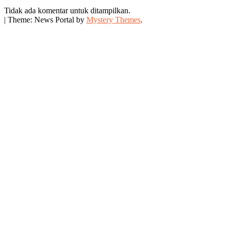
Tidak ada komentar untuk ditampilkan.
|
Theme: News Portal by
Mystery Themes
.