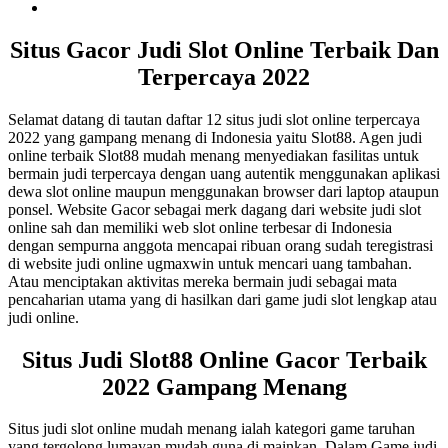
Situs Gacor Judi Slot Online Terbaik Dan
Terpercaya 2022
Selamat datang di tautan daftar 12 situs judi slot online terpercaya
2022 yang gampang menang di Indonesia yaitu Slot88. Agen judi
online terbaik Slot88 mudah menang menyediakan fasilitas untuk
bermain judi terpercaya dengan uang autentik menggunakan aplikasi
dewa slot online maupun menggunakan browser dari laptop ataupun
ponsel. Website Gacor sebagai merk dagang dari website judi slot
online sah dan memiliki web slot online terbesar di Indonesia
dengan sempurna anggota mencapai ribuan orang sudah teregistrasi
di website judi online ugmaxwin untuk mencari uang tambahan.
Atau menciptakan aktivitas mereka bermain judi sebagai mata
pencaharian utama yang di hasilkan dari game judi slot lengkap atau
judi online.
Situs Judi Slot88 Online Gacor Terbaik
2022 Gampang Menang
Situs judi slot online mudah menang ialah kategori game taruhan
yang tergolong lumayan mudah guna di mainkan. Dalam Game judi