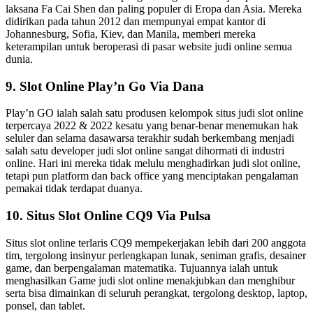
laksana Fa Cai Shen dan paling populer di Eropa dan Asia. Mereka
didirikan pada tahun 2012 dan mempunyai empat kantor di
Johannesburg, Sofia, Kiev, dan Manila, memberi mereka
keterampilan untuk beroperasi di pasar website judi online semua
dunia.
9. Slot Online Play’n Go Via Dana
Play’n GO ialah salah satu produsen kelompok situs judi slot online
terpercaya 2022 & 2022 kesatu yang benar-benar menemukan hak
seluler dan selama dasawarsa terakhir sudah berkembang menjadi
salah satu developer judi slot online sangat dihormati di industri
online. Hari ini mereka tidak melulu menghadirkan judi slot online,
tetapi pun platform dan back office yang menciptakan pengalaman
pemakai tidak terdapat duanya.
10. Situs Slot Online CQ9 Via Pulsa
Situs slot online terlaris CQ9 mempekerjakan lebih dari 200 anggota
tim, tergolong insinyur perlengkapan lunak, seniman grafis, desainer
game, dan berpengalaman matematika. Tujuannya ialah untuk
menghasilkan Game judi slot online menakjubkan dan menghibur
serta bisa dimainkan di seluruh perangkat, tergolong desktop, laptop,
ponsel, dan tablet.