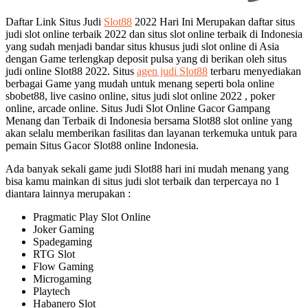
Daftar Link Situs Judi
Slot88
2022 Hari Ini Merupakan daftar situs
judi slot online terbaik 2022 dan situs slot online terbaik di Indonesia
yang sudah menjadi bandar situs khusus judi slot online di Asia
dengan Game terlengkap deposit pulsa yang di berikan oleh situs
judi online Slot88 2022. Situs
agen judi Slot88
terbaru menyediakan
berbagai Game yang mudah untuk menang seperti bola online
sbobet88, live casino online, situs judi slot online 2022 , poker
online, arcade online. Situs Judi Slot Online Gacor Gampang
Menang dan Terbaik di Indonesia bersama Slot88 slot online yang
akan selalu memberikan fasilitas dan layanan terkemuka untuk para
pemain Situs Gacor Slot88 online Indonesia.
Ada banyak sekali game judi Slot88 hari ini mudah menang yang
bisa kamu mainkan di situs judi slot terbaik dan terpercaya no 1
diantara lainnya merupakan :
Pragmatic Play Slot Online
Joker Gaming
Spadegaming
RTG Slot
Flow Gaming
Microgaming
Playtech
Habanero Slot