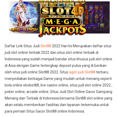
Daftar Link Situs Judi
Slot88
2022 Hari Ini Merupakan daftar situs
judi slot online terbaik 2022 dan situs slot online terbaik di
Indonesia yang sudah menjadi bandar situs khusus judi slot online
di Asia dengan Game terlengkap deposit pulsa yang di berikan
oleh situs judi online Slot88 2022. Situs
agen judi Slot88
terbaru
menyediakan berbagai Game yang mudah untuk menang seperti
bola online sbobet88, live casino online, situs judi slot online 2022 ,
poker online, arcade online. Situs Judi Slot Online Gacor Gampang
Menang dan Terbaik di Indonesia bersama Slot88 slot online yang
akan selalu memberikan fasilitas dan layanan terkemuka untuk
para pemain Situs Gacor Slot88 online Indonesia.