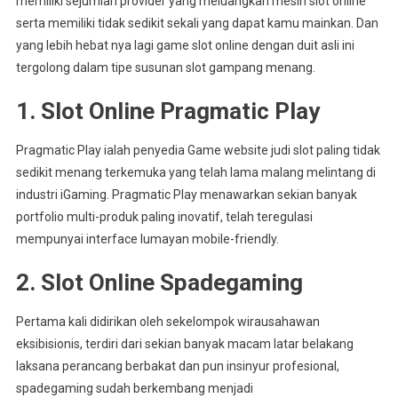
memiliki sejumlah provider yang meluangkan mesin slot online
serta memiliki tidak sedikit sekali yang dapat kamu mainkan. Dan
yang lebih hebat nya lagi game slot online dengan duit asli ini
tergolong dalam tipe susunan slot gampang menang.
1. Slot Online Pragmatic Play
Pragmatic Play ialah penyedia Game website judi slot paling tidak
sedikit menang terkemuka yang telah lama malang melintang di
industri iGaming. Pragmatic Play menawarkan sekian banyak
portfolio multi-produk paling inovatif, telah teregulasi
mempunyai interface lumayan mobile-friendly.
2. Slot Online Spadegaming
Pertama kali didirikan oleh sekelompok wirausahawan
eksibisionis, terdiri dari sekian banyak macam latar belakang
laksana perancang berbakat dan pun insinyur profesional,
spadegaming sudah berkembang menjadi