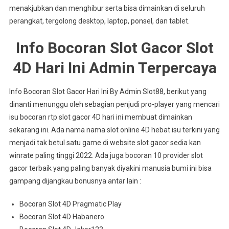
menakjubkan dan menghibur serta bisa dimainkan di seluruh
perangkat, tergolong desktop, laptop, ponsel, dan tablet.
Info Bocoran Slot Gacor Slot
4D Hari Ini Admin Terpercaya
Info Bocoran Slot Gacor Hari Ini By Admin Slot88, berikut yang
dinanti menunggu oleh sebagian penjudi pro-player yang mencari
isu bocoran rtp slot gacor 4D hari ini membuat dimainkan
sekarang ini. Ada nama nama slot online 4D hebat isu terkini yang
menjadi tak betul satu game di website slot gacor sedia kan
winrate paling tinggi 2022. Ada juga bocoran 10 provider slot
gacor terbaik yang paling banyak diyakini manusia bumi ini bisa
gampang dijangkau bonusnya antar lain :
Bocoran Slot 4D Pragmatic Play
Bocoran Slot 4D Habanero