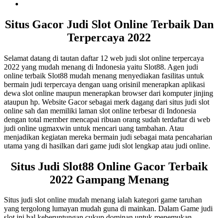
Situs Gacor Judi Slot Online Terbaik Dan
Terpercaya 2022
Selamat datang di tautan daftar 12 web judi slot online terpercaya
2022 yang mudah menang di Indonesia yaitu Slot88. Agen judi
online terbaik Slot88 mudah menang menyediakan fasilitas untuk
bermain judi terpercaya dengan uang orisinil menerapkan aplikasi
dewa slot online maupun menerapkan browser dari komputer jinjing
ataupun hp. Website Gacor sebagai merk dagang dari situs judi slot
online sah dan memiliki laman slot online terbesar di Indonesia
dengan total member mencapai ribuan orang sudah terdaftar di web
judi online ugmaxwin untuk mencari uang tambahan. Atau
menjadikan kegiatan mereka bermain judi sebagai mata pencaharian
utama yang di hasilkan dari game judi slot lengkap atau judi online.
Situs Judi Slot88 Online Gacor Terbaik
2022 Gampang Menang
Situs judi slot online mudah menang ialah kategori game taruhan
yang tergolong lumayan mudah guna di mainkan. Dalam Game judi
slot ini hal keberuntungan cukup dominan untuk menemukan