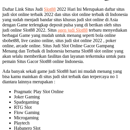
Daftar Link Situs Judi
Slot88
2022 Hari Ini Merupakan daftar situs
judi slot online terbaik 2022 dan situs slot online terbaik di Indonesia
yang sudah menjadi bandar situs khusus judi slot online di Asia
dengan Game terlengkap deposit pulsa yang di berikan oleh situs
judi online Slot88 2022. Situs
agen judi Slot88
terbaru menyediakan
berbagai Game yang mudah untuk menang seperti bola online
sbobet88, live casino online, situs judi slot online 2022 , poker
online, arcade online. Situs Judi Slot Online Gacor Gampang
Menang dan Terbaik di Indonesia bersama Slot88 slot online yang
akan selalu memberikan fasilitas dan layanan terkemuka untuk para
pemain Situs Gacor Slot88 online Indonesia.
Ada banyak sekali game judi Slot88 hari ini mudah menang yang
bisa kamu mainkan di situs judi slot terbaik dan terpercaya no 1
diantara lainnya merupakan :
Pragmatic Play Slot Online
Joker Gaming
Spadegaming
RTG Slot
Flow Gaming
Microgaming
Playtech
Habanero Slot