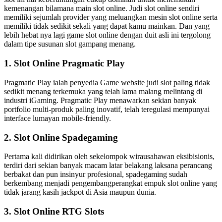
kemenangan bilamana main slot online. Judi slot online sendiri
memiliki sejumlah provider yang meluangkan mesin slot online serta
memiliki tidak sedikit sekali yang dapat kamu mainkan. Dan yang
lebih hebat nya lagi game slot online dengan duit asli ini tergolong
dalam tipe susunan slot gampang menang.
1. Slot Online Pragmatic Play
Pragmatic Play ialah penyedia Game website judi slot paling tidak
sedikit menang terkemuka yang telah lama malang melintang di
industri iGaming. Pragmatic Play menawarkan sekian banyak
portfolio multi-produk paling inovatif, telah teregulasi mempunyai
interface lumayan mobile-friendly.
2. Slot Online Spadegaming
Pertama kali didirikan oleh sekelompok wirausahawan eksibisionis,
terdiri dari sekian banyak macam latar belakang laksana perancang
berbakat dan pun insinyur profesional, spadegaming sudah
berkembang menjadi pengembangperangkat empuk slot online yang
tidak jarang kasih jackpot di Asia maupun dunia.
3. Slot Online RTG Slots