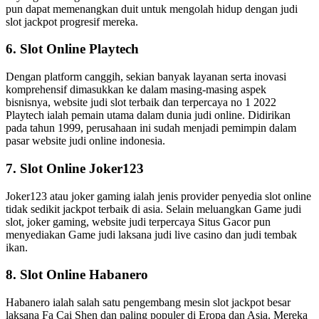
pun dapat memenangkan duit untuk mengolah hidup dengan judi
slot jackpot progresif mereka.
6. Slot Online Playtech
Dengan platform canggih, sekian banyak layanan serta inovasi
komprehensif dimasukkan ke dalam masing-masing aspek
bisnisnya, website judi slot terbaik dan terpercaya no 1 2022
Playtech ialah pemain utama dalam dunia judi online. Didirikan
pada tahun 1999, perusahaan ini sudah menjadi pemimpin dalam
pasar website judi online indonesia.
7. Slot Online Joker123
Joker123 atau joker gaming ialah jenis provider penyedia slot online
tidak sedikit jackpot terbaik di asia. Selain meluangkan Game judi
slot, joker gaming, website judi terpercaya Situs Gacor pun
menyediakan Game judi laksana judi live casino dan judi tembak
ikan.
8. Slot Online Habanero
Habanero ialah salah satu pengembang mesin slot jackpot besar
laksana Fa Cai Shen dan paling populer di Eropa dan Asia. Mereka