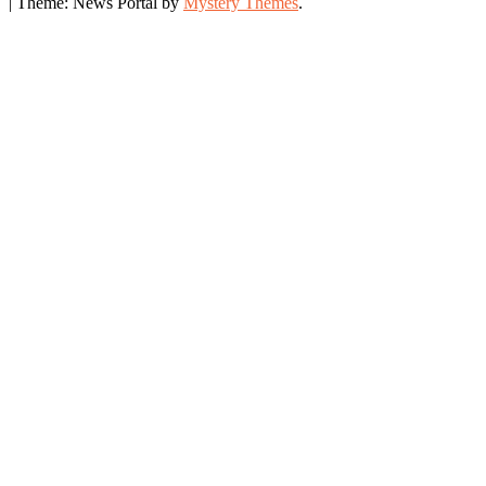
|
Theme: News Portal by
Mystery Themes
.