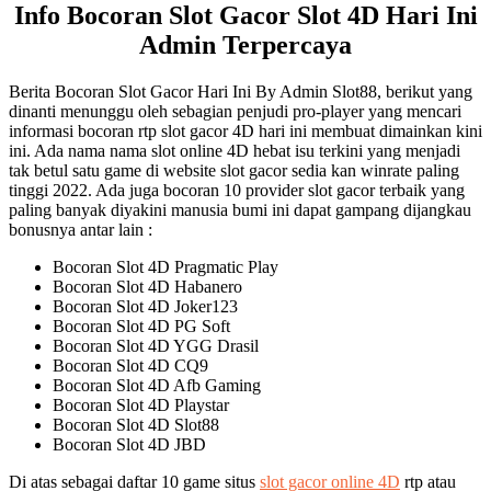
Info Bocoran Slot Gacor Slot 4D Hari Ini
Admin Terpercaya
Berita Bocoran Slot Gacor Hari Ini By Admin Slot88, berikut yang
dinanti menunggu oleh sebagian penjudi pro-player yang mencari
informasi bocoran rtp slot gacor 4D hari ini membuat dimainkan kini
ini. Ada nama nama slot online 4D hebat isu terkini yang menjadi
tak betul satu game di website slot gacor sedia kan winrate paling
tinggi 2022. Ada juga bocoran 10 provider slot gacor terbaik yang
paling banyak diyakini manusia bumi ini dapat gampang dijangkau
bonusnya antar lain :
Bocoran Slot 4D Pragmatic Play
Bocoran Slot 4D Habanero
Bocoran Slot 4D Joker123
Bocoran Slot 4D PG Soft
Bocoran Slot 4D YGG Drasil
Bocoran Slot 4D CQ9
Bocoran Slot 4D Afb Gaming
Bocoran Slot 4D Playstar
Bocoran Slot 4D Slot88
Bocoran Slot 4D JBD
Di atas sebagai daftar 10 game situs
slot gacor online 4D
rtp atau