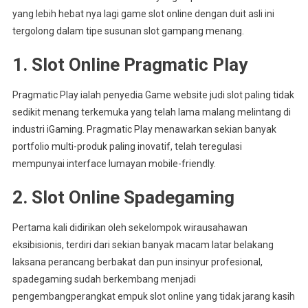
yang lebih hebat nya lagi game slot online dengan duit asli ini
tergolong dalam tipe susunan slot gampang menang.
1. Slot Online Pragmatic Play
Pragmatic Play ialah penyedia Game website judi slot paling tidak
sedikit menang terkemuka yang telah lama malang melintang di
industri iGaming. Pragmatic Play menawarkan sekian banyak
portfolio multi-produk paling inovatif, telah teregulasi
mempunyai interface lumayan mobile-friendly.
2. Slot Online Spadegaming
Pertama kali didirikan oleh sekelompok wirausahawan
eksibisionis, terdiri dari sekian banyak macam latar belakang
laksana perancang berbakat dan pun insinyur profesional,
spadegaming sudah berkembang menjadi
pengembangperangkat empuk slot online yang tidak jarang kasih