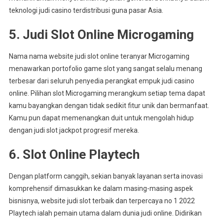
teknologi judi casino terdistribusi guna pasar Asia.
5. Judi Slot Online Microgaming
Nama nama website judi slot online teranyar Microgaming
menawarkan portofolio game slot yang sangat selalu menang
terbesar dari seluruh penyedia perangkat empuk judi casino
online. Pilihan slot Microgaming merangkum setiap tema dapat
kamu bayangkan dengan tidak sedikit fitur unik dan bermanfaat.
Kamu pun dapat memenangkan duit untuk mengolah hidup
dengan judi slot jackpot progresif mereka.
6. Slot Online Playtech
Dengan platform canggih, sekian banyak layanan serta inovasi
komprehensif dimasukkan ke dalam masing-masing aspek
bisnisnya, website judi slot terbaik dan terpercaya no 1 2022
Playtech ialah pemain utama dalam dunia judi online. Didirikan