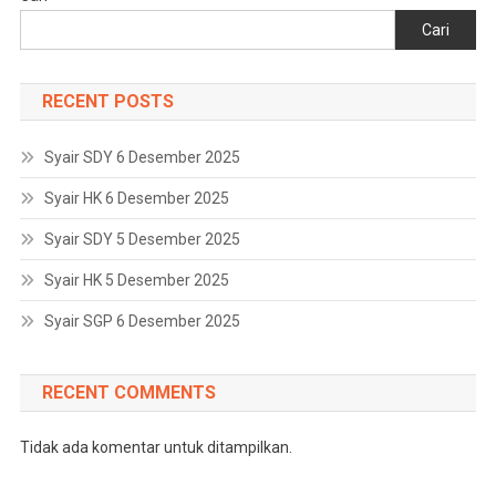
Cari
RECENT POSTS
Syair SDY 6 Desember 2025
Syair HK 6 Desember 2025
Syair SDY 5 Desember 2025
Syair HK 5 Desember 2025
Syair SGP 6 Desember 2025
RECENT COMMENTS
Tidak ada komentar untuk ditampilkan.