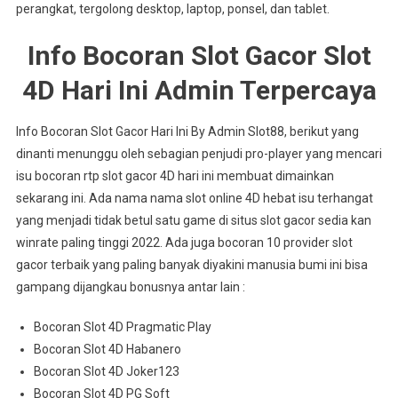
perangkat, tergolong desktop, laptop, ponsel, dan tablet.
Info Bocoran Slot Gacor Slot
4D Hari Ini Admin Terpercaya
Info Bocoran Slot Gacor Hari Ini By Admin Slot88, berikut yang
dinanti menunggu oleh sebagian penjudi pro-player yang mencari
isu bocoran rtp slot gacor 4D hari ini membuat dimainkan
sekarang ini. Ada nama nama slot online 4D hebat isu terhangat
yang menjadi tidak betul satu game di situs slot gacor sedia kan
winrate paling tinggi 2022. Ada juga bocoran 10 provider slot
gacor terbaik yang paling banyak diyakini manusia bumi ini bisa
gampang dijangkau bonusnya antar lain :
Bocoran Slot 4D Pragmatic Play
Bocoran Slot 4D Habanero
Bocoran Slot 4D Joker123
Bocoran Slot 4D PG Soft