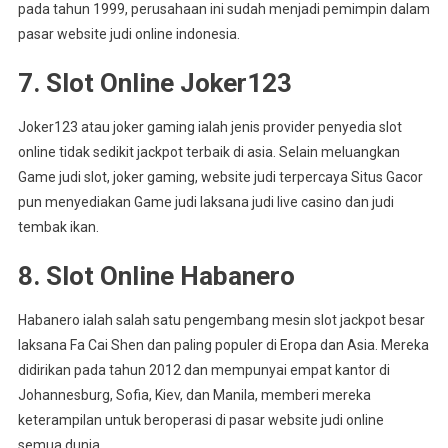
pada tahun 1999, perusahaan ini sudah menjadi pemimpin dalam
pasar website judi online indonesia.
7. Slot Online Joker123
Joker123 atau joker gaming ialah jenis provider penyedia slot
online tidak sedikit jackpot terbaik di asia. Selain meluangkan
Game judi slot, joker gaming, website judi terpercaya Situs Gacor
pun menyediakan Game judi laksana judi live casino dan judi
tembak ikan.
8. Slot Online Habanero
Habanero ialah salah satu pengembang mesin slot jackpot besar
laksana Fa Cai Shen dan paling populer di Eropa dan Asia. Mereka
didirikan pada tahun 2012 dan mempunyai empat kantor di
Johannesburg, Sofia, Kiev, dan Manila, memberi mereka
keterampilan untuk beroperasi di pasar website judi online
semua dunia.