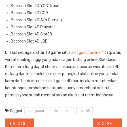
Bocoran Slot 4D YGG Drasil
Bocoran Slot 4D CQ9
Bocoran Slot 4D Afb Gaming
Bocoran Slot 4D Playstar
Bocoran Slot 4D Slot88
Bocoran Slot 4D JBD
Di atas sebagai daftar 10 game situs
slot gacor online 4D
rtp atau
winrate paling tinggi yang ada di agen betting online Slot Gacor.
Kamu terhitung dapat check selekasnya bocoran winrate slot 4D
datang dari ke sepuluh provider peringkat slot online yang sudah
kami daftar di atas. Link slot gacor 4D hari ini akan memberikan
keuntungan tambahan tidak ada duanya membuat seluruh
pemain yang sudah mendaftarkan akun slot resmi indonesia.
Tagged
slot gacor
slot online
slot88
Navigasi
SLOT88: Bangil Agen Slot Online Terpercaya Deposit DANA 2023
SLOT88: Garut Daftar Slot Online Terpercaya Deposit DANA 2023