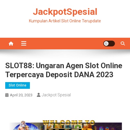
Skip
JackpotSpesial
to
content
Kumpulan Artikel Slot Online Terupdate
SLOT88: Ungaran Agen Slot Online
Terpercaya Deposit DANA 2023
Slot Online
Jackpot Spesial
April 20, 2023