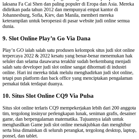
laksana Fa Cai Shen dan paling populer di Eropa dan Asia. Mereka
didirikan pada tahun 2012 dan mempunyai empat kantor di
Johannesburg, Sofia, Kiev, dan Manila, memberi mereka
keterampilan untuk beroperasi di pasar website judi online semua
dunia.
9. Slot Online Play’n Go Via Dana
Play’n GO ialah salah satu produsen kelompok situs judi slot online
terpercaya 2022 & 2022 kesatu yang benar-benar menemukan hak
seluler dan selama dasawarsa terakhir sudah berkembang menjadi
salah satu developer judi slot online sangat dihormati di industri
online. Hari ini mereka tidak melulu menghadirkan judi slot online,
tetapi pun platform dan back office yang menciptakan pengalaman
pemakai tidak terdapat duanya.
10. Situs Slot Online CQ9 Via Pulsa
Situs slot online terlaris CQ9 mempekerjakan lebih dari 200 anggota
tim, tergolong insinyur perlengkapan lunak, seniman grafis, desainer
game, dan berpengalaman matematika. Tujuannya ialah untuk
menghasilkan Game judi slot online menakjubkan dan menghibur
serta bisa dimainkan di seluruh perangkat, tergolong desktop, laptop,
ponsel, dan tablet.