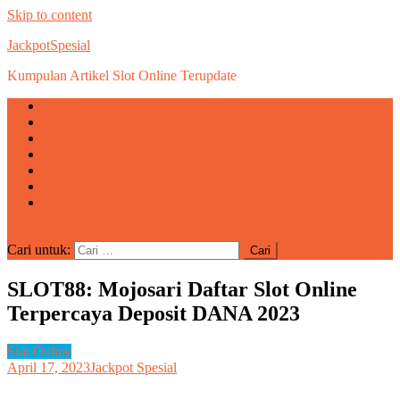
Skip to content
JackpotSpesial
Kumpulan Artikel Slot Online Terupdate
Home
Tips dan Trik Bermain Slot
Agen Slot
Togel Hongkong
Togel Singapura
Togel Sydney
Slot Deposit Pulsa
site mode button
Cari untuk:
SLOT88: Mojosari Daftar Slot Online
Terpercaya Deposit DANA 2023
Slot Online
April 17, 2023
Jackpot Spesial