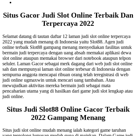
Situs Gacor Judi Slot Online Terbaik Dan
Terpercaya 2022
Selamat datang di tautan daftar 12 laman judi slot online terpercaya
2022 yang mudah menang di Indonesia yaitu Slot88. Agen judi
online terbaik Slot88 gampang menang menyediakan fasilitas untuk
bermain judi terpercaya dengan uang absah memakai aplikasi dewa
slot online ataupun memakai browser dari notebook ataupun telpon
seluler. Laman Gacor sebagai merk dagang dari web judi slot online
sah dan mempunyai laman slot online terbesar di Indonesia dengan
sempurna anggota mencapai ribuan orang telah teregistrasi di web
judi online ugmaxwin untuk mencari uang tambahan. Atau
mewujudkan aktivitas mereka bermain judi sebagai mata
pencaharian utama yang di hasilkan dari game judi slot lengkap atau
judi online.
Situs Judi Slot88 Online Gacor Terbaik
2022 Gampang Menang
Situs judi slot online mudah menang ialah kategori game taruhan
yang tergolong lumayan mudah guna di mainkan. Dalam Game judi