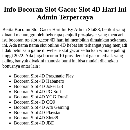
Info Bocoran Slot Gacor Slot 4D Hari Ini
Admin Terpercaya
Berita Bocoran Slot Gacor Hari Ini By Admin Slot88, berikut yang
dinanti menunggu oleh beberapa penjudi pro-player yang mencari
isu bocoran rtp slot gacor 4D hari ini membikin dimainkan sekarang
ini. Ada nama nama slot online 4D hebat isu terhangat yang menjadi
tidak betul satu game di website slot gacor sedia kan winrate paling
tinggi 2022. Ada juga bocoran 10 provider slot gacor terbaik yang
paling banyak diyakini manusia bumi ini bisa mudah dijangkau
bonusnya antar lain :
Bocoran Slot 4D Pragmatic Play
Bocoran Slot 4D Habanero
Bocoran Slot 4D Joker123
Bocoran Slot 4D PG Soft
Bocoran Slot 4D YGG Drasil
Bocoran Slot 4D CQ9
Bocoran Slot 4D Afb Gaming
Bocoran Slot 4D Playstar
Bocoran Slot 4D Slot88
Bocoran Slot 4D JBD