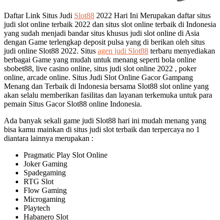
Daftar Link Situs Judi
Slot88
2022 Hari Ini Merupakan daftar situs
judi slot online terbaik 2022 dan situs slot online terbaik di Indonesia
yang sudah menjadi bandar situs khusus judi slot online di Asia
dengan Game terlengkap deposit pulsa yang di berikan oleh situs
judi online Slot88 2022. Situs
agen judi Slot88
terbaru menyediakan
berbagai Game yang mudah untuk menang seperti bola online
sbobet88, live casino online, situs judi slot online 2022 , poker
online, arcade online. Situs Judi Slot Online Gacor Gampang
Menang dan Terbaik di Indonesia bersama Slot88 slot online yang
akan selalu memberikan fasilitas dan layanan terkemuka untuk para
pemain Situs Gacor Slot88 online Indonesia.
Ada banyak sekali game judi Slot88 hari ini mudah menang yang
bisa kamu mainkan di situs judi slot terbaik dan terpercaya no 1
diantara lainnya merupakan :
Pragmatic Play Slot Online
Joker Gaming
Spadegaming
RTG Slot
Flow Gaming
Microgaming
Playtech
Habanero Slot