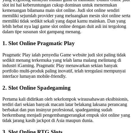
slot ini hal keberuntungan cukup dominan untuk menemukan
kemenangan bilamana main slot online. Judi slot online sendiri
memiliki sejumlah provider yang meluangkan mesin slot online serta
memiliki tidak sedikit sekali yang dapat kamu mainkan. Dan yang
lebih hebat nya lagi game slot online dengan duit asli ini tergolong
dalam tipe susunan slot gampang menang.
1. Slot Online Pragmatic Play
Pragmatic Play ialah penyedia Game website judi slot paling tidak
sedikit menang terkemuka yang telah lama malang melintang di
industri iGaming. Pragmatic Play menawarkan sekian banyak
portfolio multi-produk paling inovatif, telah teregulasi mempunyai
interface lumayan mobile-friendly.
2. Slot Online Spadegaming
Pertama kali didirikan oleh sekelompok wirausahawan eksibisionis,
terdiri dari sekian banyak macam latar belakang laksana perancang
berbakat dan pun insinyur profesional, spadegaming sudah
berkembang menjadi pengembangperangkat empuk slot online yang
tidak jarang kasih jackpot di Asia maupun dunia.
3. Slot Online RTG Slots