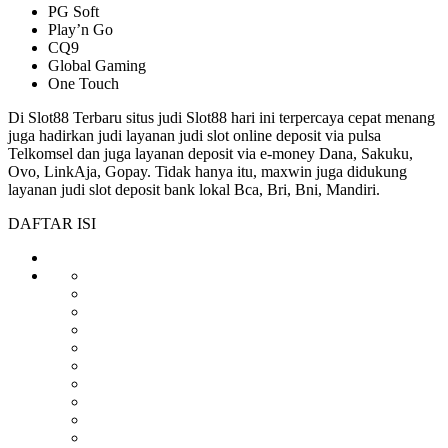
PG Soft
Play’n Go
CQ9
Global Gaming
One Touch
Di Slot88 Terbaru situs judi Slot88 hari ini terpercaya cepat menang
juga hadirkan judi layanan judi slot online deposit via pulsa
Telkomsel dan juga layanan deposit via e-money Dana, Sakuku,
Ovo, LinkAja, Gopay. Tidak hanya itu, maxwin juga didukung
layanan judi slot deposit bank lokal Bca, Bri, Bni, Mandiri.
DAFTAR ISI