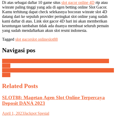
Di atas sebagai daftar 10 game situs
slot gacor online 4D
rtp atau
winrate paling tinggi yang ada di agen betting online Slot Gacor.
Kamu terhitung dapat check selekasnya bocoran winrate slot 4D
datang dari ke sepuluh provider peringkat slot online yang sudah
kami daftar di atas. Link slot gacor 4D hari ini akan memberikan
keuntungan tambahan tidak ada duanya membuat seluruh pemain
yang sudah mendaftarkan akun slot resmi indonesia.
Tagged
slot gacor
slot online
slot88
Navigasi pos
SLOT88: Cikarang Situs Slot Online Terpercaya Deposit DANA
2023
SLOT88: Pandeglang Agen Slot Online Terpercaya Deposit DANA
2023
Related Posts
SLOT88: Magetan Agen Slot Online Terpercaya
Deposit DANA 2023
April 1, 2023
Jackpot Spesial