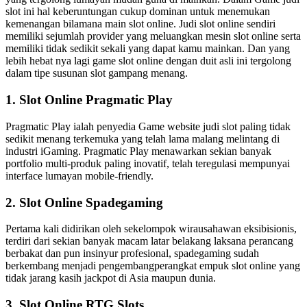
slot ini hal keberuntungan cukup dominan untuk menemukan
kemenangan bilamana main slot online. Judi slot online sendiri
memiliki sejumlah provider yang meluangkan mesin slot online serta
memiliki tidak sedikit sekali yang dapat kamu mainkan. Dan yang
lebih hebat nya lagi game slot online dengan duit asli ini tergolong
dalam tipe susunan slot gampang menang.
1. Slot Online Pragmatic Play
Pragmatic Play ialah penyedia Game website judi slot paling tidak
sedikit menang terkemuka yang telah lama malang melintang di
industri iGaming. Pragmatic Play menawarkan sekian banyak
portfolio multi-produk paling inovatif, telah teregulasi mempunyai
interface lumayan mobile-friendly.
2. Slot Online Spadegaming
Pertama kali didirikan oleh sekelompok wirausahawan eksibisionis,
terdiri dari sekian banyak macam latar belakang laksana perancang
berbakat dan pun insinyur profesional, spadegaming sudah
berkembang menjadi pengembangperangkat empuk slot online yang
tidak jarang kasih jackpot di Asia maupun dunia.
3. Slot Online RTG Slots