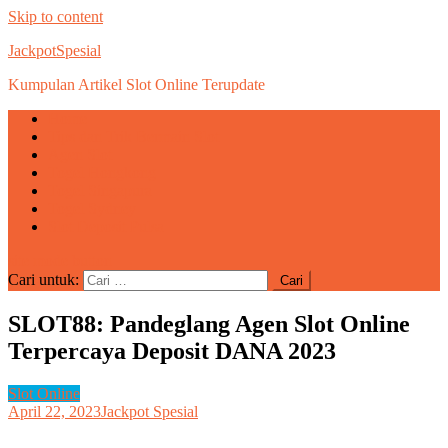
Skip to content
JackpotSpesial
Kumpulan Artikel Slot Online Terupdate
Home
Tips dan Trik Bermain Slot
Agen Slot
Togel Hongkong
Togel Singapura
Togel Sydney
Slot Deposit Pulsa
site mode button
Cari untuk:
SLOT88: Pandeglang Agen Slot Online
Terpercaya Deposit DANA 2023
Slot Online
April 22, 2023
Jackpot Spesial