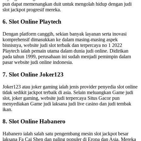
pun dapat memenangkan duit untuk mengolah hidup dengan judi
slot jackpot progresif mereka.
6. Slot Online Playtech
Dengan platform canggih, sekian banyak layanan serta inovasi
komprehensif dimasukkan ke dalam masing-masing aspek
bisnisnya, website judi slot terbaik dan terpercaya no 1 2022
Playtech ialah pemain utama dalam dunia judi online. Didirikan
pada tahun 1999, perusahaan ini sudah menjadi pemimpin dalam
pasar website judi online indonesia.
7. Slot Online Joker123
Joker123 atau joker gaming ialah jenis provider penyedia slot online
tidak sedikit jackpot terbaik di asia. Selain meluangkan Game judi
slot, joker gaming, website judi terpercaya Situs Gacor pun
menyediakan Game judi laksana judi live casino dan judi tembak
ikan.
8. Slot Online Habanero
Habanero ialah salah satu pengembang mesin slot jackpot besar
laksana Fa Cai Shen dan paling populer di Eropa dan Asia. Mereka