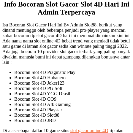
Info Bocoran Slot Gacor Slot 4D Hari Ini
Admin Terpercaya
Isu Bocoran Slot Gacor Hari Ini By Admin Slot88, berikut yang
dinanti menunggu oleh beberapa penjudi pro-player yang mencari
kabar bocoran rtp slot gacor 4D hari ini membuat dimainkan kini ini.
Ada nama nama slot online 4D hebat trend yang menjadi tidak betul
satu game di laman slot gacor sedia kan winrate paling tinggi 2022.
Ada juga bocoran 10 provider slot gacor terbaik yang paling banyak
diyakini manusia bumi ini dapat gampang dijangkau bonusnya antar
lain :
Bocoran Slot 4D Pragmatic Play
Bocoran Slot 4D Habanero
Bocoran Slot 4D Joker123
Bocoran Slot 4D PG Soft
Bocoran Slot 4D YGG Drasil
Bocoran Slot 4D CQ9
Bocoran Slot 4D Afb Gaming
Bocoran Slot 4D Playstar
Bocoran Slot 4D Slot88
Bocoran Slot 4D JBD
Di atas sebagai daftar 10 game situs
slot gacor online 4D
rtp atau