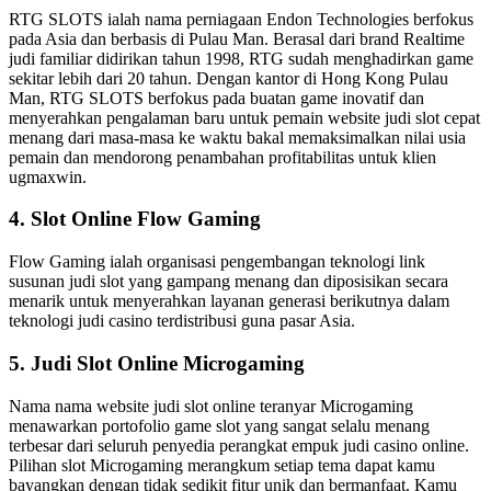
RTG SLOTS ialah nama perniagaan Endon Technologies berfokus
pada Asia dan berbasis di Pulau Man. Berasal dari brand Realtime
judi familiar didirikan tahun 1998, RTG sudah menghadirkan game
sekitar lebih dari 20 tahun. Dengan kantor di Hong Kong Pulau
Man, RTG SLOTS berfokus pada buatan game inovatif dan
menyerahkan pengalaman baru untuk pemain website judi slot cepat
menang dari masa-masa ke waktu bakal memaksimalkan nilai usia
pemain dan mendorong penambahan profitabilitas untuk klien
ugmaxwin.
4. Slot Online Flow Gaming
Flow Gaming ialah organisasi pengembangan teknologi link
susunan judi slot yang gampang menang dan diposisikan secara
menarik untuk menyerahkan layanan generasi berikutnya dalam
teknologi judi casino terdistribusi guna pasar Asia.
5. Judi Slot Online Microgaming
Nama nama website judi slot online teranyar Microgaming
menawarkan portofolio game slot yang sangat selalu menang
terbesar dari seluruh penyedia perangkat empuk judi casino online.
Pilihan slot Microgaming merangkum setiap tema dapat kamu
bayangkan dengan tidak sedikit fitur unik dan bermanfaat. Kamu