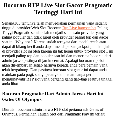
Bocoran RTP Live Slot Gacor Pragmatic
Tertinggi Hari Ini
Senang303 tentunya telah menyediakan permainan yang sedang
tinggi di provider Web Slot Bocoran
Rtp Live harmonibet
Paling
Tinggi Pragmatic sebab telah menjadi salah satu provider yang
paling populer dan tidak luput oleh provider paling top dan gacor
saat ini. Why not ? Karena sudah ternyata dari modal receh atau
dapat di bilang kecil anda dapat mendapatkan jackpot puluhan juta
di provider slot ini oleh karena itu tak heran untuk provider slot 1 ini
menjadi paling top dan populer saat ini dan menerima bocoran dari
admin jarwo pastinya di jamin cermat. Apalagi bocoran rtp slot ini
akan diPembaruan setiap harinya kepada anda para pemain yang
telah bergabung. Dan pastinya bocoran slot gacor ini dapat anda
mainkan pada pagi, siang, petang dan malam tanpa perlu
mengkhawatir RTP slot yang berganti ganti tiap-tiap saatnya tinggal
anda lihat.
Bocoran Pragmatic Dari Admin Jarwo Hari Ini
Gates Of Olympus
Diurutan bocoran admin Jarwo RTP slot pertama ada Gates of
Olympus. Permainan Tautan Slot dari Pragmatic Play ini terlalu