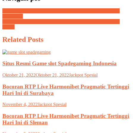
Bocoran RTP Live Harmonibet Pragmatic Tertinggi Hari Ini di
Purwodadi
Bocoran RTP Live Harmonibet Pragmatic Tertinggi Hari Ini di
Ciruas
Related Posts
Situs Resmi Game slot Spadegaming Indonesia
Oktober 21, 2022
Oktober 21, 2022
Jackpot Spesial
Bocoran RTP Live Harmonibet Pragmatic Tertinggi
Hari Ini di Surabaya
November 4, 2022
Jackpot Spesial
Bocoran RTP Live Harmonibet Pragmatic Tertinggi
Hari Ini di Sleman