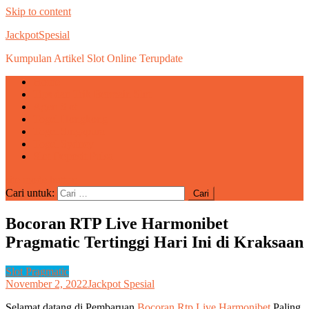
Skip to content
JackpotSpesial
Kumpulan Artikel Slot Online Terupdate
Home
Tips dan Trik Bermain Slot
Agen Slot
Togel Hongkong
Togel Singapura
Togel Sydney
Slot Deposit Pulsa
site mode button
Cari untuk:
Bocoran RTP Live Harmonibet
Pragmatic Tertinggi Hari Ini di Kraksaan
Slot Pragmatic
November 2, 2022
Jackpot Spesial
Selamat datang di Pembaruan
Bocoran Rtp Live Harmonibet
Paling