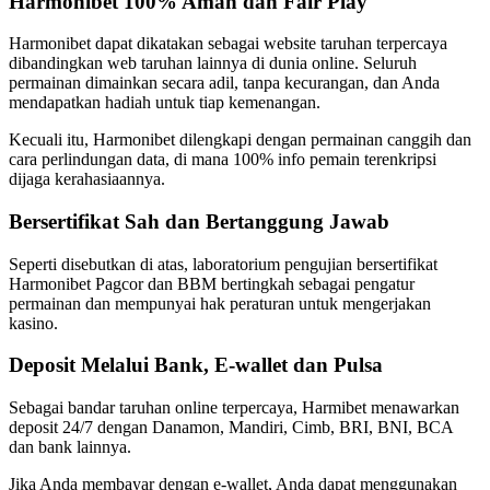
Harmonibet 100% Aman dan Fair Play
Harmonibet dapat dikatakan sebagai website taruhan terpercaya
dibandingkan web taruhan lainnya di dunia online. Seluruh
permainan dimainkan secara adil, tanpa kecurangan, dan Anda
mendapatkan hadiah untuk tiap kemenangan.
Kecuali itu, Harmonibet dilengkapi dengan permainan canggih dan
cara perlindungan data, di mana 100% info pemain terenkripsi
dijaga kerahasiaannya.
Bersertifikat Sah dan Bertanggung Jawab
Seperti disebutkan di atas, laboratorium pengujian bersertifikat
Harmonibet Pagcor dan BBM bertingkah sebagai pengatur
permainan dan mempunyai hak peraturan untuk mengerjakan
kasino.
Deposit Melalui Bank, E-wallet dan Pulsa
Sebagai bandar taruhan online terpercaya, Harmibet menawarkan
deposit 24/7 dengan Danamon, Mandiri, Cimb, BRI, BNI, BCA
dan bank lainnya.
Jika Anda membayar dengan e-wallet, Anda dapat menggunakan