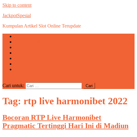
Skip to content
JackpotSpesial
Kumpulan Artikel Slot Online Terupdate
Home
Tips dan Trik Bermain Slot
Agen Slot
Togel Hongkong
Togel Singapura
Togel Sydney
Slot Deposit Pulsa
site mode button
Cari untuk:
Tag:
rtp live harmonibet 2022
Bocoran RTP Live Harmonibet
Pragmatic Tertinggi Hari Ini di Madiun