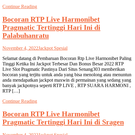
Continue Reading
Bocoran RTP Live Harmonibet
Pragmatic Tertinggi Hari Ini di
Palabuhanratu
November 4, 2022
Jackpot Spesial
Selamat datang di Pembaruan Bocoran Rtp Live Harmonibet Paling
Tinggi Ketika Ini Jackpot Terbesar Dan Bonus Besar 2022 RTP
Live Slot Pragmatic Pastinya Dari Situs Senang303 memberikan
bocoran yang terjitu untuk anda yang bisa menolong atau menuntun
anda mendapatkan jackpot maxwin di permainan yang sedang yang
banyak jackpotnya seperti RTP LIVE , RTP SUARA HARMONI ,
RTP […]
Continue Reading
Bocoran RTP Live Harmonibet
Pragmatic Tertinggi Hari Ini di Sragen
November 4, 2022
Jackpot Spesial