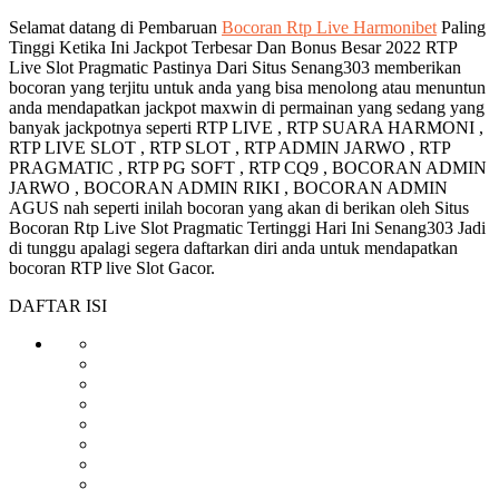
Selamat datang di Pembaruan
Bocoran Rtp Live Harmonibet
Paling
Tinggi Ketika Ini Jackpot Terbesar Dan Bonus Besar 2022 RTP
Live Slot Pragmatic Pastinya Dari Situs Senang303 memberikan
bocoran yang terjitu untuk anda yang bisa menolong atau menuntun
anda mendapatkan jackpot maxwin di permainan yang sedang yang
banyak jackpotnya seperti RTP LIVE , RTP SUARA HARMONI ,
RTP LIVE SLOT , RTP SLOT , RTP ADMIN JARWO , RTP
PRAGMATIC , RTP PG SOFT , RTP CQ9 , BOCORAN ADMIN
JARWO , BOCORAN ADMIN RIKI , BOCORAN ADMIN
AGUS nah seperti inilah bocoran yang akan di berikan oleh Situs
Bocoran Rtp Live Slot Pragmatic Tertinggi Hari Ini Senang303 Jadi
di tunggu apalagi segera daftarkan diri anda untuk mendapatkan
bocoran RTP live Slot Gacor.
DAFTAR ISI