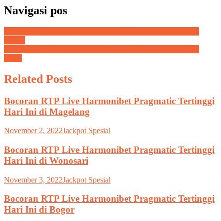
Navigasi pos
Bocoran RTP Live Harmonibet Pragmatic Tertinggi Hari Ini di
Depok
Bocoran RTP Live Harmonibet Pragmatic Tertinggi Hari Ini di
Garut
Related Posts
Bocoran RTP Live Harmonibet Pragmatic Tertinggi
Hari Ini di Magelang
November 2, 2022
Jackpot Spesial
Bocoran RTP Live Harmonibet Pragmatic Tertinggi
Hari Ini di Wonosari
November 3, 2022
Jackpot Spesial
Bocoran RTP Live Harmonibet Pragmatic Tertinggi
Hari Ini di Bogor