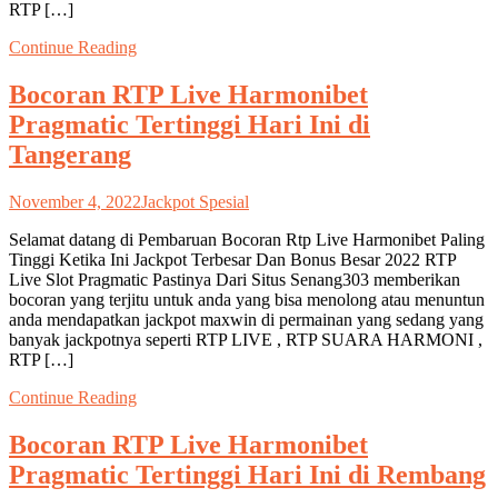
RTP […]
Continue Reading
Bocoran RTP Live Harmonibet
Pragmatic Tertinggi Hari Ini di
Tangerang
November 4, 2022
Jackpot Spesial
Selamat datang di Pembaruan Bocoran Rtp Live Harmonibet Paling
Tinggi Ketika Ini Jackpot Terbesar Dan Bonus Besar 2022 RTP
Live Slot Pragmatic Pastinya Dari Situs Senang303 memberikan
bocoran yang terjitu untuk anda yang bisa menolong atau menuntun
anda mendapatkan jackpot maxwin di permainan yang sedang yang
banyak jackpotnya seperti RTP LIVE , RTP SUARA HARMONI ,
RTP […]
Continue Reading
Bocoran RTP Live Harmonibet
Pragmatic Tertinggi Hari Ini di Rembang