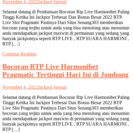
November 4, 2022
Jackpot Spesial
Selamat datang di Pembaruan Bocoran Rtp Live Harmonibet Paling
Tinggi Ketika Ini Jackpot Terbesar Dan Bonus Besar 2022 RTP
Live Slot Pragmatic Pastinya Dari Situs Senang303 memberikan
bocoran yang terjitu untuk anda yang bisa menolong atau menuntun
anda mendapatkan jackpot maxwin di permainan yang sedang yang
banyak jackpotnya seperti RTP LIVE , RTP SUARA HARMONI ,
RTP […]
Continue Reading
Bocoran RTP Live Harmonibet
Pragmatic Tertinggi Hari Ini di Jombang
November 4, 2022
Jackpot Spesial
Selamat datang di Pembaruan Bocoran Rtp Live Harmonibet Paling
Tinggi Ketika Ini Jackpot Terbesar Dan Bonus Besar 2022 RTP
Live Slot Pragmatic Pastinya Dari Situs Senang303 memberikan
bocoran yang terjitu untuk anda yang bisa menolong atau menuntun
anda mendapatkan jackpot maxwin di permainan yang sedang yang
banyak jackpotnya seperti RTP LIVE , RTP SUARA HARMONI ,
RTP […]