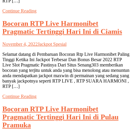
RTP […]
Continue Reading
Bocoran RTP Live Harmonibet
Pragmatic Tertinggi Hari Ini di Ciamis
November 4, 2022
Jackpot Spesial
Selamat datang di Pembaruan Bocoran Rtp Live Harmonibet Paling
Tinggi Ketika Ini Jackpot Terbesar Dan Bonus Besar 2022 RTP
Live Slot Pragmatic Pastinya Dari Situs Senang303 memberikan
bocoran yang terjitu untuk anda yang bisa menolong atau menuntun
anda mendapatkan jackpot maxwin di permainan yang sedang yang
banyak jackpotnya seperti RTP LIVE , RTP SUARA HARMONI ,
RTP […]
Continue Reading
Bocoran RTP Live Harmonibet
Pragmatic Tertinggi Hari Ini di Pulau
Pramuka